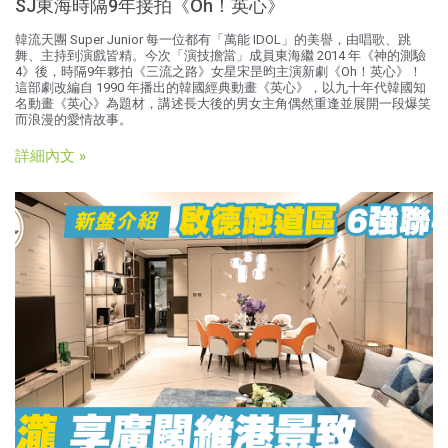
SJ東海時隔9年接拍《Oh！英心》
韓流天團 Super Junior 每一位都有「萬能 IDOL」的美譽，由唱歌、跳
舞、主持到演戲皆精。今次「演技擔當」成員東海繼 2014 年《神的測驗
4》後，時隔9年夥拍《三流之路》女星宋昰昀主演新劇《Oh！英心》！
這部劇改編自 1990 年播出的韓國經典動畫《英心》，以九十年代韓國知
名動畫《英心》為題材，講述長大後的男女主角偶然重逢並展開一段爆笑
而浪漫的愛情故事。
詳細內文 »