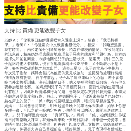
支持 比 責備 更能改變子女
老師 A：「你呢兩日點解遲遲唔肯入課室上課？」栢森：「我唔想番
學。」老師 B：「你近兩次中文默書也很低分。」栢森：「我唔想溫書，
我冇時間。」兩位老師分別通知家長，栢森在學校的情況。 在收到老師
的訊息後，栢森媽媽理應嚴肅地處理兒子惡劣的態度和問題行為，但媽媽
選擇先和爸爸商量，冷靜地回想兒子的生活狀況。 這兩天，讀中三的兒
子起床時也大發脾氣，慢吞吞地洗臉刷牙和吃早餐，又不斷表示不想上
學，要爸媽軟硬兼施才願意出門。 過去三星期，兒子經常為小事抱怨，
每次兒子抱怨，媽媽會嘗試為他提供意見或協助，並提醒他處理好情緒，
但情況沒有改善。 自半年前起，兒子為了達成運動上的心願，差不多每
晚也外出接受訓練。沒有訓練的日子，他又要補習和自我鍛鍊，有時他又
要參加運動比賽。 爸媽想到兒子為了目標而努力，面對忙碌的生活而感
到有壓力，因此出現情緒和行為問題。爸媽決定以支持代替責備，希望兒
子願意改變態度和行為。 晚上，媽媽問兒子：「你近來每朝早也好攰?」
躺在床上的兒子：「係！我好想留喺屋企瞓覺，唔想咁早起身返學。」
媽媽：「我同爸爸商量咗，明天起盡量晚上開車送你去訓練，如早上你想
多睡一會，可以之前一晚約定爸爸，他時間可以的話，會開車送你你上
學。」 兒子如釋重負地說：「真係可以 ?」媽媽：「係，老師話我知你呢
兩日好遲都唔入課室，我知你近來晚上要應付訓練，舟車也十分勞累，爸
媽唔可能代替你訓練同學習，但爸爸可以喺交通上支援你，媽媽喺精神上
支持你，你要努力為自己目標前進，唔好氣餒。」兒子表現得有點感動，