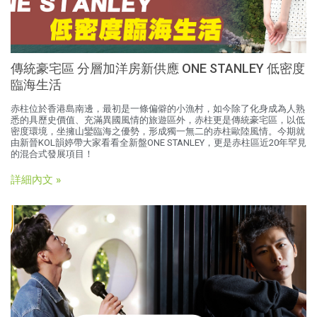
傳統豪宅區 分層加洋房新供應 ONE STANLEY 低密度
臨海生活
赤柱位於香港島南邊，最初是一條偏僻的小漁村，如今除了化身成為人熟
悉的具歷史價值、充滿異國風情的旅遊區外，赤柱更是傳統豪宅區，以低
密度環境，坐擁山鑾臨海之優勢，形成獨一無二的赤柱歐陸風情。今期就
由新晉KOL韻婷帶大家看看全新盤ONE STANLEY，更是赤柱區近20年罕見
的混合式發展項目！
詳細內文 »