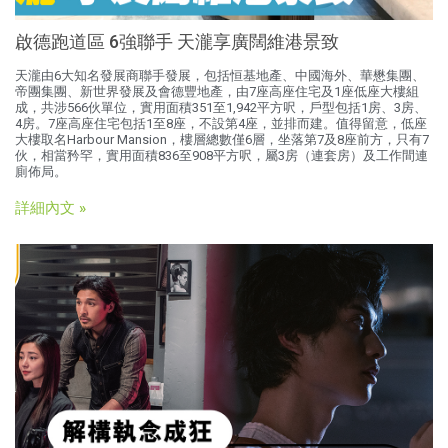
啟德跑道區 6強聯手 天瀧享廣闊維港景致
天瀧由6大知名發展商聯手發展，包括恒基地產、中國海外、華懋集團、
帝團集團、新世界發展及會德豐地產，由7座高座住宅及1座低座大樓組
成，共涉566伙單位，實用面積351至1,942平方呎，戶型包括1房、3房、
4房。7座高座住宅包括1至8座，不設第4座，並排而建。值得留意，低座
大樓取名Harbour Mansion，樓層總數僅6層，坐落第7及8座前方，只有7
伙，相當矜罕，實用面積836至908平方呎，屬3房（連套房）及工作間連
廁佈局。
詳細內文 »