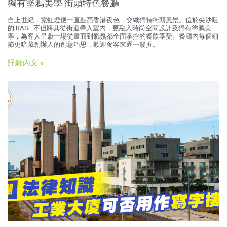
獨有塗鴉美學 街頭特色餐廳
自上世紀，霓虹燈便一直點亮香港夜色，交織獨特街頭風景。位於尖沙咀
的 BASE 不但將其從街道帶入室內，更融入時尚空間設計及獨有塗鴉美
學，為客人呈獻一場從畫面到氣氛都全面掌控的餐飲享受。餐廳內每個細
節更暗藏創辦人的創意巧思，歡迎食客來逐一發掘。
詳細內文 »