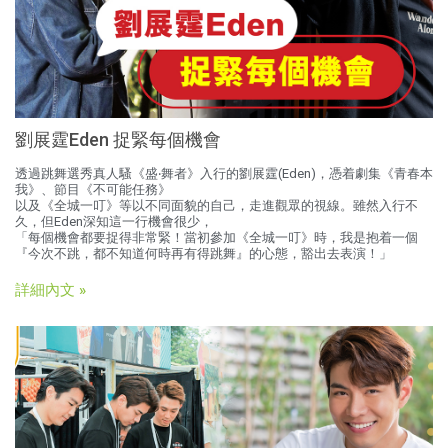
劉展霆Eden 捉緊每個機會
透過跳舞選秀真人騷《盛‧舞者》入行的劉展霆(Eden)，憑着劇集《青春本
我》、節目《不可能任務》
以及《全城一叮》等以不同面貌的自己，走進觀眾的視線。雖然入行不
久，但Eden深知這一行機會很少，
「每個機會都要捉得非常緊！當初參加《全城一叮》時，我是抱着一個
『今次不跳，都不知道何時再有得跳舞』的心態，豁出去表演！」
詳細內文 »