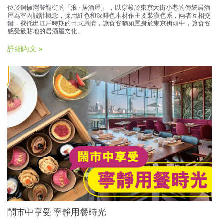
位於銅鑼灣登龍街的「浪 ‧ 居酒屋」 ，以穿梭於東京大街小巷的傳統居酒
屋為室內設計概念，採用紅色和深啡色木材作主要裝潢色系，兩者互相交
錯，襯托出江戶時期的日式風情，讓食客猶如置身於東京街頭中，讓食客
感受最貼地的居酒屋文化。
詳細內文 »
鬧市中享受 寧靜用餐時光