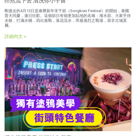
昂然流下去 清洗你小宇宙
剛過去的4月13日是傣曆新年宋干節（Songkran Festival）的開始，泰國
普天同慶，連日狂歡。這個節日有個更加貼地的名稱：潑水節。大家手持
水槍，打滿水桶，四出激戰，落花流水，而最激烈之戰場，當非古城莫
屬。
詳細內文 »