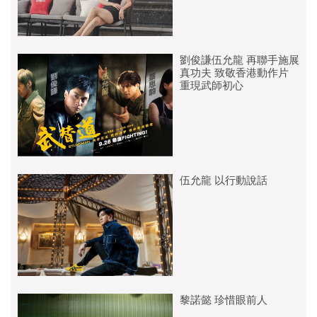
劉俊謙伍允龍 再聯手施展
真功夫 致敬香港動作片
重現武師初心
伍允龍 以行動說話
黎諾懿 珍惜眼前人