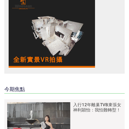
今期焦點
入行12年離巢TVB東張女
神利穎怡：我怕難轉型！