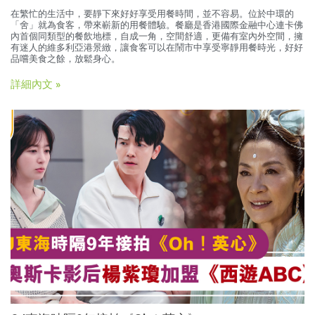
在繁忙的生活中，要靜下來好好享受用餐時間，並不容易。位於中環的
「舍」就為食客，帶來嶄新的用餐體驗。餐廳是香港國際金融中心連卡佛
內首個同類型的餐飲地標，自成一角，空間舒適，更備有室內外空間，擁
有迷人的維多利亞港景緻，讓食客可以在鬧市中享受寧靜用餐時光，好好
品嚐美食之餘，放鬆身心。
詳細內文 »