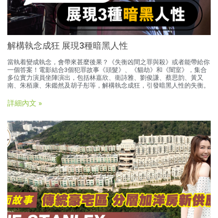
解構執念成狂 展現3種暗黑人性
當執着變成執念，會帶來甚麼後果？《失衡凶間之罪與殺》或者能帶給你
一個答案！電影結合3個犯罪故事《頭髮》、《貓劫》和《闇室》，集合
多位實力演員坐陣演出，包括林嘉欣、衛詩雅、劉俊謙、蔡思韵、黃又
南、朱栢康、朱鑑然及胡子彤等，解構執念成狂，引發暗黑人性的失衡。
詳細內文 »