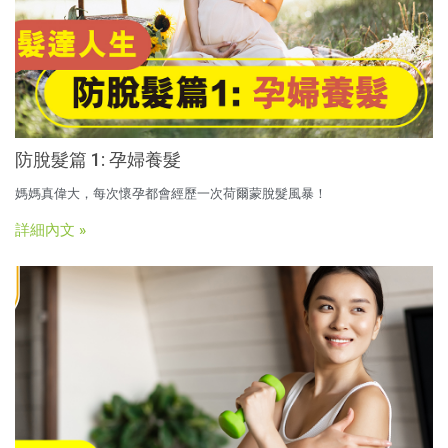
防脫髮篇 1: 孕婦養髮
媽媽真偉大，每次懷孕都會經歷一次荷爾蒙脫髮風暴！
詳細內文 »