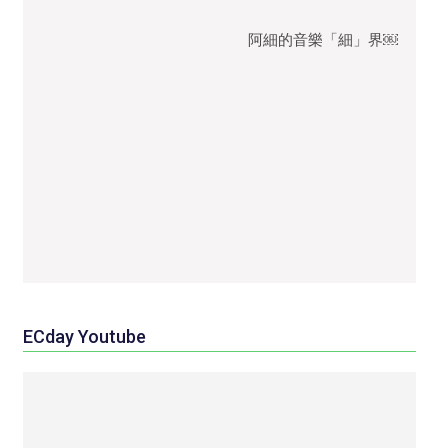
阿細的音樂「細」界￼
ECday Youtube