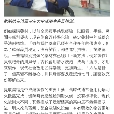
劉納德在濟眾堂主力中成藥生產及檢測。
例如採購藥材，以前全憑買手感覺經驗，以眼看、手觸、鼻
聞去鑑別優劣，現在則會經科學化驗，確定藥材中的成份合
乎法例標準。「雖然我們藥廠已經有合作多年的供應商，但
為了確保品質穩定，沒有雜質，都會進行抽檢。」劉納德
說。一些需特別提煉的藥材亦已經用上新方法，例如製作川
貝枇杷膏的川貝母，古代會用清水浸泡，成為「漉液」才用
來製作，現代社會改用乙醇滲漉，更加衛生。「方法是變
了，但萬變不離核心，川貝母都要反覆浸泡七日，讓藥效充
份溶解出來。
提取濃縮是中成藥製作的重要工藝，舊時代通常會用瓦鍋明
火慢熬完成，慢熬時要憑經驗判斷火候，沒有標準化。現代
化後則大不同，瓦鍋換成了幾層樓高的高純度不銹鋼提取
缸，明火改為蒸氣，配合電腦化設備，令有藥效的物質更加