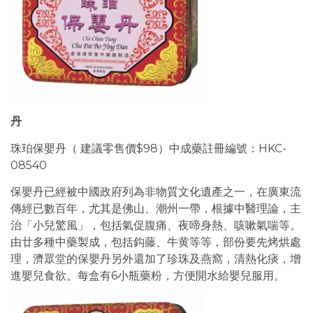
丹
珠珀保嬰丹（ 建議零售價$98）中成藥註冊編號：HKC-
08540
保嬰丹已經被中國政府列為非物質文化遺產之一，在廣東流
傳經已數百年，尤其是佛山、潮州一帶，根據中醫理論，主
治「小兒驚風」，包括氣促腹痛、夜啼身熱、咳嗽氣喘等。
由廿多種中藥製成，包括鈎藤、牛黄等等，部份要先烤烘處
理，濟眾堂的保嬰丹另外還加了珍珠及燕窩，清熱化痰，增
進嬰兒食欲。每盒有6小瓶藥粉，方便開水給嬰兒服用。