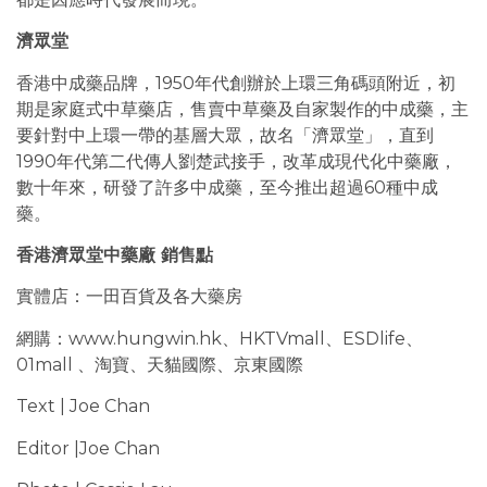
濟眾堂
香港中成藥品牌，1950年代創辦於上環三角碼頭附近，初
期是家庭式中草藥店，售賣中草藥及自家製作的中成藥，主
要針對中上環一帶的基層大眾，故名「濟眾堂」，直到
1990年代第二代傳人劉楚武接手，改革成現代化中藥廠，
數十年來，研發了許多中成藥，至今推出超過60種中成
藥。
香港濟眾堂中藥廠 銷售點
實體店：一田百貨及各大藥房
網購：www.hungwin.hk、HKTVmall、ESDlife、
01mall 、淘寶、天貓國際、京東國際
Text | Joe Chan
Editor |Joe Chan