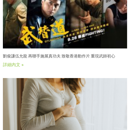
劉俊謙伍允龍 再聯手施展真功夫 致敬香港動作片 重現武師初心
詳細內文 »