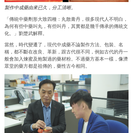
製作中成藥由來已久，分工清晰。
「傳統中藥劑形大致四種：丸散膏丹，很多現代人不明白，
為何有些中藥叫丸，有些叫丹，其實都是幾千傳承的傳統文
化。」劉楚武解釋。
當然，時代變遷了，現代中成藥不論製作方法、包裝、名
稱，都不斷在改良、革新，跟古代很不同，例如古代的丹一
般會加入煉蜜及炮製過的藥材粉。不過藥方基本一樣，像濟
眾堂的藥方都是祖傳的，藥性古今相同。