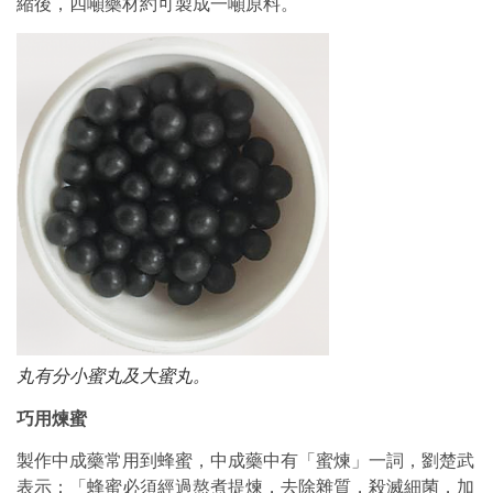
縮後，四噸藥材約可製成一噸原料。
丸有分小蜜丸及大蜜丸。
巧用煉蜜
製作中成藥常用到蜂蜜，中成藥中有「蜜煉」一詞，劉楚武
表示：「蜂蜜必須經過熬煮提煉，去除雜質，殺滅細菌，加