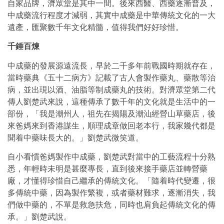
自家品牌，濟眾堂是其中一間。後來西醫、西藥逐漸普及，
中成藥流行程度才減弱，其實中成藥是中華傳統文化的一大
遺產，匯聚數千年文化精髓，值得我們好好珍惜。
千錘百煉
中成藥的發展源遠流長，早於二千多年前戰國時期就存在，
當時藥典《五十二病方》記載了古人會製作藥丸、藥散等治
病，並出現以酒、油脂等制成藥丸的技術。對濟眾堂第二代
傳人劉楚武來說，這種傳承了數千年的文化就是生活中的一
部份，「我是潮州人，祖先在揭陽及潮汕經營山草藥店，後
來爸媽來到香港謀生，順理成章做回老本行，我家幾代都是
聞着中藥味長大的。」劉楚武微笑道。
自小看慣爸媽製作中成藥，劉楚武對當中的工藝流程十分熟
悉，年輕時未明是甚麼專長，直到後來接手藥店並轉營藥
廠，才懂得珍惜自己繼承的傳統文化。「隨着時代變遷，很
多傳統中藥，因為製作繁複，或者藥材難求，逐漸消失，我
們做中藥的，不單是救急扶危，同時也肩負起傳統文化的傳
承。」劉楚武說。