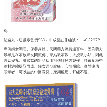
丸
姑嫂丸（建議零售價$60）中成藥註冊編號：HKC-12978
專供婦女調理、保養身體，民間藥方流傳過百年，因為藥方
最早是在家族婦女間流傳，家姑教家嫂，大嫂教小姑，因此
叫姑嫂丸。濟眾堂的出品採用祖傳經驗方製作，精選多種中
藥材濃縮提取而成。婦女經期腹痛，心情煩躁、身體疲倦、
頭暈者，可以諮詢中醫意見，定期服用，舒緩不適。