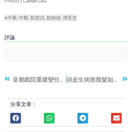
Photo | Cassie Lau
中藥
,
中醫
,
劉楚武
,
劉納德
,
濟眾堂
評論
皇都戲院重建變住宅 融入獨特飛拱
頭皮生病致脫髮如何是好？ 頭皮護理專家Andy教你解決方法
分享文章：