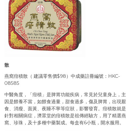
散
燕窩疳積散（ 建議零售價$98）中成藥註冊編號：HKC-
08585
中醫角度，「疳積」是脾胃功能疾病，常見於兒童身上，主
因是餵養不當，如餵食過量，甜食過多，傷及脾胃，出現厭
食、消瘦、面黃、夜睡不寧等症狀，影響發育。疳積散就是
針對相關病症，濟眾堂的疳積散是祖傳經驗方，用了精選燕
窩、珍珠，及十多種中藥製成。每盒有6小瓶，開水服用。