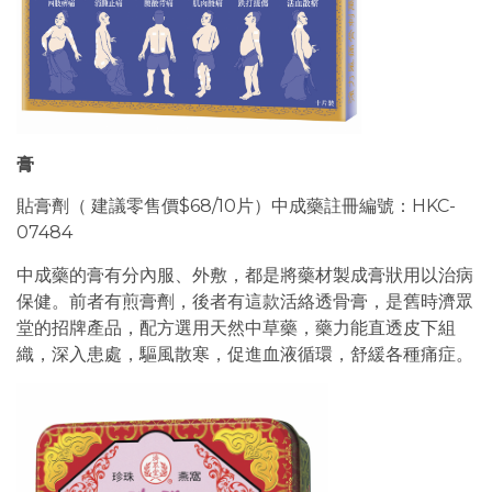
膏
貼膏劑（ 建議零售價$68/10片）中成藥註冊編號：HKC-
07484
中成藥的膏有分內服、外敷，都是將藥材製成膏狀用以治病
保健。前者有煎膏劑，後者有這款活絡透骨膏，是舊時濟眾
堂的招牌產品，配方選用天然中草藥，藥力能直透皮下組
織，深入患處，驅風散寒，促進血液循環，舒緩各種痛症。