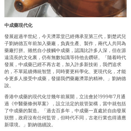
中成藥現代化
發展超過半世紀，今天濟眾堂已經傳承至第三代，劉楚武兒
子劉納德五年前加入藥廠，負責生產、製作，兩代人共同為
藥廠打拼。雖然自小接觸中成藥，認識比許多人深，但在源
遠流長的文化裏，仍有無數知識等待他去鑽研。「隨着時代
發展，中成藥已經不再古老，加入許多新技術，我們追求
的，不單延續傳統智慧，同時要更科學化、更現代化，才能
令更多人接受中成藥，發揚我們藥廠濟眾的精神。」劉納德
說。
香港中成藥的現代化廿幾年前展開，立法會於1999年7月通
過《中醫藥條例草案》，設立法定的規管架構，當中就包括
了中成藥的製造。「過去百多年，中成藥一直處於自由發展
狀態，政府沒有任何監管，但時代不同，古老行業也得適應
新環境。」劉納德續說。