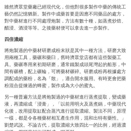
雖然濟眾堂藥廠已經現代化，但他對很多製作中藥的傳統工
藝仍然記憶猶新。製作中成藥首要是因應不同藥品的處方，
對中藥材進行不同處理炮製，方法有數十種，如蒸煮炒焙、
醋浸、酒浸等等。之後藥材便可以拿去進一步製作。
四倍濃縮
將炮製過的中藥材研磨成粉末狀是其中一種方法，研磨大致
用兩種工具，藥碾和藥臼，舊時濟眾堂店都有這些製藥工
具。藥碾專用來初期研磨，通常鐵製成頭尾灣起的船形，中
間有碾槽，配上碾輪，可將藥材碾碎。研磨成粉再根據處方
調配成的藥粉，名為「散」，適合開水服用。有時更會把藥
粉混合提煉過的蜂蜜，製作成為大小的蜜丸。
另一種普遍方法是將炮製過的中藥材進行蒸煮提取，變成藥
液，再濃縮成「浸膏」，「以前用明火及蒸煮鍋，中藥現代
化後，改用提取缸配合蒸汽進行提取濃縮。製法不同，原理
一樣，都是令各種藥材相互產生作用，混和出特有藥性。」
劉楚武說。不論古代，提取濃縮大致四比一的比例，經過濃