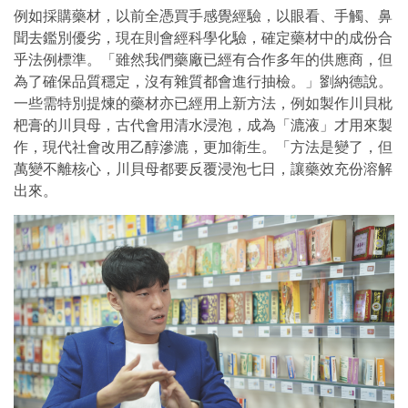
例如採購藥材，以前全憑買手感覺經驗，以眼看、手觸、鼻
聞去鑑別優劣，現在則會經科學化驗，確定藥材中的成份合
乎法例標準。「雖然我們藥廠已經有合作多年的供應商，但
為了確保品質穩定，沒有雜質都會進行抽檢。」劉納德說。
一些需特別提煉的藥材亦已經用上新方法，例如製作川貝枇
杷膏的川貝母，古代會用清水浸泡，成為「漉液」才用來製
作，現代社會改用乙醇滲漉，更加衛生。「方法是變了，但
萬變不離核心，川貝母都要反覆浸泡七日，讓藥效充份溶解
出來。