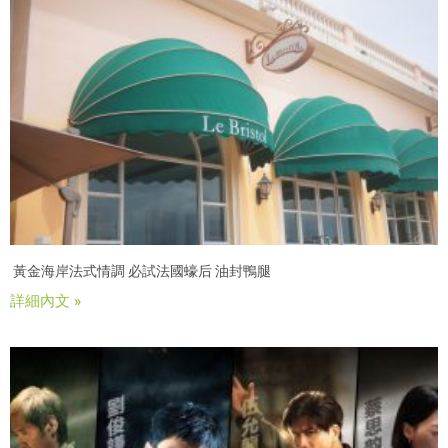
黃金海岸法式情調 必試法國蠔后 油封鴨腿
詳細內文 »