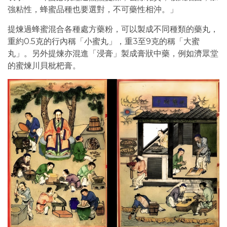
強粘性，蜂蜜品種也要選對，不可藥性相沖。」
提煉過蜂蜜混合各種處方藥粉，可以製成不同種類的藥丸，
重約0.5克的行內稱「小蜜丸」，重3至9克的稱「大蜜
丸」。另外提煉亦混進「浸膏」製成膏狀中藥，例如濟眾堂
的蜜煉川貝枇杷膏。