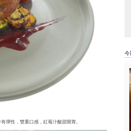
今
香有彈性，雙重口感，紅莓汁酸甜開胃。