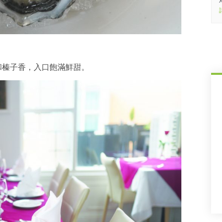
和榛子香，入口飽滿鮮甜。