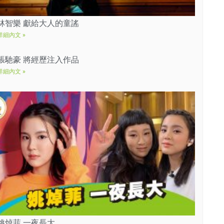
林智樂 獻給大人的童謠
詳細內文 »
張馳豪 將經歷注入作品
詳細內文 »
姚焯菲 一夜長大