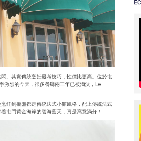
EC
點悶。其實傳統烹飪最考技巧，性價比更高。位於屯
飲業競爭激烈的今天，很多餐廳兩三年已被淘汰，Le
從烹飪到擺盤都走傳統法式小館風格，配上傳統法式
對着屯門黄金海岸的碧海藍天，真是寫意滿分！