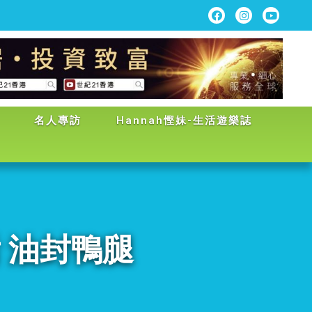
名人專訪
Hannah慳妹-生活遊樂誌
 油封鴨腿