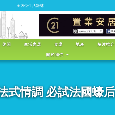
為
忙
碌
的
香
港
人
注
入
輕
鬆
點
休閒
生活家居
食譜
地產
短片推介
關於我們
法式情調 必試法國蠔后