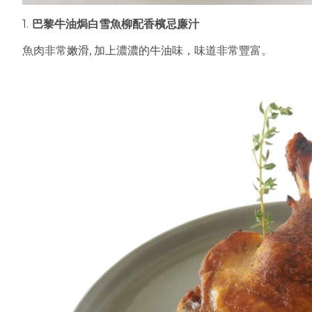
1.
巴黎牛油焗白雪魚柳配香檳忌廉汁
魚肉非常嫩滑, 加上濃濃的牛油味，味道非常豐富。