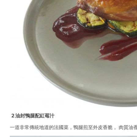
2
.
油封鴨腿配紅莓汁
一道非常傳統地道的法國菜，鴨腿煎至外皮香脆， 肉質油