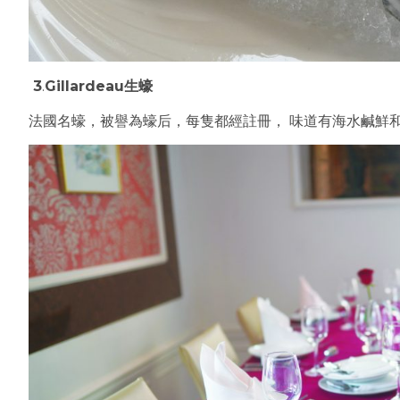
3
.
Gillardeau生蠔
法國名蠔，被譽為蠔后，每隻都經註冊， 味道有海水鹹鮮