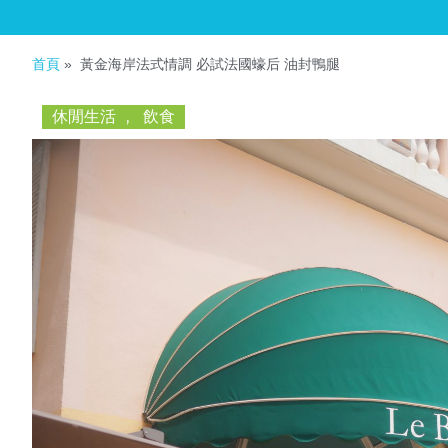
首頁
»
黃金海岸法式情調 必試法國蠔后 油封鴨腿
休閒生活
,
飲食