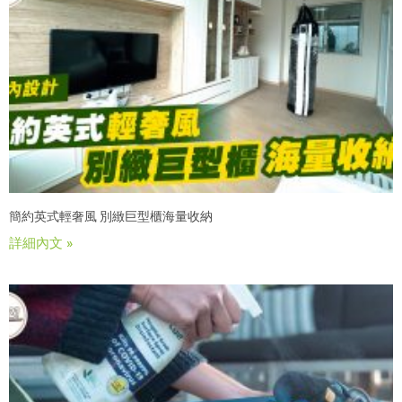
簡約英式輕奢風 別緻巨型櫃海量收納
詳細內文 »