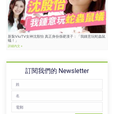
新紮ViuTV女神沈殷怡 真正身份係硬漢子：「我鍾意玩蛇蟲鼠
蟻！」
詳細內文 »
訂閱我們的 Newsletter