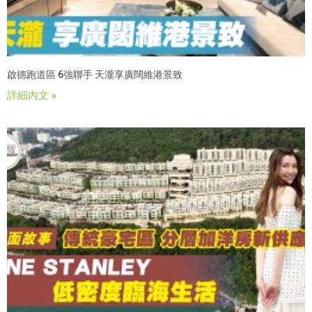
啟德跑道區 6強聯手 天瀧享廣闊維港景致
詳細內文 »