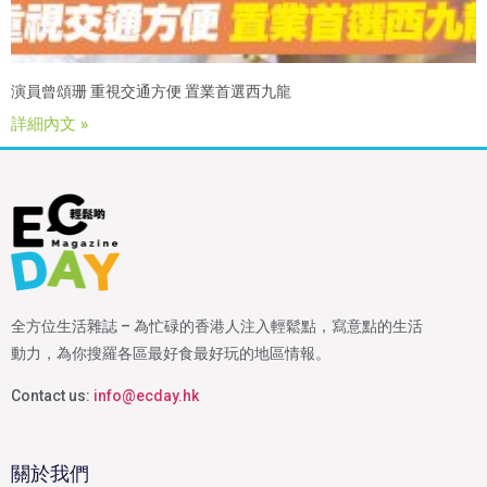
演員曾頌珊 重視交通方便 置業首選西九龍
詳細內文 »
全方位生活雜誌 – 為忙碌的香港人注入輕鬆點，寫意點的生活
動力，為你搜羅各區最好食最好玩的地區情報。
Contact us:
info@ecday.hk
關於我們