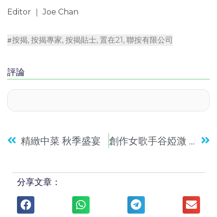
Editor ｜ Joe Chan
按揭
,
按揭專家
,
按揭貼士
,
置在21
,
聯按有限公司
評論
精緻中菜 秋季盛宴
創作女歌手谷婭溦 用音樂探討人性
分享文章：