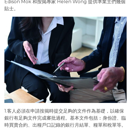
Edison Mok 和按揭專家 Helen Wong 提供準業主們幾個
貼士。
1.客人必須在申請按揭時提交足夠的文件作為基礎，以確保
銀行有足夠文件完成審批過程。基本文件包括︰身份證、臨
時買賣合約、出糧戶口記錄的銀行月結單、糧單和稅單等。