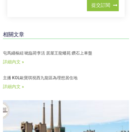
提交訂閱
相關文章
屯馬綫樞紐 呲臨荷李活 居屋王龍蟠苑 鑽石上車盤
詳細內文 »
主播 KOL歐寶琪視西九龍區為理想居住地
詳細內文 »