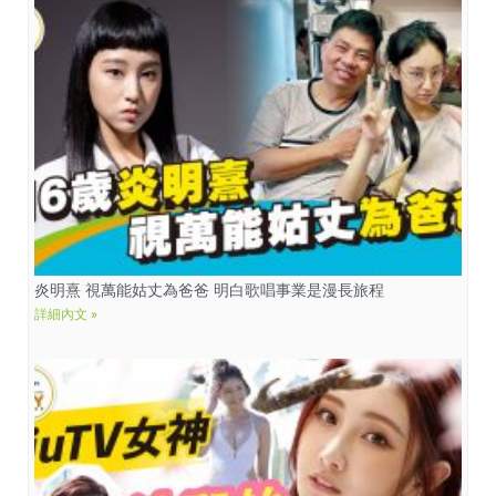
炎明熹 視萬能姑丈為爸爸 明白歌唱事業是漫長旅程
詳細內文 »