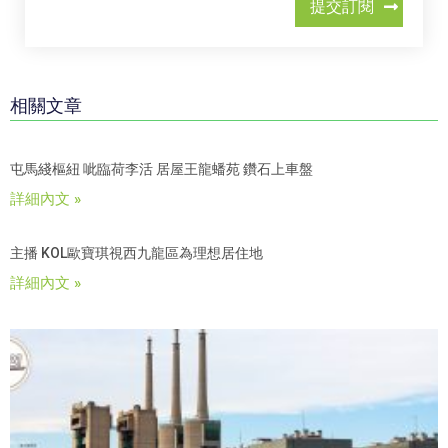
提交訂閱
相關文章
屯馬綫樞紐 呲臨荷李活 居屋王龍蟠苑 鑽石上車盤
詳細內文 »
主播 KOL歐寶琪視西九龍區為理想居住地
詳細內文 »