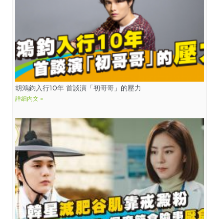
胡鴻鈞入行10年 首談演「初哥哥」的壓力
詳細內文 »