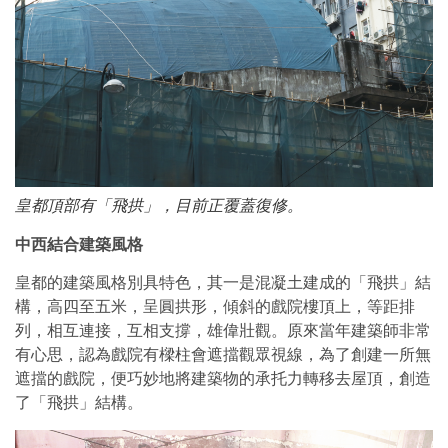
皇都頂部有「飛拱」，目前正覆蓋復修。
中西結合建築風格
皇都的建築風格別具特色，其一是混凝土建成的「飛拱」結
構，高四至五米，呈圓拱形，傾斜的戲院樓頂上，等距排
列，相互連接，互相支撐，雄偉壯觀。原來當年建築師非常
有心思，認為戲院有樑柱會遮擋觀眾視線，為了創建一所無
遮擋的戲院，便巧妙地將建築物的承托力轉移去屋頂，創造
了「飛拱」結構。