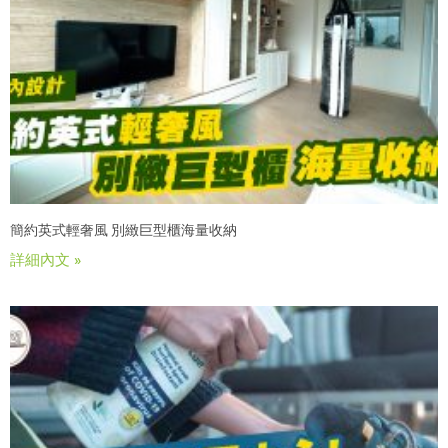
簡約英式輕奢風 別緻巨型櫃海量收納
詳細內文 »