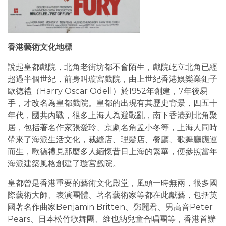
香港藝術文化地標
說起皇都戲院，北角老街坊都不會陌生，戲院屹立北角已經
超過半個世紀，前身叫璇宮戲院，由上世紀香港娛樂業鉅子
歐德禮（Harry Oscar Odell）於1952年創建，7年後易
手，才改名為皇都戲院。皇都的出現有其歷史背景，四五十
年代，國共內戰，很多上海人為避戰亂，南下香港到北角聚
居，包括著名作家張愛玲、京劇名角孟小冬等，上海人同時
帶來了海派生活文化，裁縫店、理髮店、餐廳、歌舞廳應運
而生，歐德禮見那麼多人緬懷昔日上海的繁華，便參照當年
海派建築風格創建了璇宮戲院。
皇都曾是香港重要的藝術文化殿堂，風頭一時無兩，很多國
際藝術大師、表演團體、著名藝術家等都在此獻藝，包括英
國著名作曲家Benjamin Britten、鄧麗君、男高音Peter
Pears、日本松竹歌舞團、維也納兒童合唱團等，香港首辦