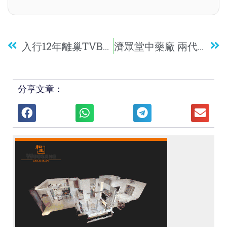
入行12年離巢TVB東張女神利穎怡：我怕難轉型！
濟眾堂中藥廠 兩代傳人談香港中成藥變遷
分享文章：