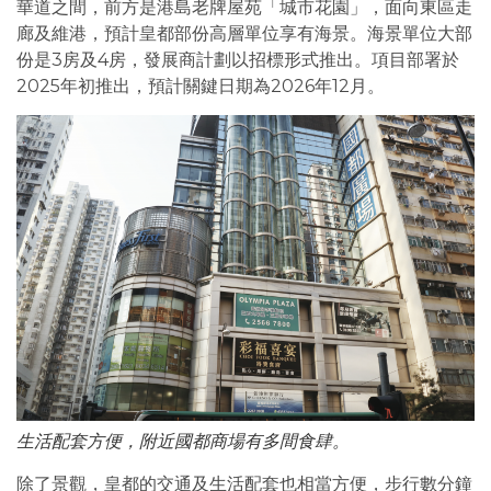
華道之間，前方是港島老牌屋苑「城市花園」，面向東區走
廊及維港，預計皇都部份高層單位享有海景。海景單位大部
份是3房及4房，發展商計劃以招標形式推出。項目部署於
2025年初推出，預計關鍵日期為2026年12月。
生活配套方便，附近國都商場有多間食肆。
除了景觀，皇都的交通及生活配套也相當方便，步行數分鐘