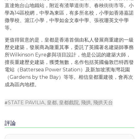
直達炮台山地鐵站，附近有渣華道街市、春秧街街市等。小
學為14區校網，中學為東區，有多所名校，小學如香港嘉諾
撒學校、滬江小學，中學如金文泰中學、張祝珊英文中學
等。
更值得留意的是，皇都是香港首個由私人發展商重建的一級
歷史建築，發展商為隆重其事，委託了英國著名建築師事務
所Wilkinson Eyre參與項目設計，他是公認的建築大師，
擅長重建歷史建築，獲獎無數，名作包括英國倫敦巴特西發
電站（Battersea Power Station）及新加坡濱海灣花園
（Gardens by the Bay）等等。相信皇都重建後，會再次
成為區內地標。
STATE PAVILIA
,
皇都
,
皇都戲院
,
飛拱
,
飛拱天台
評論