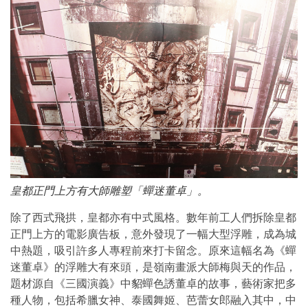
皇都正門上方有大師雕塑「蟬迷董卓」。
除了西式飛拱，皇都亦有中式風格。數年前工人們拆除皇都
正門上方的電影廣告板，意外發現了一幅大型浮雕，成為城
中熱題，吸引許多人專程前來打卡留念。原來這幅名為《蟬
迷董卓》的浮雕大有來頭，是嶺南畫派大師梅與天的作品，
題材源自《三國演義》中貂蟬色誘董卓的故事，藝術家把多
種人物，包括希臘女神、泰國舞姬、芭蕾女郎融入其中，中