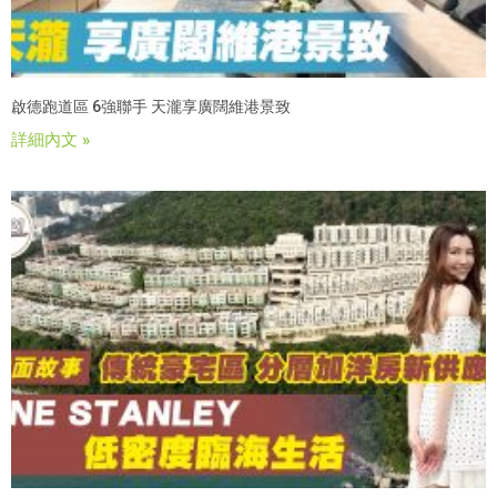
啟德跑道區 6強聯手 天瀧享廣闊維港景致
詳細內文 »