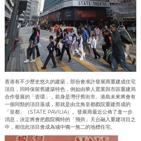
香港有不少歷史悠久的建築，部份會准許發展商重建成住宅
項目，同時保留舊建築特色，例如由華人置業與市區重建局
合作發展的「壹環」，前身是灣仔舊街市。港島未來將會有
一個同類的項目落成，那就是由北角皇都戲院重建而成的
「皇都」（STATE PAVILIA）。發展商最近公佈了進一步
消息，決定將會把戲院獨特的「飛拱」天台融入重建項目之
中，相信此項目會成為城中獨一無二的地標住宅。