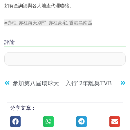
如有查詢請與各大地產代理聯絡。
赤柱
,
赤柱海天別墅
,
赤柱豪宅
,
香港島南區
評論
參加第八屆環球大灣區高峰論壇有感
入行12年離巢TVB東張女神利穎怡：我怕難轉型！
分享文章：