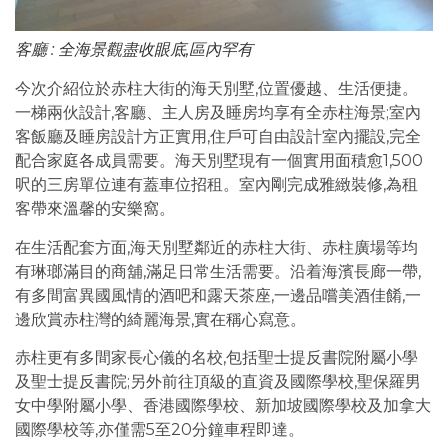
客廳 : 全海景觀盡收眼底,區內罕有
今次介紹位於赤柱大街的海天別墅,位置優越、生活便捷。
一梯兩伙設計,客廳、主人房及睡房均享有全赤柱海景;室內
客飯廳及睡房設計方正實用,住戶可自由設計室內擺設,完全
配合家庭各成員需要。海天別墅現有一個實用面積愈1,500
呎的三房單位連有蓋車位招租。室內剛完成雅緻裝修,為租
客帶來溫馨的安樂窩。
在生活配套方面,海天別墅鄰近的赤柱大街、赤柱廣場等均
有琳瑯滿目的商舖,滿足日常生活需要。沿着海濱長廊一帶,
有多間富異國風情的酒吧和露天茶座,一邊品嚐美酒佳餚,一
邊欣賞赤柱灣的綺麗海景,實在稱心寫意。
赤柱更有多間家長心儀的名校,包括聖士提反書院附屬小學
及聖士提反書院;另外前往頂級的直資及國際學校,聖保羅男
女中學附屬小學、香港國際學校、新加坡國際學校及加拿大
國際學校等,亦僅需5至20分鐘車程即達。