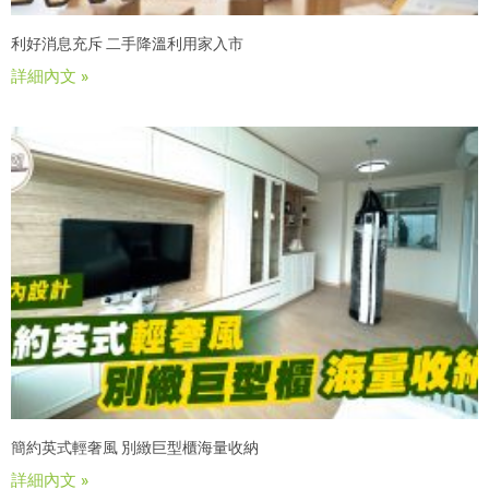
利好消息充斥 二手降溫利用家入市
詳細內文 »
簡約英式輕奢風 別緻巨型櫃海量收納
詳細內文 »