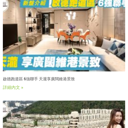
啟德跑道區 6強聯手 天瀧享廣闊維港景致
詳細內文 »