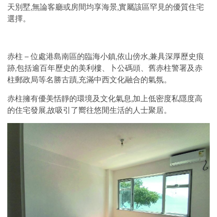
天別墅,無論客廳或房間均享海景,實屬該區罕見的優質住宅
選擇。
赤柱 – 位處港島南區的臨海小鎮,依山傍水,兼具深厚歷史痕
跡,包括逾百年歷史的美利樓、卜公碼頭、舊赤柱警署及赤
柱郵政局等名勝古蹟,充滿中西文化融合的氣氛。
赤柱擁有優美恬靜的環境及文化氣息,加上低密度私隱度高
的住宅發展,故吸引了嚮往悠閒生活的人士聚居。