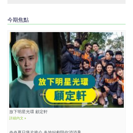
今期焦點
放下明星光環 顧定軒
詳細內文 »
炎炎夏日煲片推介 各地好劇陪你消消暑