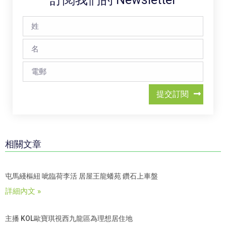
提交訂閱
相關文章
屯馬綫樞紐 呲臨荷李活 居屋王龍蟠苑 鑽石上車盤
詳細內文 »
主播 KOL歐寶琪視西九龍區為理想居住地