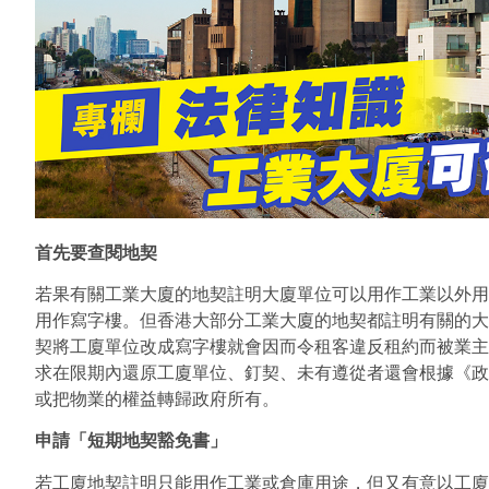
首先要查閱地契
若果有關工業大廈的地契註明大廈單位可以用作工業以外用
用作寫字樓。但香港大部分工業大廈的地契都註明有關的大
契將工廈單位改成寫字樓就會因而令租客違反租約而被業主
求在限期內還原工廈單位、釘契、未有遵從者還會根據《政
或把物業的權益轉歸政府所有。
申請「短期地契豁免書」
若工廈地契註明只能用作工業或倉庫用途，但又有意以工廈