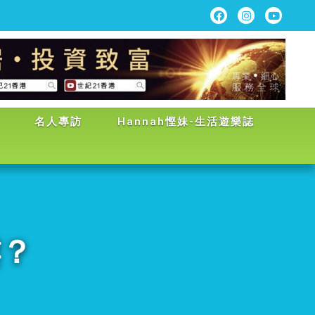
名人專訪
Hannah慳妹-生活遊樂誌
樓？