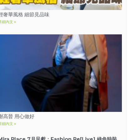
輕奢華風格 細節見品味
詳細內文 »
謝高晉 用心做好
詳細內文 »
Mira Place 7月呈獻：Fashion Re[Live] 綠色時裝