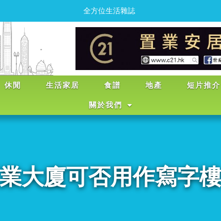
全
方
位
生
活
雜
誌
休閒
生活家居
食譜
地產
短片推介
關於我們
業大廈可否用作寫字