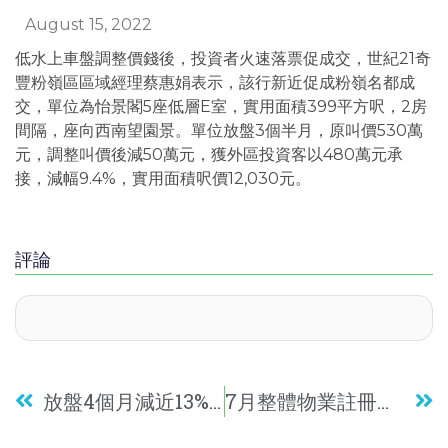
August 15, 2022
低水上車盤調整價錢後，投資者火速落票促成交，世紀21奇
豐粉嶺區區域經理蔡惠娟表示，該行新近促成粉嶺名都成
交，單位為怡景閣5座低層E室，實用面積399平方呎，2房
間隔，座向西南望園景。單位放盤3個半月，原叫價530萬
元，調整叫價後減50萬元，獲外區投資客以480萬元承
接，減幅9.4%，實用面積呎價12,030元。
評論
放盤4個月減近13%沽 業主仍賺逾2.7倍離場
7月整體物業註冊量錄4,997宗 跌至3個月新低