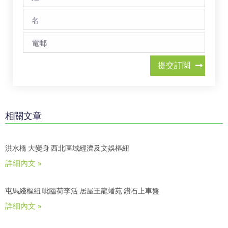
提交訂閱
相關文章
洪水橋 大變身 西北區域經濟及文娛樞紐
詳細內文 »
屯馬綫樞紐 呲臨荷李活 居屋王龍蟠苑 鑽石上車盤
詳細內文 »