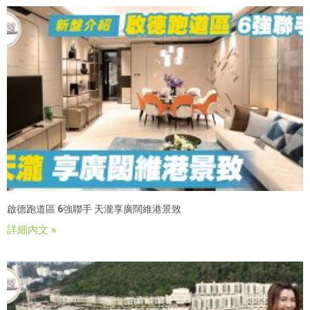
啟德跑道區 6強聯手 天瀧享廣闊維港景致
詳細內文 »