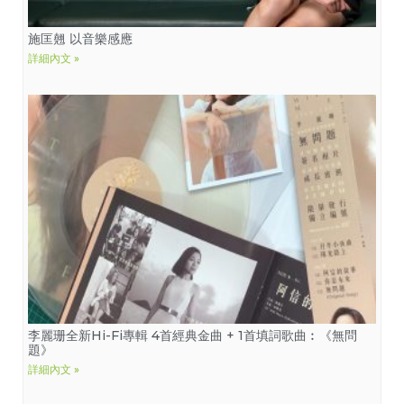
施匡翹 以音樂感應
詳細內文 »
李麗珊全新Hi-Fi專輯 4首經典金曲 + 1首填詞歌曲︰《無問
題》
詳細內文 »