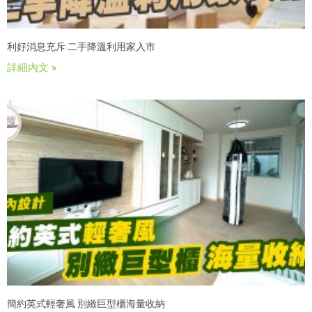
利好消息充斥 二手降溫利用家入市
詳細內文 »
簡約英式輕奢風 別緻巨型櫃海量收納