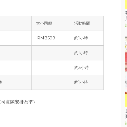
）
大小同價
活動時間
)
RMB599
約1小時
約1小時
約3小時
車
約1小時
航司實際安排為準）