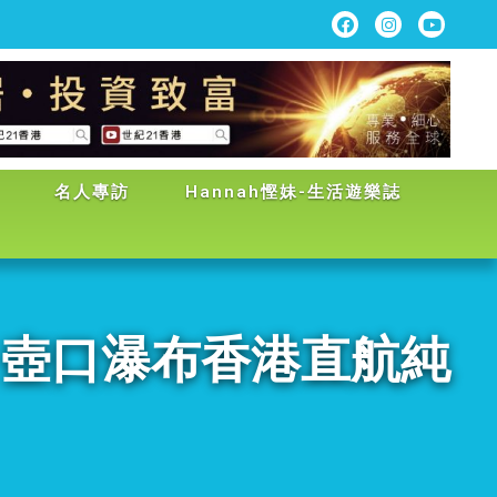
名人專訪
Hannah慳妹-生活遊樂誌
、壺口瀑布香港直航純