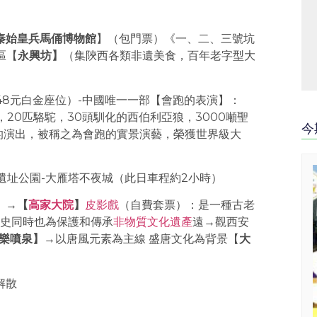
）
秦始皇兵馬俑博物館
】（包門票）《一、二、三號坑
區【
永興坊】
（集陝西各類非遺美食，百年老字型大
48元白金座位）-中國唯一一部【會跑的表演】：
，20匹駱駝，30頭馴化的西伯利亞狼，3000噸聖
今
的演出，被稱之為會跑的實景演藝，榮獲世界級大
寺遺址公園-大雁塔不夜城（此日車程約2小時）
】
→
【‌
高家大院
】
皮影戲
（自費套票）：是一種古老
史同時也為保護和傳承‌
非物質文化遺產
遠→觀西安
音樂噴泉】
→以唐風元素為主線 盛唐文化為背景【
大
解散