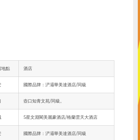
宿地點
酒店
安
國際品牌：浐灞華美達酒店/同級
口
壺口知青文苑/同級。
城
5星文淵閣美麗豪酒店/格蘭雲天大酒店
安
國際品牌：浐灞華美達酒店/同級