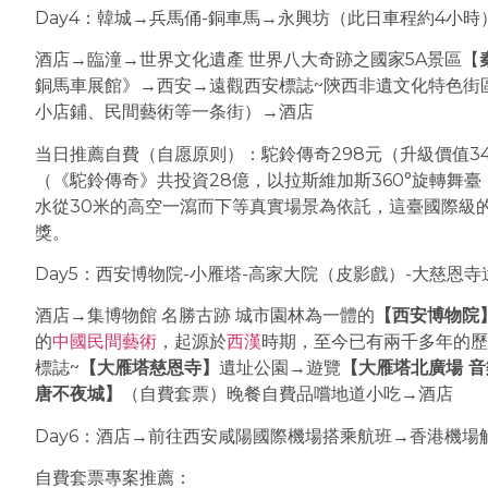
Day4：韓城→兵馬俑-銅車馬→永興坊（此日車程約4小時
酒店→臨潼→世界文化遺產 世界八大奇跡之國家5A景區【
銅馬車展館》→西安→遠觀西安標誌~陝西非遺文化特色街
小店鋪、民間藝術等一条街）→酒店
当日推薦自費（自愿原则）：駝鈴傳奇298元（升級價值3
（《駝鈴傳奇》共投資28億，以拉斯維加斯360°旋轉舞臺
水從30米的高空一瀉而下等真實場景為依託，這臺國際級
獎。
Day5：西安博物院-小雁塔-高家大院（皮影戲）-大慈恩
酒店→集博物館 名勝古跡 城市園林為一體的
【西安博物院
的‌
中國民間藝術
，起源於‌
西漢
時期，至今已有兩千多年的歷
標誌~
【大雁塔慈恩寺】
遺址公園→遊覽
【大雁塔北廣場 
唐不夜城】
（自費套票）晚餐自費品嚐地道小吃→酒店
Day6：酒店→前往西安咸陽國際機場搭乘航班→香港機場
自費套票專案推薦：