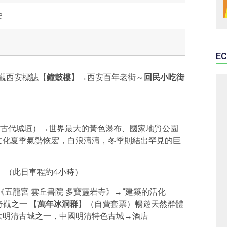
安
EC
遠觀西安標誌【
鐘鼓樓
】
→
西安百年老街～
回民小吃街
古代城垣）→世界最大的黃色瀑布、國家地質公園
文化夏季氣勢恢宏，白浪濤濤，冬季則結出罕見的巨
】（此日車程約4小時）
五龍宮 雲丘書院 多寶靈岩寺》→“建築的活化
觀之一 【
萬年冰洞群
】（自費套票）暢遊天然群體
大明清古城之一，中國明清特色古城→酒店