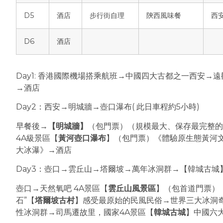
D5
酒店
步行街自理
陝西風味餐
西
D6
酒店
Day1: 香港國際機場搭乘航班→中國四大古都之一西安→
→酒店
Day2：西安→明城牆→壺口瀑布( 此日車程約5小時)
早餐後→
【明城牆】
（包門票）（規模最大、保存最完整的
4A級景區【
黃河壺口瀑布
】（包門票）《體驗原生態黃河
大冰瀑》→酒店
Day3：壺口→雲丘山→塔爾坡→萬年冰洞群→【韓城古城
壺口→天然氧吧 4A景區【
雲丘山風景區
】（包首道門票）《
石”【
塔爾坡古村
】感受最原始的民風民俗→世界三大冰洞奇
性冰洞群→司馬遷故里，國家4A景區【
韓城古城
】中國六