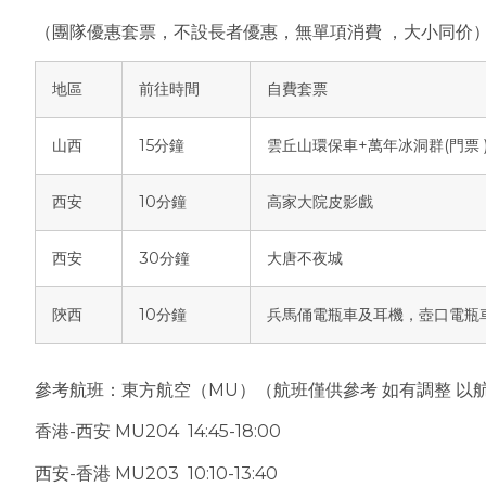
（團隊優惠套票，不設長者優惠，無單項消費 ，大小同价
地區
前往時間
自費套票
山西
15分鐘
雲丘山環保車+萬年冰洞群(門票 
西安
10分鐘
高家大院皮影戲
西安
30分鐘
大唐不夜城
陝西
10分鐘
兵馬俑電瓶車及耳機，壺口電瓶
參考航班：東方航空（MU）（航班僅供參考 如有調整 以
香港-西安 MU204 14:45-18:00
西安-香港 MU203 10:10-13:40