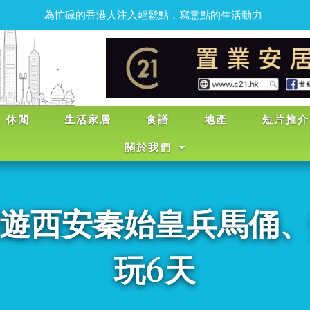
為
忙
碌
的
香
港
人
注
入
輕
鬆
點
，
寫
意
點
的
生
活
動
力
休閒
生活家居
食譜
地產
短片推介
關於我們
遊西安秦始皇兵馬俑
玩6天