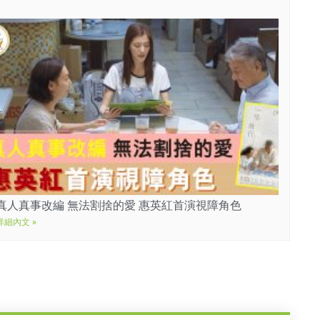
真人真事改編 無法割捨的愛 惠英紅首演視障角色
詳細內文 »