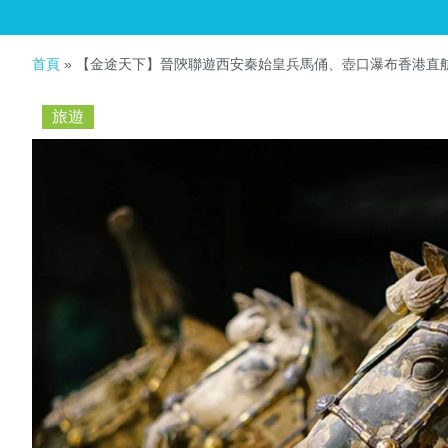
首頁
»
【金途天下】晉陝聯遊西安秦始皇兵馬俑、壺口瀑布香港直
旅遊