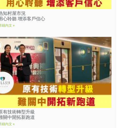
熟知村屋市況
用心聆聽 增添客戶信心
詳細內文 »
原有技術轉型升級
難關中開拓新跑道
詳細內文 »