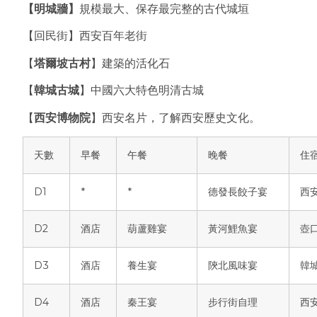
【明城牆】
規模最大、保存最完整的古代城垣
【回民街】西安百年老街
【
塔爾坡古村
】建築的活化石
【
韓城古城
】中國六大特色明清古城
【
西安博物院
】西安名片，了解西安歷史文化。
天數
早餐
午餐
晚餐
住
D1
*
*
德發長餃子宴
西
D2
酒店
葫蘆雞宴
黃河鯉魚宴
壺
D3
酒店
養生宴
陝北風味宴
韓
D4
酒店
秦王宴
步行街自理
西