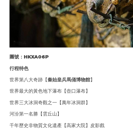
團號：
HKXA06P
行程特色
世界第八大奇跡【
秦始皇兵馬俑博物館
】
世界最大的黃色地下瀑布【壺口瀑布】
世界三大冰洞奇觀之一【萬年冰洞群】
河汾第一名勝【雲丘山】
千年歷史非物質文化遺產【高家大院】皮影戲