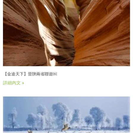
【金途天下】晉陝兩省聯遊￼
詳細內文 »