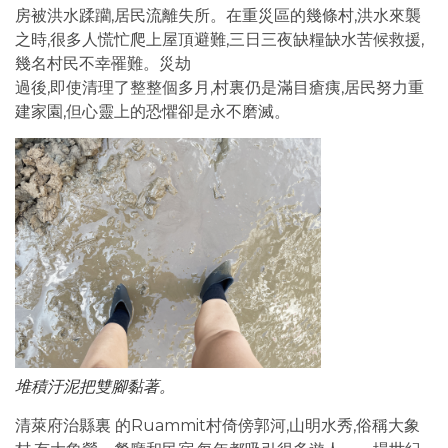
房被洪水蹂躪,居民流離失所。在重災區的幾條村,洪水來襲
之時,很多人慌忙爬上屋頂避難,三日三夜缺糧缺水苦候救援,
幾名村民不幸罹難。災劫
過後,即使清理了整整個多月,村裏仍是滿目瘡痍,居民努力重
建家園,但心靈上的恐懼卻是永不磨滅。
堆積汙泥把雙腳黏著。
清萊府治縣裏 的Ruammit村倚傍郭河,山明水秀,俗稱大象