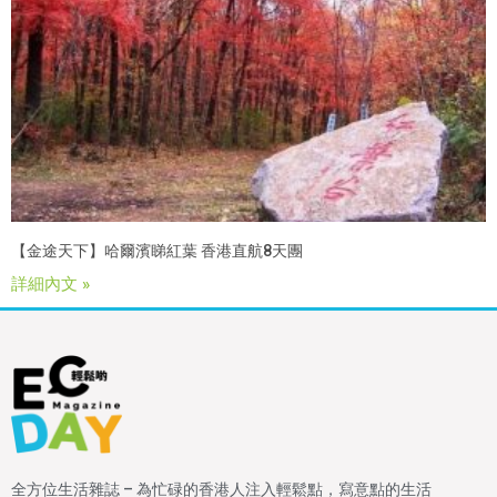
【金途天下】哈爾濱睇紅葉 香港直航8天團
詳細內文 »
全方位生活雜誌 – 為忙碌的香港人注入輕鬆點，寫意點的生活