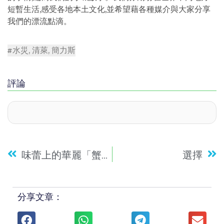
短暫生活,感受各地本土文化,並希望藉各種媒介與大家分享
我們的漂流點滴。
水災
,
清萊
,
簡力斯
評論
味蕾上的華麗「蟹」逅 大閘蟹套餐配頂級花雕酒
選擇
分享文章：