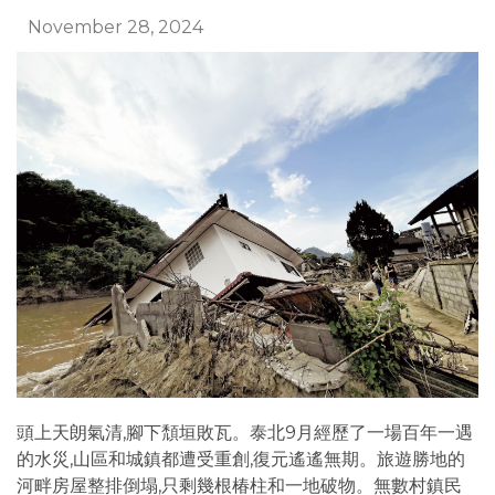
November 28, 2024
頭上天朗氣清,腳下頹垣敗瓦。泰北9月經歷了一場百年一遇
的水災,山區和城鎮都遭受重創,復元遙遙無期。旅遊勝地的
河畔房屋整排倒塌,只剩幾根椿柱和一地破物。無數村鎮民