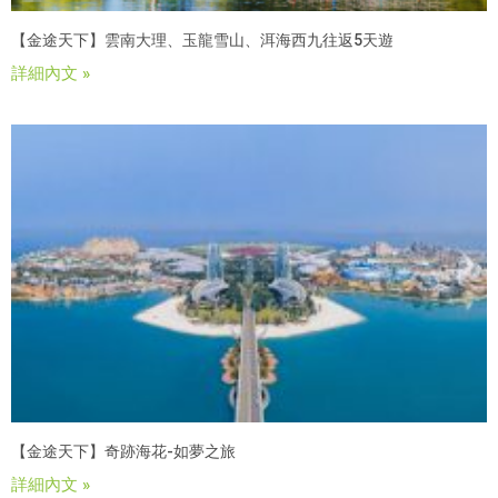
【金途天下】雲南大理、玉龍雪山、洱海西九往返5天遊
詳細內文 »
【金途天下】奇跡海花-如夢之旅
詳細內文 »