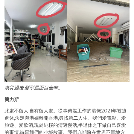
洪災過後,髮型屋面目全非。
簡力斯
此處不留人,自有留人處。從事傳媒工作的港佬2021年被迫
退休,決定與港婦離開香港,尋找第二人生。我們愛電影、愛
旅遊、愛飲酒,現於純樸的清邁慢活,半退休之下做自己喜愛
的事情,編寫我們的小城故事。我們亦期盼在世界不同地方