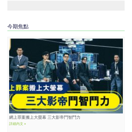
今期焦點
網上罪案搬上大螢幕 三大影帝鬥智鬥力
詳細內文 »