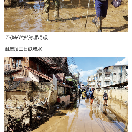
工作隊忙於清理現場。
困屋頂三日缺糧水