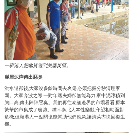
一班港人把物資送到美塞災區。
滿屋泥濘傳出惡臭
洪水退卻後,大家沒多餘時間去哀傷,必須把握分秒清理家
園。大家奔波之際,一對年邁夫婦卻無能為力,家中泥濘積到
胸口高,傳出陣陣惡臭。我們再往泰緬邊界的市場看看,原本
繁華的市集成了廢墟。猶幸泰北人本性樂觀,守望相助面對
危機,但願港人一點關懷能幫助他們應急,讓清萊盡快回復生
機。