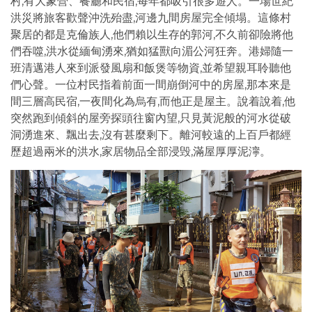
村,有大象營、餐廳和民宿,每年都吸引很多遊人。一場世紀
洪災將旅客歡聲沖洗殆盡,河邊九間房屋完全傾塌。這條村
聚居的都是克倫族人,他們賴以生存的郭河,不久前卻險將他
們吞噬,洪水從緬甸湧來,猶如猛獸向湄公河狂奔。港婦隨一
班清邁港人來到派發風扇和飯煲等物資,並希望親耳聆聽他
們心聲。一位村民指着前面一間崩倒河中的房屋,那本來是
間三層高民宿,一夜間化為烏有,而他正是屋主。說着說着,他
突然跑到傾斜的屋旁探頭往窗內望,只見黃泥般的河水從破
洞湧進來、飄出去,沒有甚麼剩下。離河較遠的上百戶都經
歷超過兩米的洪水,家居物品全部浸毁,滿屋厚厚泥濘。