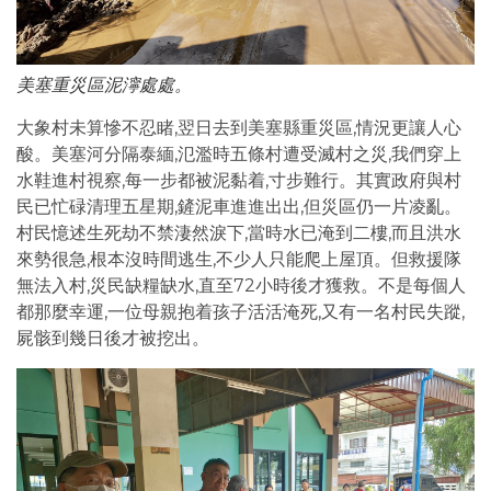
美塞重災區泥濘處處。
大象村未算慘不忍睹,翌日去到美塞縣重災區,情況更讓人心
酸。美塞河分隔泰緬,氾濫時五條村遭受滅村之災,我們穿上
水鞋進村視察,每一步都被泥黏着,寸步難行。其實政府與村
民已忙碌清理五星期,鏟泥車進進出出,但災區仍一片凌亂。
村民憶述生死劫不禁淒然淚下,當時水已淹到二樓,而且洪水
來勢很急,根本沒時間逃生,不少人只能爬上屋頂。但救援隊
無法入村,災民缺糧缺水,直至72小時後才獲救。不是每個人
都那麼幸運,一位母親抱着孩子活活淹死,又有一名村民失蹤,
屍骸到幾日後才被挖出。