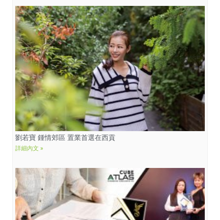
劉若寶 鍾情郊區 置業首選在西貢
詳細內文 »