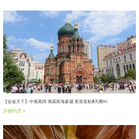
【金途天下】中俄風情 俄羅斯海參崴 香港直航8天團￼
詳細內文 »