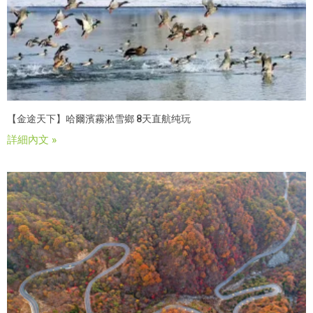
【金途天下】哈爾濱霧淞雪鄉 8天直航纯玩
詳細內文 »