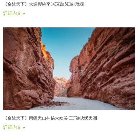
【金途天下】大連櫻桃季 ￼直航6日純玩￼
詳細內文 »
【金途天下】南疆天山神秘大峽谷 三飛純玩8天團
詳細內文 »