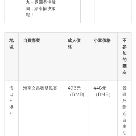
九 – 返回香港散
團，結束愉快旅
程！
地
自費專案
成人價
小童價格
不
區
格
參
加
的
團
友
海
海南文昌雞雙鳳宴
498元
448元
景
口
（RMB)
（RMB）
區
+
外
湛
附
江
近
自
由
活