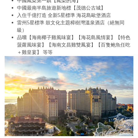
中國鳳梨第一鎮【鳳梨的海】
中國最南半島旅遊新地標【茂德公古城】
入住千億打造 全新5星標準 海花島歐堡酒店
雷州5星標準 鼓文化主題樟樹灣溫泉酒店（絕無同
級）
品嚐【海南椰子雞風味宴】【海花島風情宴】【特色
菠蘿風味宴】【海南文昌雞雙鳳宴】【百隻鲍魚任吃
＋雞皇宴】 等等