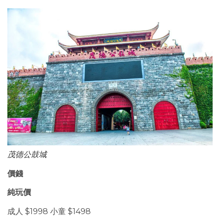
茂德公鼓城
價錢
純玩價
成人 $1998 小童 $1498