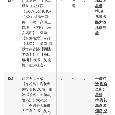
D1
西九集合 – 乘坐高
x
自
v
海口四
鐵前往湛江西
理
星標
（G6048次1018-
準
:
新
1436）或廣州南中
溫泉國
轉 – 午餐（高鐵上
際大酒
自理） – 前往【海
店或同
安碼頭】 – 乘坐
級
【跨海輪渡】前往
【海口】 – 海南-尋
找海南古跡
【騎樓
老街】
打卡
【海口
鐘樓】
.晚餐（海南
椰子雞風味宴）
D2
酒店自助早餐 –
v
v
v
千億打
【海花島】海花島
造
海南
總投資1600億，由
全新
5
600多名世界頂級
星標
建築設計大師設
準
海花
計，全球最大花型
島歐堡
人工島.午餐（海花
酒店
或