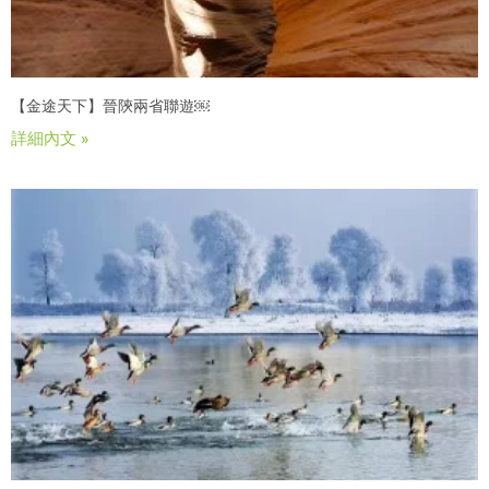
【金途天下】晉陝兩省聯遊￼
詳細內文 »