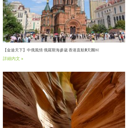
【金途天下】中俄風情 俄羅斯海參崴 香港直航8天團￼
詳細內文 »