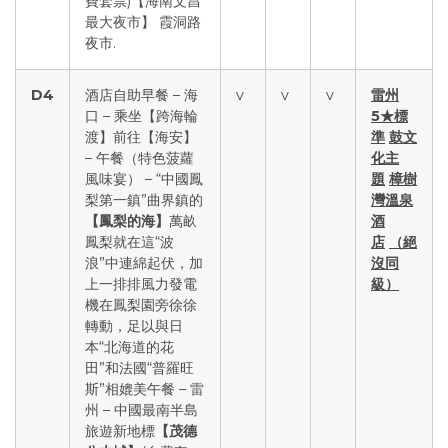
費套票)【海南文昌
最大夜市】 霞洞路
夜市.
D4
酒店自助早餐 – 海
v
v
v
雷州
口 – 乘坐【跨海輪
5
★標
渡】前往【海安】
準
鼓文
– 午餐（特色菠蘿
化主
風味宴） – “中國鳳
題
樟樹
梨第一鎮”曲界鎮的
灣溫泉
【鳳梨的海】
萬畝
酒
鳳梨就在這“波
店
（絕
浪”中連綿起伏，加
沒同
上一排排風力發電
級）
機在鳳梨園旁徐徐
轉動，足以與日
本“北海道的花
田”和法國“普羅旺
斯”相媲美午餐 – 雷
州 – 中國最南半島
旅遊新地標
【茂德