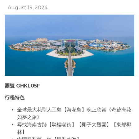
August 19, 2024
團號 GHKL05F
行程特色
全球最大花型人工島【海花島】晚上欣賞《奇跡海花-
如夢之旅》
尋找海南古跡【騎樓老街】【椰子大觀園】【東郊椰
林】