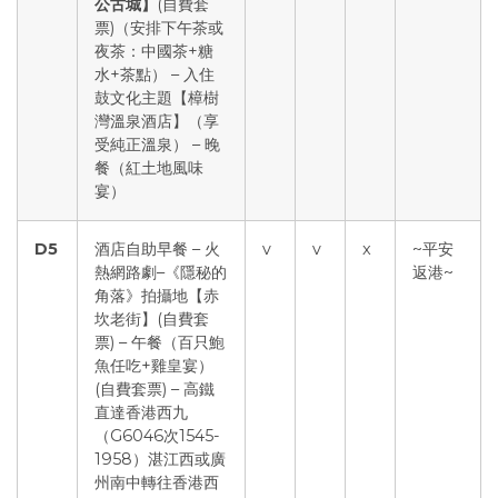
公古城】
(自費套
票)（安排下午茶或
夜茶：中國茶+糖
水+茶點） – 入住
鼓文化主題【樟樹
灣溫泉酒店】（享
受純正溫泉） – 晚
餐（紅土地風味
宴）
D
5
酒店自助早餐 – 火
v
v
x
~平安
熱網路劇–《隱秘的
返港~
角落》拍攝地【赤
坎老街】(自費套
票) – 午餐（百只鮑
魚任吃+雞皇宴）
(自費套票) – 高鐵
直達香港西九
（G6046次1545-
1958）湛江西或廣
州南中轉往香港西