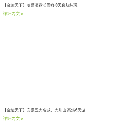
【金途天下】哈爾濱霧淞雪鄉 8天直航纯玩
詳細內文 »
【金途天下】安徽五大名城、大別山 高鐵6天游
詳細內文 »