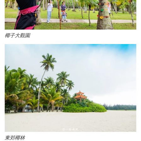
椰子大觀園
東郊椰林