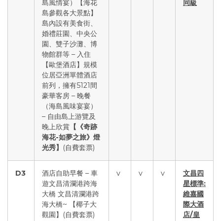
島風情宴）【海花
同級
島參觀各大景點】
島內設有美食街、
婚禮莊園、中央公
園、雙子沙灘、博
物館群等 – 入住
【歐堡酒店】規模
位居亞洲單體酒店
前列，擁有5121間
豪華客房 – 晚餐
（海島風味宴宴）
– 自由島上游覽及
晚上欣賞
【《奇跡
海花-如夢之旅》燈
光秀】
(自費套票)
D3
酒店自助早餐 – 車
v
v
v
文昌四
遊文昌清瀾港跨海
星標準:
大橋 文昌清瀾港跨
維嘉國
海大橋~ 【椰子大
際大酒
觀園】(自費套票)
店/皇