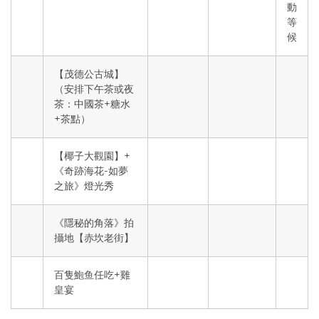
動
等
候
【茂德公古城】
（安排下午茶或夜
茶：中國茶+糖水
+茶點）
【椰子大觀園】+
《奇跡海花-如夢
之旅》燈光秀
《隱秘的角落》拍
攝地【赤坎老街】
百隻鮑鱼任吃+雞
皇宴