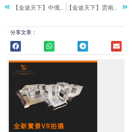
【金途天下】中俄風情 俄羅斯海參崴 香港直航8天團￼
【金途天下】雲南大理、玉龍雪山、洱海西九往返5天遊
分享文章：