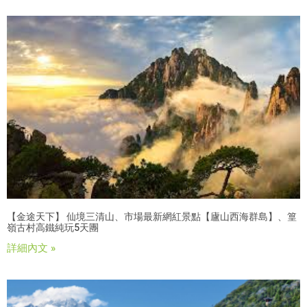
【金途天下】 仙境三清山、市場最新網紅景點【廬山西海群島】、篁
嶺古村高鐵純玩5天團
詳細內文 »