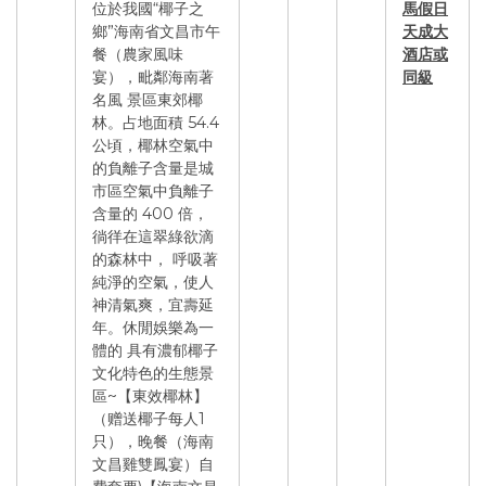
位於我國“椰子之
馬假日
鄉”海南省文昌市午
天成大
餐（農家風味
酒店或
宴），毗鄰海南著
同級
名風 景區東郊椰
林。占地面積 54.4
公頃，椰林空氣中
的負離子含量是城
市區空氣中負離子
含量的 400 倍，
徜徉在這翠綠欲滴
的森林中， 呼吸著
純淨的空氣，使人
神清氣爽，宜壽延
年。休閒娛樂為一
體的 具有濃郁椰子
文化特色的生態景
區~【東效椰林】
（赠送椰子每人1
只），晚餐（海南
文昌雞雙鳳宴）自