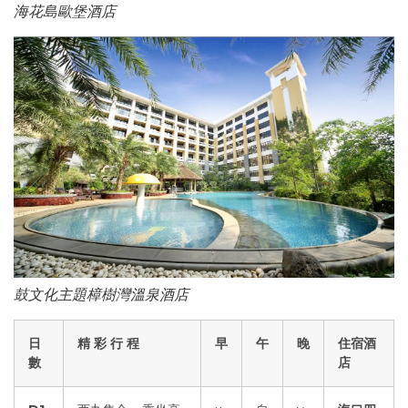
海花島歐堡酒店
鼓文化主題樟樹灣溫泉酒店
日
精 彩 行 程
早
午
晚
住宿酒
數
店