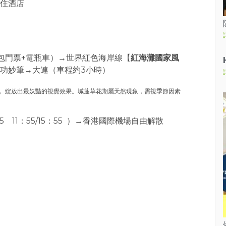
住酒店
包門票+電瓶車）→世界紅色海岸線【
紅海灘國家風
功妙筆→大連（車程約3小時）
， 綻放出最妖豔的視覺效果。堿蓬草花期屬天然現象，需視季節因素
11：55/15：55 ）→香港國際機場自由解散