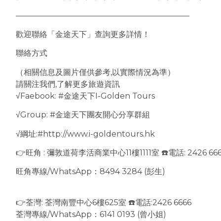
——————————————————————
歡迎聯絡「金途天下」查詢更多詳情！
聯絡方式
（相關信息及圖片僅供參考,以實際情況為準）
請關注我們,了解更多旅遊資訊
√Faebook: #金途天下I-Golden Tours
√Group: #金途天下團友開心分享群組
√綱址:#http://www.i-goldentours.hk
👉旺角 : 彌敦道荷李活商業中心11樓1111室 ☎️電話: 2426 66
旺角專線/WhatsApp：8494 3284 (彭生)
👉荃灣: 荃灣南豐中心6樓625室 ☎️電話:2426 6666
荃灣專線/WhatsApp：6141 0193 (曾小姐)