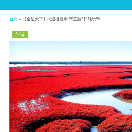
首頁
»
【金途天下】大連櫻桃季 ￼直航6日純玩￼
旅遊