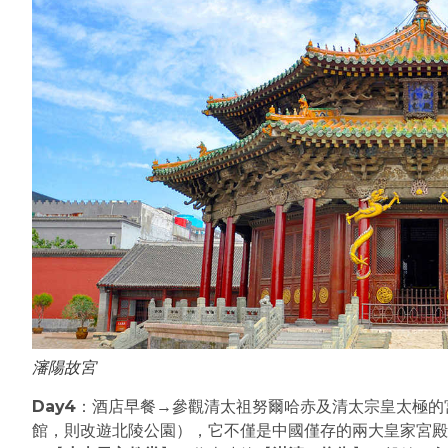
瀋陽故宮
Day4
：酒店早餐→參觀清太祖努爾哈赤及清太宗皇太極的
館，則改遊北陵公園），它不僅是中國僅存的兩大皇家宮殿