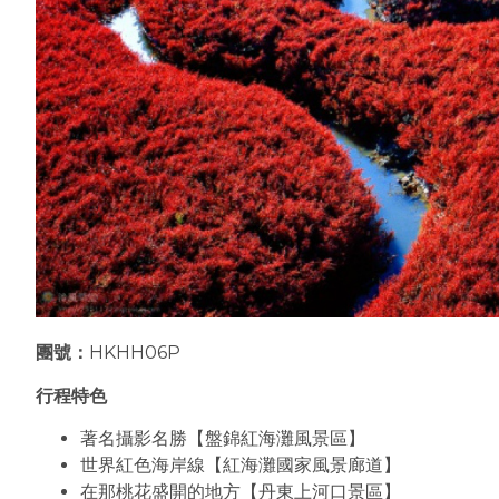
團號：
HKHH06P
行程特色
著名攝影名勝【盤錦紅海灘風景區】
世界紅色海岸線【紅海灘國家風景廊道】
在那桃花盛開的地方【丹東上河口景區】