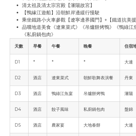
清太祖及清太宗宮殿【瀋陽故宮】
【鴨緣江遊船】沿朝鮮岸邊緩行慢駛
乘坐鐵路小火車參觀【遼寧邊界國門】+【鐵道抗美援
品嚐地道美食《遼東菜式》《吊爐餅烤鴨》《鴨綠江
《私廚鍋包肉》
天數
早餐
午餐
晚餐
住宿
D1
*
*
*
大連
D2
酒店
遼東菜式
朝鮮歌舞表演餐
丹東
D3
酒店
鴨綠江魚宴
吊爐餅烤鴨
瀋陽
D4
酒店
餃子風味
私廚鍋包肉
盤錦
D5
酒店
農家宴
大地春餅
大連