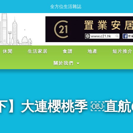
全
方
位
生
活
雜
誌
休閒
生活家居
食譜
地產
短片推介
關於我們
下】大連櫻桃季 ￼直航