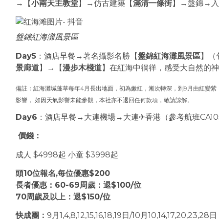
→【
小南天主教堂
】→仿古建築【
滿清一條街
】→盤錦→入
盤錦紅海灘風景區
Day5
：酒店早餐→著名攝影名勝【
盤錦紅海灘風景區
】（
景廊道
】→【
漫步木棧道
】在紅海中徜徉，感受大自然的神
備註：紅海灘堿蓬草每年4月長出地面，初為嫩紅，漸次轉深，到9月由紅變紫
影響， 如因天氣影響未能參觀，本社亦不退回任何款項，敬請諒解。
Day6
：酒店早餐→大連機場→大連✈香港（參考航班CA105 
價錢：
成人 $4998起 小童 $3998起
頭10位報名,每位優惠$200
長者優惠：60-69周歲：退$100/位
70周歲及以上：退$150/位
快成團：
9月1,4,8,12,15,16,18,19日/10月10,14,17,20,23,28日