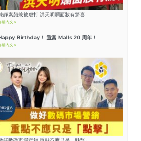
陳靜素顏兼被虐打 洪天明爛面妝有驚喜
詳細內文 »
Happy Birthday！ 置富 Malls 20 周年！
詳細內文 »
做好數碼市場營銷 重點不應只是「點擊」