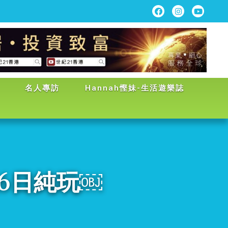
名人專訪
Hannah慳妹-生活遊樂誌
6日純玩￼