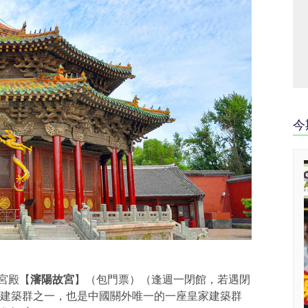
今
宮殿【
瀋陽故宮
】（包門票）（逢週一閉館，若遇閉
建築群之一，也是中國關外唯一的一座皇家建築群