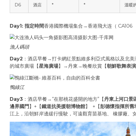
D6
酒店
*
*
溫暖
Day1:
指定時間
香港國際機場集合→香港飛大连（ CA106 1
漁人碼頭
Day2
：酒店早餐→打卡網紅景點維多利亞式風格以及北美
的城市廣場【
星海廣場
】→丹東→晚餐欣賞【
朝鮮歌舞表演
鴨綠江
Day3
：酒店早餐→“在那桃花盛開的地方”【
丹東上河口景
邊界國門
】+【
鐵道抗美援朝博物館
】 +【
彭德懷指揮所舊
江上，沿朝鮮岸邊緩行慢駛，可遠觀育苗基地、 橡膠廠、