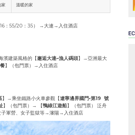
的家
溫暖的家
6：55/20：35） →大連→入住酒店
EC
海濱建築風格的【
邂逅大連–漁人碼頭
】→亞洲最大
餐
】（包門票）→入住酒店
區
】→乘坐鐵路小火車參觀【
遼寧邊界國門•第19 號
址
】（包門票）→ 【
鴨綠江遊船
】（包門票） 泛舟
女子軍營、女子監獄等→瀋陽→入住酒店