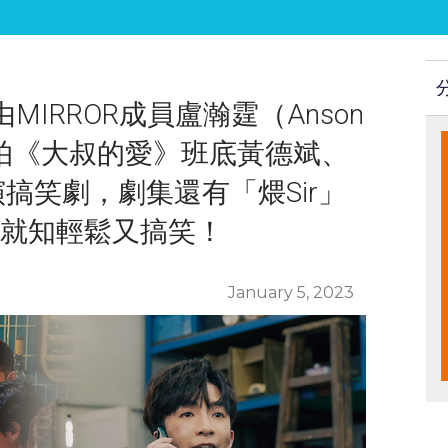
MIRROR成員盧瀚霆（Anson
夥拍《大叔的愛》班底黃德斌、
演搞笑劇，劇集還有「煨Sir」
一聽就知輕鬆又搞笑！
January 5, 2023