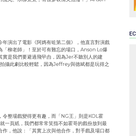
EC
、今年演出了電影《阿媽有咗第二個》，他直言對演戲
為「柳老師」！至於可有難忘的場口，Anson Lo爆
其實是我們要避過飛曱甴，因為Jer不聽別人的建
攝此劇比較輕鬆，因為Jeffrey與德斌都是玩得之
減，令整場戲變得更有趣，而「NG王」則是KOL霍
就一頁紙，我們都常常笑指不如霍哥的戲份放到最
德斌合作，他說：「其實上次與他合作，對手戲及場口都