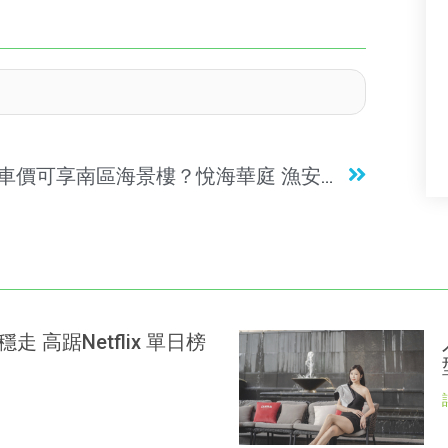
上車價可享南區海景樓？悅海華庭 漁安苑
 高踞Netflix 單日榜