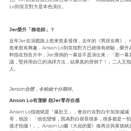
Lo則笑言對方是本色演出。
Jer榮升「柳老師」？
近年Jer在演戲路上愈來愈多發揮，去年的《男排女將》
愈來愈有興趣，Anson Lo則笑指對方已經很有經驗，榮升
料指在預告片中，Jer滑倒的一幕並不是演出來：「那一幕
議，堅持用自己的演繹方法，結果真的滑倒了！」二人又指拍
人。
Jerson合體，令粉絲十分期待。
Anson Lo有潔癖 怨Jer零存在感
Anson Lo指德斌是「爆肚王」，會自行在對白中加加減
哥，他說：「他也蠻慘，因為對白很長很多，很多都是一拍
後才拍攝！」。Anson Lo繼《大叔的愛》後再次與黃