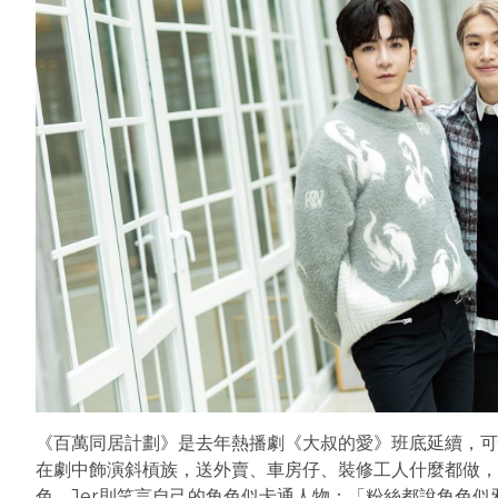
《百萬同居計劃》是去年熱播劇《大叔的愛》班底延續，可惜Ed
在劇中飾演斜槓族，送外賣、車房仔、裝修工人什麼都做，
色。Jer則笑言自己的角色似卡通人物：「粉絲都說角色似