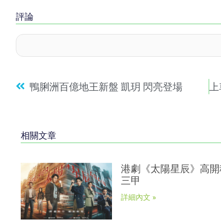
評論
鴨脷洲百億地王新盤 凱玥 閃亮登場
相關文章
港劇《太陽星辰》高開穩走
三甲
詳細內文 »