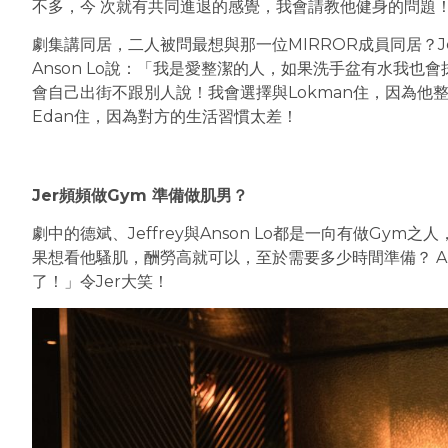
不多，今 次就有共同進退的感覺，我會請教他健身的問題
劇集講同居，二人被問最想與那一位MIRROR成員同居？Je
Anson Lo說：「我是愛整潔的人，如果洗手盆有水我也
會自己出街不跟別人說！我會選擇與Lokman住，因為他
Edan住，因為對方的生活習慣太差！
Jer頻頻做Gym 準備做肌男？
劇中的德斌、Jeffrey與Anson Lo都是一向有做Gym之
果想看他騷肌，酬勞高就可以，至於需要多少時間準備？ An
了！」令Jer大笑！