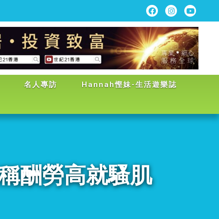
名人專訪
Hannah慳妹-生活遊樂誌
柳三歲稱酬勞高就騷肌