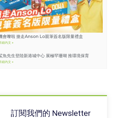
機會嚟啦 搶走Anson Lo親筆簽名版限量禮盒
詳細內文 »
鯊魚先生登陸新港城中心 展極罕珊瑚 推環境保育
詳細內文 »
訂閱我們的 Newsletter