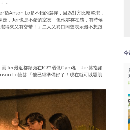
！」。
r指Anson Lo是不錯的選擇，因為對方比較整潔，
會抹走，Jer也是不錯的室友，但他零存在感，有時候
整潔得來又有交帶！」二人又異口同聲表示最不想跟
今
人，而Jer最近都頻頻在IG中晒做Gym相，Jer笑指如
son Lo搶答:「他已經準備好了！現在就可以騷肌