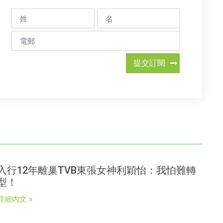
提交訂閱
入行12年離巢TVB東張女神利穎怡：我怕難轉
型！
詳細內文 »