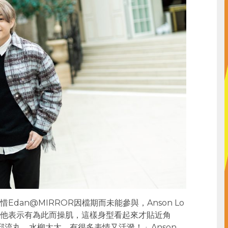
an@MIRROR因檔期而未能參與，Anson Lo
他表示有為此而操肌，這樣身型看起來才貼近角
邪流丸、水柳太太，有很多表情又活潑！」Anson