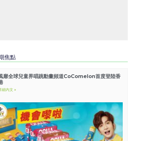
期焦點
風靡全球兒童界唱跳動畫頻道
CoComelon
首度登陸香
港
詳細內文 »