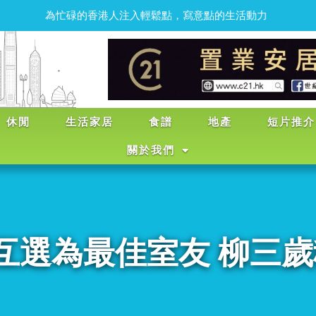
為
忙
碌
的
香
港
人
注
入
輕
鬆
點
，
寫
意
點
的
生
活
動
力
休閒
生活家居
食譜
地產
短片推介
關於我們
Jer 互選為最佳室友 