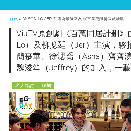
首頁
»
ANSON LO JER 互選為最佳室友 柳三歲稱酬勞高就騷肌
ViuTV原創劇《百萬同居計劃》由
Lo）及柳應廷（Jer）主演，
簡慕華、徐㴓喬（Asha）齊齊
魏浚笙（Jeffrey）的加入，
名人專訪
,
娛樂