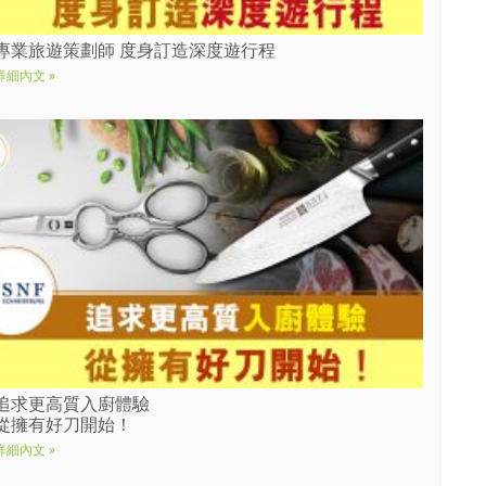
專業旅遊策劃師 度身訂造深度遊行程
詳細內文 »
追求更高質入廚體驗
從擁有好刀開始！
詳細內文 »