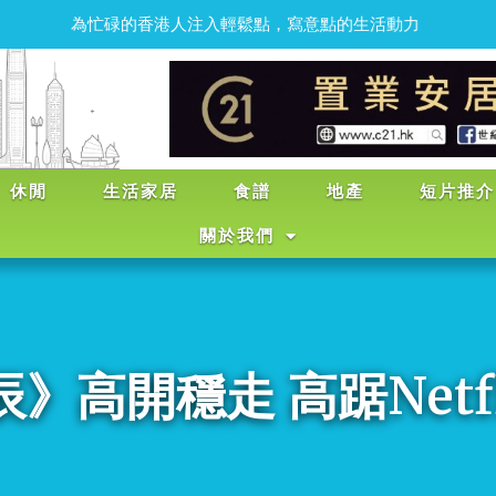
為
忙
碌
的
香
港
人
注
入
輕
鬆
點
，
寫
意
點
的
生
活
動
力
休閒
生活家居
食譜
地產
短片推介
關於我們
》高開穩走 高踞Netfl