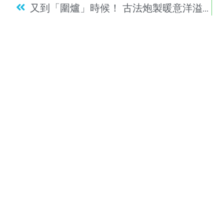
又到「圍爐」時候！ 古法炮製暖意洋溢饗宴