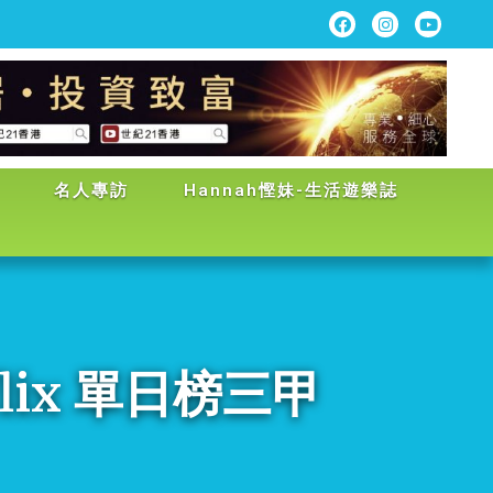
名人專訪
Hannah慳妹-生活遊樂誌
ix 單日榜三甲