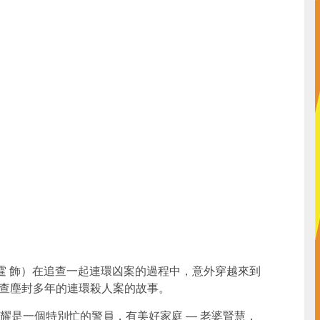
霆 飾）在追查一起連環凶案的過程中，意外穿越來到
手追查塵封多年的連環殺人案的故事。
耀是一個特別忙的警員，有美好家庭 — 老婆賢慧，