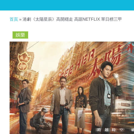
首頁
»
港劇《太陽星辰》高開穩走 高踞NETFLIX 單日榜三甲
娛樂