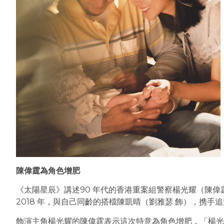
陳偉霆為角色增肥
《太陽星辰》講述90 年代的香港重案組警察楊光耀（陳偉
2018 年，與自己同齡的搭檔陳凱晴（劉雅瑟 飾），携
飾演主角楊光耀的陳偉霆表示這次特意為角色增肥，「楊光