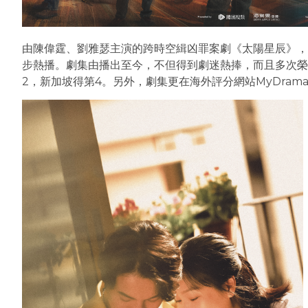
由陳偉霆、劉雅瑟主演的跨時空緝凶罪案劇《太陽星辰》，在N
步熱播。劇集由播出至今，不但得到劇迷熱捧，而且多次榮登N
2，新加坡得第4。另外，劇集更在海外評分網站MyDramaL