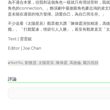
為不適合本業，但我和這個角色一樣就只有埋頭苦幹，我就
角色的connection。」飾演劇中最搶眼角色麥志鴻的
是未能在適當的地方發揮。請愛自己，為自己而生存。」
不少追看《太陽星辰》觀眾都大讚「陳偉霆演技精湛，馮德
癮」、「打戲緊凑，情節引人入勝」，甚至有觀衆直言「太喜歡
Text | 雲雲妮
Editor | Joe Chan
Netflix
,
劉雅瑟
,
太陽星辰
,
陳偉霆
,
馮德倫
,
騰訊視頻
評論