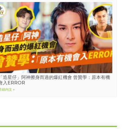
「造星仔」阿神擦身而過的爆紅機會 曾贊學：原本有機
會入ERROR
詳細內文 »