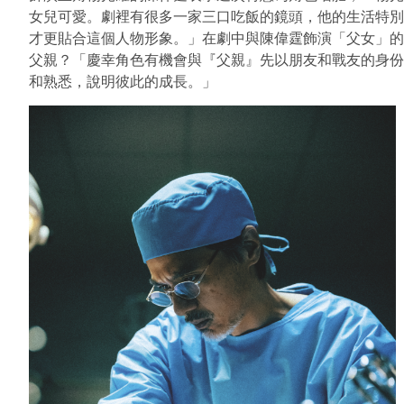
女兒可愛。劇裡有很多一家三口吃飯的鏡頭，他的生活特別
才更貼合這個人物形象。」在劇中與陳偉霆飾演「父女」的
父親？「慶幸角色有機會與『父親』先以朋友和戰友的身份
和熟悉，說明彼此的成長。」