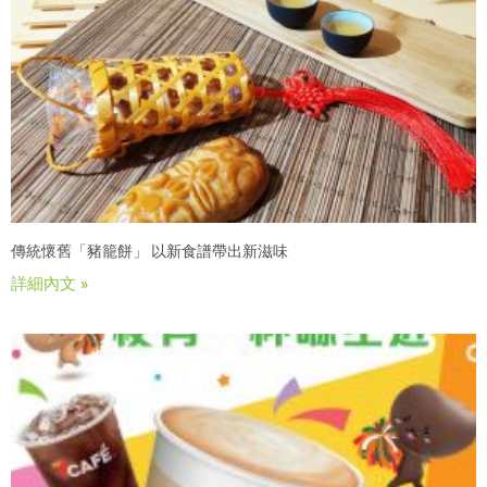
傳統懷舊「豬籠餅」 以新食譜帶出新滋味
詳細內文 »