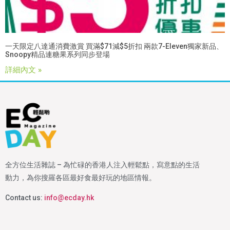
一天限定八達通消費激賞 買滿$71減$5折扣 兩款7-Eleven獨家新品、
Snoopy精品連糖果系列同步登場
詳細內文 »
全方位生活雜誌 – 為忙碌的香港人注入輕鬆點，寫意點的生活
動力，為你搜羅各區最好食最好玩的地區情報。
Contact us:
info@ecday.hk