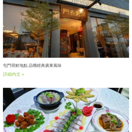
屯門尋鮮地點 品嚐經典廣東風味
詳細內文 »