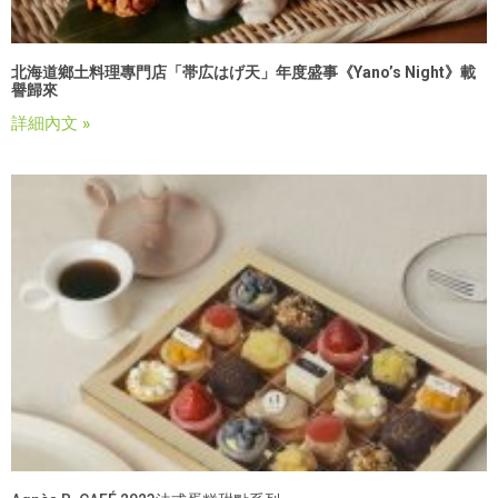
北海道鄉土料理專門店「帯広
はげ
天」年度盛事《
Yano’s Night
》載
譽歸來
詳細內文 »