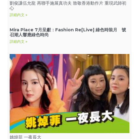
劉俊謙伍允龍 再聯手施展真功夫 致敬香港動作片 重現武師初
心
詳細內文 »
Mira Place 7月呈獻：Fashion Re[Live] 綠色時裝月 號
召潮人響應綠色時尚
詳細內文 »
姚焯菲 一夜長大