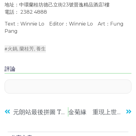
地址：中環蘭桂坊德己立街23號晉逸精品酒店1樓
電話： 2382 4888
Text：Winnie Lo Editor：Winnie Lo Art：Fung
Pang
火鍋
,
蘭桂芳
,
養生
評論
元朗站最後拼圖 The YOHO Hub勢成跨年大盤
金菊緣 重現上世紀味道