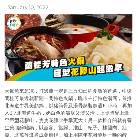
January 10, 2022
天氣愈來愈凍，打邊爐一定是三五知己約食飯的首選，中環
蘭桂芳最近就新開一間特色火鍋，晚市主打特色湯底，首推
北海道牛乳美顏鍋，以豬筒骨及湯骨熬製超過10小時，再加
入3.7北海道牛奶，奶白色的湯底又濃又滑，上桌時配上激
罕巨型花膠山，隻隻花膠比手掌更大！另一款推介的就有養
生藥膳醉雞鍋，以黨參、當歸、淮山、杞子、桂圓肉、紅
棗、北芪等燉煮成藥膳鍋，加上用陳年花雕醃足一晚的醉