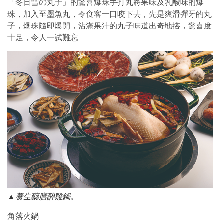
「冬日雪の丸子」的驚喜爆珠手打丸將果味及乳酸味的爆
珠，加入至墨魚丸，令食客一口咬下去，先是爽滑彈牙的丸
子，爆珠隨即爆開，沾滿果汁的丸子味道出奇地搭，驚喜度
十足，令人一試難忘！
▲養生藥膳醉雞鍋。
角落火鍋