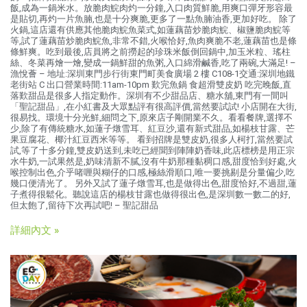
飯,成為一鍋米水。放脆肉鯇肉灼一分鐘,入口肉質鮮脆,用爽口彈牙形容最
是貼切,再灼一片魚腩,也是十分爽脆,更多了一點魚腩油香,更加好吃。 除了
火鍋,這店還有供應其他脆肉鯇魚菜式,如蓮藕苗炒脆肉鯇、椒鹽脆肉鯇等
等,試了蓮藕苗炒脆肉鯇魚,非常不錯,火喉恰好,魚肉爽脆不老,蓮藕苗也是條
條鮮爽。吃到最後,店員將之前撈起的珍珠米飯倒回鍋中,加玉米粒、瑤柱
絲、冬菜再燴一燴,變成一鍋鮮甜的魚粥,入口綿滑鹹香,吃了兩碗,大滿足! –
漁悅薈 – 地址:深圳東門步行街東門町美食廣場 2 樓 C108-1交通:深圳地鐵
老街站 C 出口營業時間:11am-10pm 歎完魚鍋 食超滑雙皮奶 吃完晚飯,直
落歎甜品是很多人指定動作。深圳有不少甜品店、糖水舖,東門有一間叫
「聖記甜品」,在小紅書及大眾點評有很高評價,當然要試試! 小店開在大街,
很易找。環境十分光鮮,細問之下,原來店子剛開業不久。看看餐牌,選擇不
少,除了有傳統糖水,如蓮子燉雪耳、紅豆沙,還有新式甜品,如楊枝甘露、芒
果豆腐花、椰汁紅豆西米等等。 看到招牌是雙皮奶,很多人柯打,當然要試
試,等了十多分鐘,雙皮奶送到,未吃已經聞到陣陣奶香味,此店標榜是用正宗
水牛奶,一試果然是,奶味清新不膩,沒有牛奶那種黏稠口感,甜度恰到好處,火
喉控制出色,介乎啫喱與糊仔的口感,極絲滑順口,唯一要挑剔是分量偏少,吃
幾口便清光了。 另外又試了蓮子燉雪耳,也是做得出色,甜度恰好,不過甜,蓮
子煮得很鬆化。聽說這店的楊枝甘露也做得很出色,是深圳數一數二的好,
但太飽了,留待下次再試吧! – 聖記甜品
詳細內文 »