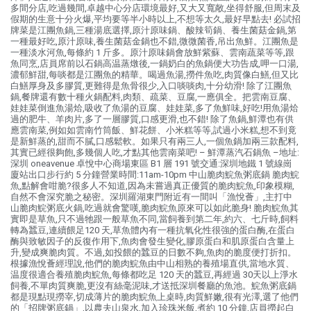
多間分店,吃過幾間,卓越中心分店環境最好,又大又寬敞,坐得舒服,但周末及
假期的生意十分火爆,平均要等半小時以上,不想等太久,最好早點去! 必試招
牌菜是江團魚鍋,三種湯底選擇,原汁原味鍋、酸辣筍鍋、養生菌菇金鍋,第
一種最好吃,原汁原味,養生菌菇金鍋也不錯,微微菌香,吊出魚鮮。江團魚是
一種淡水河魚,每條約 1 斤多。原汁原味鍋會放鮮紫蘇、雲南蔬菜等等,跟
魚同烹,店員席前以石鍋高温蒸燉後,一鍋奶白的魚鍋便大功告成,呷一口湯,
濃郁鮮甜,每啖都是江團魚的精華。喝過魚湯,撈件魚吃,肉質像白鱔,但又比
白鱔厚身及多膠質,更難得是魚骨很少,入口啖啖肉,十分幼滑! 除了江團魚
鍋,餐牌還有數十種火鍋配料,肉類、疏菜、豆腐,一應俱全。把雲南豆腐、
娃娃菜倒進魚湯烚,吸收了魚湯的豆腐、娃娃菜,多了魚鮮味,好吃!用魚湯烚
過的肥牛、羊肉片,多了一層膠質,口感更滑,也不錯! 除了魚鍋,鮮潭也有供
應雲南菜,例如如雲南竹筒飯、鮮花餅、小米糕等等,試過小米糕,想不到竟
是新鮮蒸的,甜而不膩,口感鬆軟。如果只有兩三人,一個魚鍋加兩三款配料,
其實已經很夠飽,多幾個人吃,才點其他雲南菜吧! – 鮮潭蒸汽石鍋魚 –地址:
深圳 oneavenue 卓悅中心商場東區 B1 層 191 號交通:深圳地鐵 1 號線崗
廈站出口步行約 5 分鐘營業時間:11am-10pm 中山脆肉鯇魚粥底鍋 脆肉鯇
魚,點解會咁脆?很多人不知道,因為未嘗過真正優質的脆肉鯇魚,印象模糊,
自然不會深究脆之秘密。深圳羅湖東門附近有一間叫「漁悅薈」,主打中
山脆肉鯇粥底火鍋,吃過就會驚嘆,脆肉鯇魚原來可以如此脆身! 脆肉鯇魚其
實即是草魚,只不過牠跟一般草魚不同,當飼養到第二年,約六、七斤時,飼料
轉為蠶豆,連續餵足120 天,草魚體內有一種抗氧化性很強的蛋白酶,在蛋白
酶與致敏因子的反復作用下,魚肉會發生變化,膠原蛋白和肌原蛋白含量上
升,變成爽脆肉質。不過,如投餵的蠶豆的日數不夠,魚肉的脆度便打折扣。
根據漁悅薈經理說,他們的脆肉鯇魚由中山相熟的養殖場直供,當地水質、
温度很適合養殖脆肉鯇魚,每條都吃足 120 天的蠶豆,再經過 30天以上淨水
飼養,不單肉質爽脆,更沒有絲毫泥味,才送抵深圳餐廳的魚池。鯇魚粥底鍋
都是現點現撈宰,切成薄片的脆肉鯇魚上桌時,肉質鮮嫩,很有光澤,選了他們
的「招牌粥底鍋」,以農夫山泉水,加入珍珠米飯,煮約 10 分鐘,店員撈起白