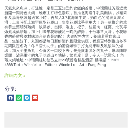
天氣愈來愈凍，打邊爐一定是三五知己約食飯的首選，中環蘭桂芳最近就
新開一間特色火鍋，晚市主打特色湯底，首推北海道牛乳美顏鍋，以豬筒
骨及湯骨熬製超過10小時，再加入3.7北海道牛奶，奶白色的湯底又濃又
滑，上桌時配上激罕巨型花膠山，隻隻花膠比手掌更大！另一款推介的就
有養生藥膳醉雞鍋，以黨參、當歸、淮山、杞子、桂圓肉、紅棗、北芪等
燉煮成藥膳鍋，加上用陳年花雕醃足一晚的醉雞，十分非常入味，令花雕
香的醉雞與藥材味混合簡直是絕配！ 火鍋配料方面，餐廳着重自家出
品，無論餃子、丸類都是每日新鮮製作且限量供應，餐廳更特別推出冬季
期間限定名為「冬日雪の丸子」的驚喜爆珠手打丸將果味及乳酸味的爆
珠，加入至墨魚丸，令食客一口咬下去，先是爽滑彈牙的丸子，爆珠隨即
爆開，沾滿果汁的丸子味道出奇地搭，驚喜度十足，令人一試難忘！ 角
落火鍋地址：中環蘭桂坊德己立街23號晉逸精品酒店1樓電話： 2382
4888 Text：Winnie Lo Editor：Winnie Lo Art：Fung Pang
詳細內文 »
分享: