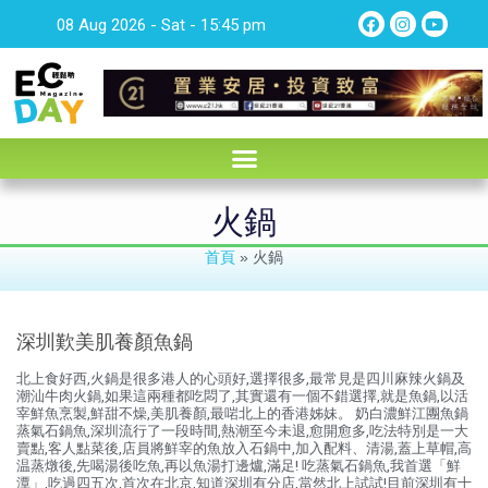
08 Aug 2026 - Sat - 15:45 pm
火鍋
首頁
»
火鍋
深圳歎美肌養顏魚鍋
北上食好西,火鍋是很多港人的心頭好,選擇很多,最常見是四川麻辣火鍋及
潮汕牛肉火鍋,如果這兩種都吃悶了,其實還有一個不錯選擇,就是魚鍋,以活
宰鮮魚烹製,鮮甜不燥,美肌養顏,最啱北上的香港姊妹。 奶白濃鮮江團魚鍋
蒸氣石鍋魚,深圳流行了一段時間,熱潮至今未退,愈開愈多,吃法特別是一大
賣點,客人點菜後,店員將鮮宰的魚放入石鍋中,加入配料、清湯,蓋上草帽,高
温蒸燉後,先喝湯後吃魚,再以魚湯打邊爐,滿足! 吃蒸氣石鍋魚,我首選「鮮
潭」,吃過四五次,首次在北京,知道深圳有分店,當然北上試試!目前深圳有十