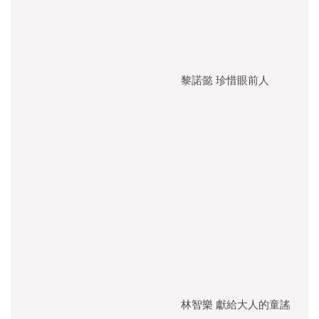
黎諾懿 珍惜眼前人
林智樂 獻給大人的童謠