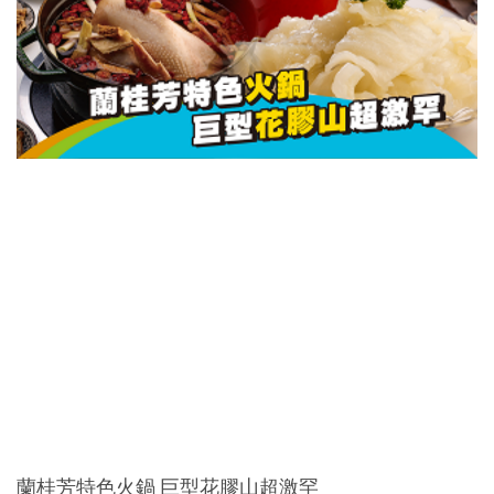
蘭桂芳特色火鍋 巨型花膠山超激罕