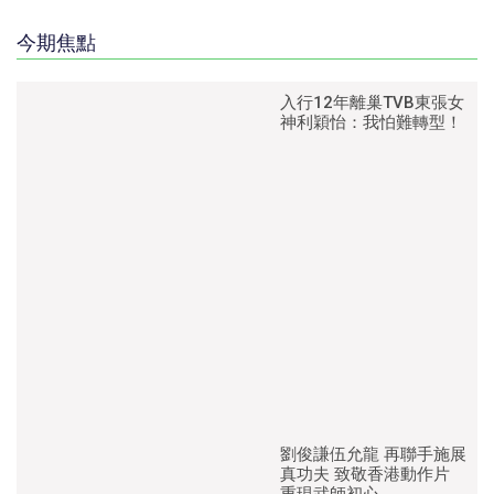
今期焦點
入行12年離巢TVB東張女
神利穎怡：我怕難轉型！
劉俊謙伍允龍 再聯手施展
真功夫 致敬香港動作片
重現武師初心