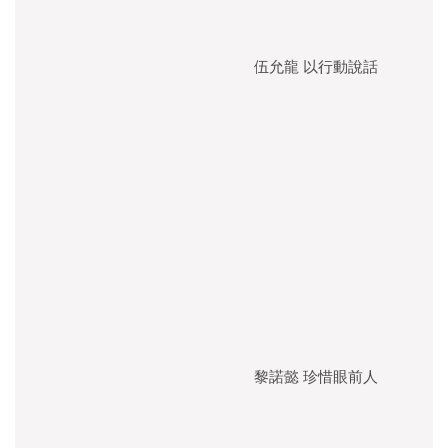
伍允龍 以行動說話
黎諾懿 珍惜眼前人