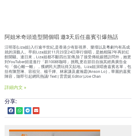
阿姐米奇頭造型開個唱 邀3天后任嘉賓引爆熱話
汪明荃(Liza姐)入行逾半世紀,是香港少有影視界、樂壇以及粵劇均有高成
就的演藝人。早前Liza姐於11月23至24日舉行個唱，是她相隔7年再於紅
館開騷。連日來，Liza姐都不斷四出宣傳,除了接受傳統媒體訪問外，她更
到YouTuber頻道進行「斟100杯咖啡」挑戰,更在節目自抽其經典廣告金
句:「個心離一離」，獲網民大讚玩得又貼地。Liza姐演唱會嘉賓名單，包
括有陳慧琳、容祖兒、楊千嬅、林家謙及盧瀚霆(Anson Lo)，華麗的嘉賓
陣容，隨即引起網民熱議! Text | 雲雲妮 Editor |Joe Chan
詳細內文 »
分享: