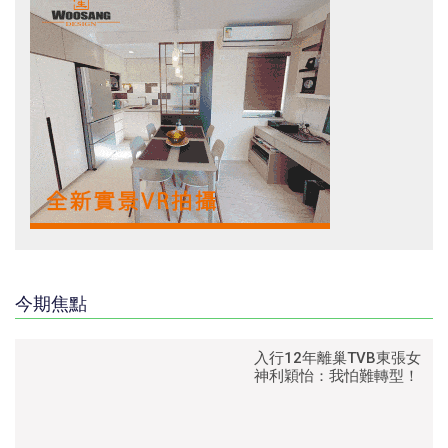
今期焦點
入行12年離巢TVB東張女
神利穎怡：我怕難轉型！