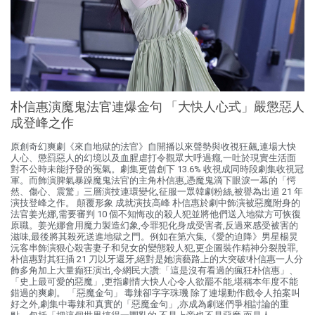
朴信惠演魔鬼法官連爆金句 「大快人心式」嚴懲惡人
成登峰之作
原創奇幻爽劇《來自地獄的法官》自開播以來聲勢與收視狂飆,連場大快
人心、懲罰惡人的幻境以及血腥虐打令觀眾大呼過癮,一吐於現實生活面
對不公時未能抒發的冤氣。劇集更曾創下 13.6% 收視成同時段劇集收視冠
軍。而飾演脾氣暴躁魔鬼法官的主角朴信惠,憑魔鬼滴下眼淚一幕的「愕
然、傷心、震驚」三層演技連環變化,征服一眾韓劇粉絲,被譽為出道 21 年
演技登峰之作。 顛覆形象 成就演技高峰 朴信惠於劇中飾演被惡魔附身的
法官姜光娜,需要審判 10 個不知悔改的殺人犯並將他們送入地獄方可恢復
原職。姜光娜會用魔力製造幻象,令罪犯化身成受害者,反過來感受被害的
滋味,最後將其殺死送進地獄之門。例如在第六集,《愛的迫降》男星楊炅
沅客串飾演狠心殺害妻子和兒女的變態殺人犯,更企圖裝作精神分裂脫罪,
朴信惠對其狂插 21 刀以牙還牙,絕對是她演藝路上的大突破!朴信惠一人分
飾多角加上大量癲狂演出,令網民大讚:「這是沒有看過的瘋狂朴信惠」、
「史上最可愛的惡魔」,更指劇情大快人心令人欲罷不能,堪稱本年度不能
錯過的爽劇。 「惡魔金句」 毒辣卻字字珠璣 除了連場動作戲令人拍案叫
好之外,劇集中毒辣和真實的「惡魔金句」,亦成為劇迷們爭相討論的重