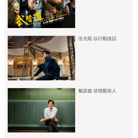
伍允龍 以行動說話
黎諾懿 珍惜眼前人