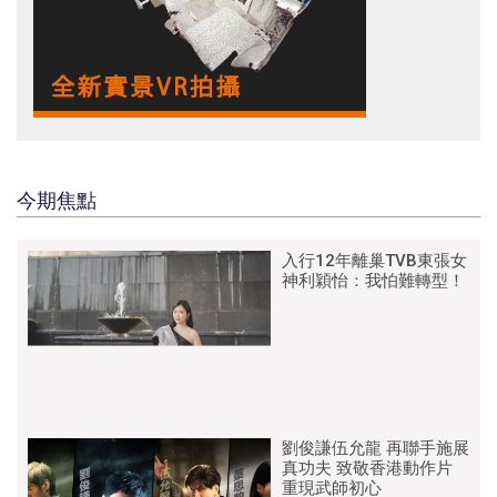
今期焦點
入行12年離巢TVB東張女
神利穎怡：我怕難轉型！
劉俊謙伍允龍 再聯手施展
真功夫 致敬香港動作片
重現武師初心