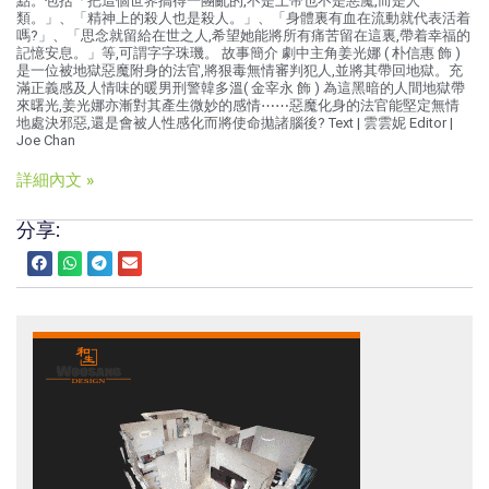
點。包括「把這個世界搞得一團亂的,不是上帝也不是惡魔,而是人
類。」、「精神上的殺人也是殺人。」、「身體裏有血在流動就代表活着
嗎?」、「思念就留給在世之人,希望她能將所有痛苦留在這裏,帶着幸福的
記憶安息。」等,可謂字字珠璣。 故事簡介 劇中主角姜光娜 ( 朴信惠 飾 )
是一位被地獄惡魔附身的法官,將狠毒無情審判犯人,並將其帶回地獄。充
滿正義感及人情味的暖男刑警韓多溫( 金宰永 飾 ) 為這黑暗的人間地獄帶
來曙光,姜光娜亦漸對其產生微妙的感情⋯⋯惡魔化身的法官能堅定無情
地處決邪惡,還是會被人性感化而將使命拋諸腦後? Text | 雲雲妮 Editor |
Joe Chan
詳細內文 »
分享: