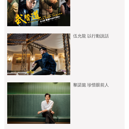
伍允龍 以行動說話
黎諾懿 珍惜眼前人