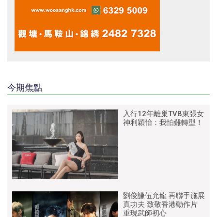
今期焦點
入行12年離巢TVB東張女
神利穎怡：我怕難轉型！
劉俊謙伍允龍 再聯手施展
真功夫 致敬香港動作片
重現武師初心