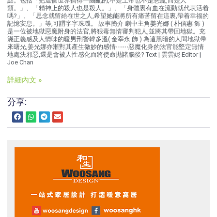
點。包括「把這個世界搞得一團亂的,不是上帝也不是惡魔,而是人
類。」、「精神上的殺人也是殺人。」、「身體裏有血在流動就代表活着
嗎?」、「思念就留給在世之人,希望她能將所有痛苦留在這裏,帶着幸福的
記憶安息。」等,可謂字字珠璣。 故事簡介 劇中主角姜光娜 ( 朴信惠 飾 )
是一位被地獄惡魔附身的法官,將狠毒無情審判犯人,並將其帶回地獄。充
滿正義感及人情味的暖男刑警韓多溫( 金宰永 飾 ) 為這黑暗的人間地獄帶
來曙光,姜光娜亦漸對其產生微妙的感情⋯⋯惡魔化身的法官能堅定無情
地處決邪惡,還是會被人性感化而將使命拋諸腦後? Text | 雲雲妮 Editor |
Joe Chan
詳細內文 »
分享: