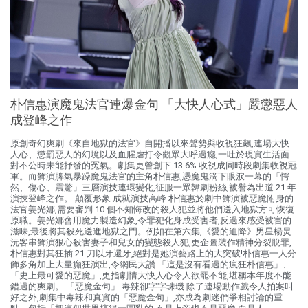
朴信惠演魔鬼法官連爆金句 「大快人心式」嚴懲惡人
成登峰之作
原創奇幻爽劇《來自地獄的法官》自開播以來聲勢與收視狂飆,連場大快
人心、懲罰惡人的幻境以及血腥虐打令觀眾大呼過癮,一吐於現實生活面
對不公時未能抒發的冤氣。劇集更曾創下 13.6% 收視成同時段劇集收視冠
軍。而飾演脾氣暴躁魔鬼法官的主角朴信惠,憑魔鬼滴下眼淚一幕的「愕
然、傷心、震驚」三層演技連環變化,征服一眾韓劇粉絲,被譽為出道 21 年
演技登峰之作。 顛覆形象 成就演技高峰 朴信惠於劇中飾演被惡魔附身的
法官姜光娜,需要審判 10 個不知悔改的殺人犯並將他們送入地獄方可恢復
原職。姜光娜會用魔力製造幻象,令罪犯化身成受害者,反過來感受被害的
滋味,最後將其殺死送進地獄之門。例如在第六集,《愛的迫降》男星楊炅
沅客串飾演狠心殺害妻子和兒女的變態殺人犯,更企圖裝作精神分裂脫罪,
朴信惠對其狂插 21 刀以牙還牙,絕對是她演藝路上的大突破!朴信惠一人分
飾多角加上大量癲狂演出,令網民大讚:「這是沒有看過的瘋狂朴信惠」、
「史上最可愛的惡魔」,更指劇情大快人心令人欲罷不能,堪稱本年度不能
錯過的爽劇。 「惡魔金句」 毒辣卻字字珠璣 除了連場動作戲令人拍案叫
好之外,劇集中毒辣和真實的「惡魔金句」,亦成為劇迷們爭相討論的重