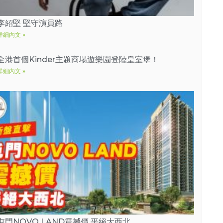
李紹堅 堅守演員路
詳細內文 »
全港首個Kinder主題商場遊樂園登陸皇室堡！
詳細內文 »
屯門NOVO LAND震撼價 平絕大西北