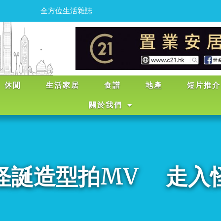
為
忙
碌
的
香
港
人
注
入
輕
鬆
點
，
休閒
生活家居
食譜
地產
短片推介
關於我們
怪誕造型拍MV 走入