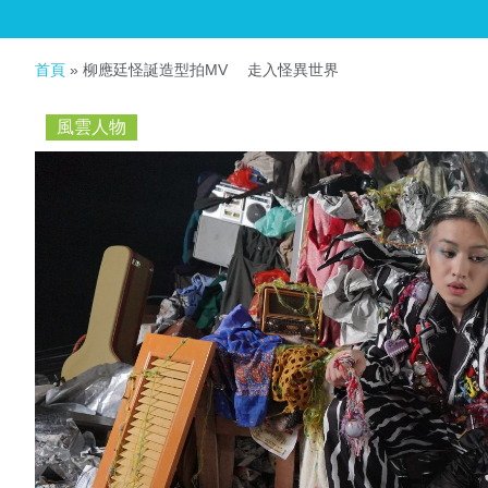
首頁
»
柳應廷怪誕造型拍MV 走入怪異世界
風雲人物