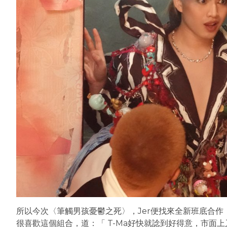
所以今次〈筆觸男孩憂鬱之死〉，Jer便找來全新班底合作，
很喜歡這個組合，道：「 T-Ma好快就諗到好得意，市面