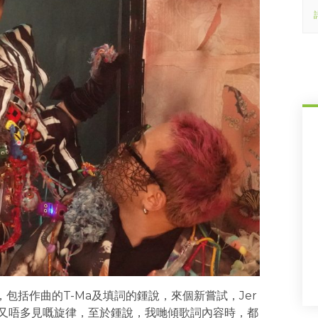
包括作曲的T-Ma及填詞的鍾說，來個新嘗試，Jer
上又唔多見嘅旋律，至於鍾說，我哋傾歌詞內容時，都