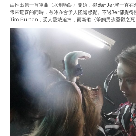
由推出第一首單曲〈水刑物語〉開始，柳應廷Jer就一直
帶來驚喜的同時，有時亦會予人怪誕感覺。不過Jer卻覺
Tim Burton，受人愛戴追捧，而新歌〈筆觸男孩憂鬱之