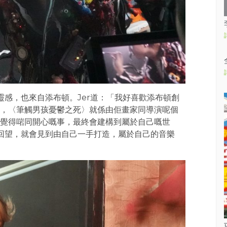
靈感，也來自添布頓。Jer道：「我好喜歡添布頓創
，〈筆觸男孩憂鬱之死〉就係由佢畫家同導演呢個
覺得啱同開心嘅事，最終會建構到屬於自己嘅世
來回望，就會見到由自己一手打造，屬於自己的音樂