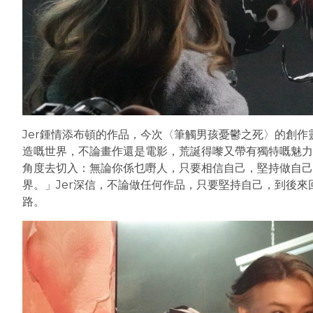
Jer鍾情添布頓的作品，今次〈筆觸男孩憂鬱之死〉的創作
造嘅世界，不論畫作還是電影，荒誕得嚟又帶有獨特嘅魅力
角度去切入：無論你係乜嘢人，只要相信自己，堅持做自己
界。」Jer深信，不論做任何作品，只要堅持自己，到後
路。