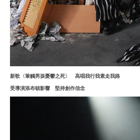
新歌〈
筆觸男孩憂鬱之死
〉 高唱我行我素走我路
受導演添布頓影響 堅持創作信念