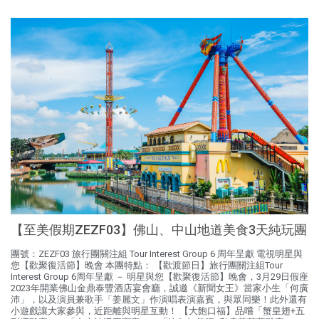
【至美假期ZEZF03】佛山、中山地道美食3天純玩團
團號：ZEZF03 旅行團關注組 Tour Interest Group 6 周年呈獻 電視明星與
您【歡聚復活節】晚會 本團特點： 【歡渡節日】旅行團關注組Tour
Interest Group 6周年呈獻 － 明星與您【歡聚復活節】晚會，3月29日假座
2023年開業佛山金鼎泰豐酒店宴會廳，誠邀《新聞女王》當家小生「何廣
沛」，以及演員兼歌手「姜麗文」作演唱表演嘉賓，與眾同樂！此外還有
小遊戲讓大家參與，近距離與明星互動！ 【大飽口福】品嚐「蟹皇翅+五