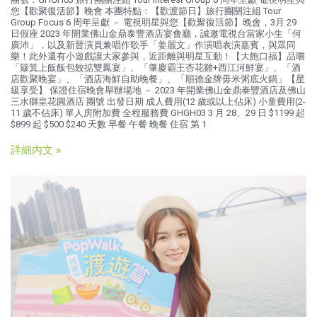
您【歡聚復活節】晚會 本團特點：【歡渡節日】旅行團關注組 Tour
Group Focus 6 周年呈獻 － 電視明星與您【歡聚復活節】晚會，3月 29
日假座 2023 年開業佛山金鼎泰豐酒店宴會廳，誠邀電視台當家小生「何
廣沛」，以及新晉演員兼唱作歌手「姜麗文」作演唱表演嘉賓，與眾同
樂！此外還有小遊戲讓大家參與，近距離與明星互動！【大飽口福】品嚐
「簸箕上飯飯包餃掂雙鳳宴」、「肇慶霸王杏花雞+西江河鮮宴」、「酒
店歡聚晚宴」、「酒店海鮮自助晚餐」、「順德金牌毋米粥底火鍋」【星
級享受】 保證住宿晚會舉辦場地 － 2023 年開業佛山金鼎泰豐酒店及佛山
三水獅皇花圓酒店 團號 出發日期 成人費用(12 歲或以上佔床) 小童費用(2-
11 歲不佔床) 單人房附加費 全程服務費 GHGH03 3 月 28、29 日 $1199 起
$899 起 $500 $240 天數 早餐 午餐 晚餐 住宿 第 1
詳細內文 »