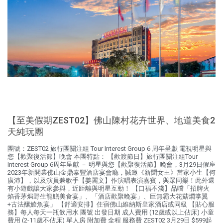
【至美假期ZEST02】佛山陳村花卉世界、地道美食2
天純玩團
團號：ZEST02 旅行團關注組 Tour Interest Group 6 周年呈獻 電視明星與
您【歡聚復活節】晚會 本團特點： 【歡渡節日】旅行團關注組Tour
Interest Group 6周年呈獻 － 明星與您【歡聚復活節】晚會，3月29日假座
2023年新開業佛山金鼎泰豐酒店宴會廳，誠邀《新聞女王》當家小生【何
廣沛】，以及演員兼歌手【姜麗文】作演唱表演嘉賓，與眾同樂！此外還
有小遊戲讓大家參與，近距離與明星互動！ 【口福不淺】品嚐「招牌火
焰香茅焗野生龍鱔美食宴」、「酒店歡聚晚宴」、巨無霸大花菇燜掌翼
+古法釀鯪魚宴」 【舒適安排】住宿佛山維納斯皇家酒店或同級 【貼心服
務】每人每天一瓶飲用水 團號 出發日期 成人費用 (12歲或以上佔床) 小童
費用 (2-11歲不佔床) 單人房 附加費 全程 服務費 ZEST02 3月29日 $599起