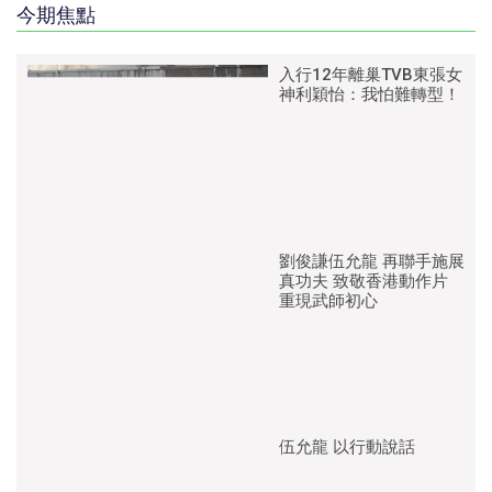
今期焦點
入行12年離巢TVB東張女
神利穎怡：我怕難轉型！
劉俊謙伍允龍 再聯手施展
真功夫 致敬香港動作片
重現武師初心
伍允龍 以行動說話