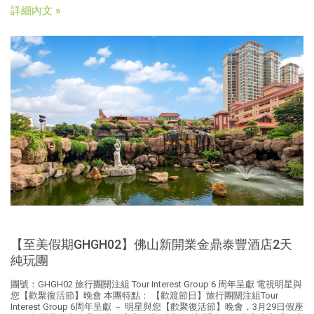
詳細內文 »
【至美假期GHGH02】佛山新開業金鼎泰豐酒店2天
純玩團
團號：GHGH02 旅行團關注組 Tour Interest Group 6 周年呈獻 電視明星與
您【歡聚復活節】晚會 本團特點： 【歡渡節日】旅行團關注組Tour
Interest Group 6周年呈獻 － 明星與您【歡聚復活節】晚會，3月29日假座