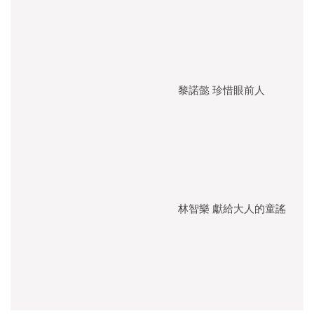
黎諾懿 珍惜眼前人
林智樂 獻給大人的童謠