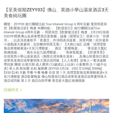
【至美假期ZEYY03】佛山、英德小華山湯泉酒店3天
美食純玩團
團號：ZEYY03 旅行團關注組 Tour Interest Group 6 周年呈獻 電視明星與
您【歡聚復活節】晚會 本團特點： 【歡渡節日】旅行團關注組Tour
Interest Group 6周年呈獻 － 明星與您【歡聚復活節】晚會，3月29日假座
2023年開業佛山金鼎泰豐酒店宴會廳，誠邀《新聞女王》當家小生「何廣
沛」，以及演員兼歌手「姜麗文」作演唱表演嘉賓，與眾同樂！此外還有
小遊戲讓大家參與，近距離與明星互動！ 【大飽口福】品嚐「清潤雪梨
無花果燉豬展湯+大良污漕雞宴」、酒店「歡聚晚宴」、「青花瓷大盤紅
燒佛跳牆」、「風生水起九龍撈雞宴」、「客家龍鳳宴」 【舒適享受】
住宿英西小華山湯泉酒店（無限次浸泡養生湯泉）、及佛山智選假日酒店
或華美達酒店或華夏明珠大酒店或同級 【人人有禮】送每人一隻清遠雞
帶回家 團號 出發日期 成人費用 (12歲或以上佔床) 小童費用 (2-11歲不佔
床) 單人房 附加費 全程 服務費 ZEYY03 3月28、29日 $1299起 $999起
$350 $240 天數 早餐 午餐 晚餐 住宿 第 1 天 清潤雪梨無花果燉豬展湯+大
良污漕雞宴 酒店歡聚晚宴 佛山智選假日酒店或華美達酒店或華夏明珠大
酒店或同級 第 2 天 酒店自助早餐 青花瓷大盤紅燒佛跳牆
詳細內文 »