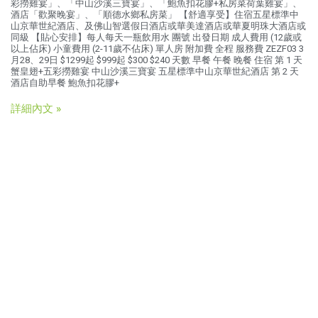
彩撈雞宴」、「中山沙溪三寶宴」、「鮑魚扣花膠+私房菜荷葉雞宴」、
酒店「歡聚晚宴」、「順德水鄉私房菜」 【舒適享受】住宿五星標準中
山京華世紀酒店、及佛山智選假日酒店或華美達酒店或華夏明珠大酒店或
同級 【貼心安排】每人每天一瓶飲用水 團號 出發日期 成人費用 (12歲或
以上佔床) 小童費用 (2-11歲不佔床) 單人房 附加費 全程 服務費 ZEZF03 3
月28、29日 $1299起 $999起 $300 $240 天數 早餐 午餐 晚餐 住宿 第 1 天
蟹皇翅+五彩撈雞宴 中山沙溪三寶宴 五星標準中山京華世紀酒店 第 2 天
酒店自助早餐 鮑魚扣花膠+
詳細內文 »