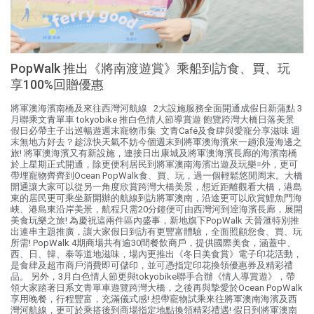
PopWalk 推出《將南渡遊賞》乘船到訪食、買、玩
享100%回贈優惠
將軍澳海濱南橋及來往西灣河航線 2大設施服務全面開通成假日新蒲點 3
月聯乘文青單車 tokyobike 推白色情人節導賞遊 飽覽跨灣大橋日落美景
假日必帶主子出巡暢遊週末寵物市集 文青Café及食肆與愛寵分享滋味 週
末無地方好去？趁涼快天氣不妨今個週末到將軍澳海濱來一趟浪漫海邊之
旅! 將軍澳海濱又有新設施，連接日出康城及將軍澳海濱長廊的海濱南橋
於上星期正式開通，除更便利居民到將軍澳南海濱出遊及玩樂=外，更可
帶埋寵物齊齊到Ocean PopWalk食、買、玩，過一個輕鬆悠閒周末。大橋
開通讓大家可以從另一角度欣賞跨灣大橋美景，想近距離觀看大橋，港島
東的居民更可乘坐新開辦的航線到訪將軍澳南，沿途更可以欣賞鯉魚門海
峽、港島東沿岸美景，航程只需20分鐘便可由西灣河到逹海濱長廊，展開
美食玩樂之旅! 為慶祝這兩件區內盛事，新地旗下PopWalk 天晉滙特別推
出連串主題推廣，讓大家假日到訪有更豐富體驗，全面照顧您食、買、玩
所需! PopWalk 4期商場共有逾30間餐飲商戶，提供國際美食，涵蓋中、
西、日、韓、泰等道地滋味，場內更推出《冬日美食賞》電子印花活動，
是食肆及超市商戶消費即可儲印，並可憑指定印花換領優惠券及精彩禮
品。 另外，3月白色情人節更與tokyobike聯手合辦《情人導賞遊》，帶
領大家踏著日系文青單車遊覽跨灣大橋，之後再與摯愛於Ocean PopWalk
享用晚餐，行程豐富，充滿儀式感! 想帶寵物試乘來往將軍澳南海濱及西
灣河航線，更可於乘搭後到商場指定地點換領精彩禮遇! 假日到將軍澳南