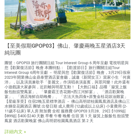
【至美假期GPOP03】佛山、肇慶兩晚五星酒店3天
純玩團
團號：GPOP03 旅行團關注組 Tour Interest Group 6 周年呈獻 電視明星與
您【歡聚復活節】晚會 本團特點： 【歡渡節日】旅行團關注組Tour
Interest Group 6周年呈獻 － 明星與您【歡聚復活節】晚會，3月29日假座
2023年開業佛山金鼎泰豐酒店宴會廳，誠邀《新聞女王》當家小生「何廣
沛」，以及演員兼歌手「姜麗文」作演唱表演嘉賓，與眾同樂！此外還有
小遊戲讓大家參與，近距離與明星互動！ 【大飽口福】品嚐「簸箕上飯
飯包餃掂雙鳳宴」、「肇慶霸王杏花雞+西江河鮮宴」、「酒店歡聚晚
宴」、「酒店海鮮自助晚餐」、「古法大魚四食+原隻金桂花豉油雞宴」
【星級享受】住宿2晚五星標準酒店 － 佛山高明碧桂園鳳凰酒店及佛山三
水獅皇花圓酒店 團號 出發日期 成人費用 (12歲或以上佔床) 小童費用 (2-
11歲不佔床) 單人房 附加費 全程 服務費 GPOP03 3月28、29日 $1099起
$899起 $400 $240 天數 早餐 午餐 晚餐 住宿 第 1 天 簸箕上飯飯包 餃掂雙
鳳宴 酒店歡聚晚宴 佛山高明碧桂園鳳凰酒店 第 2 天
詳細內文 »