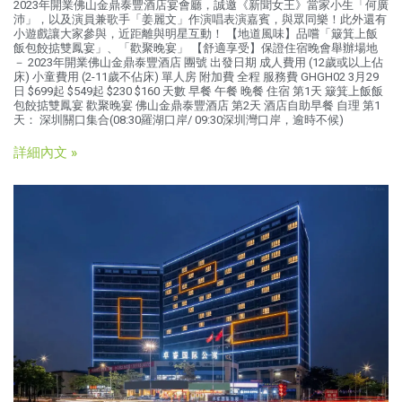
2023年開業佛山金鼎泰豐酒店宴會廳，誠邀《新聞女王》當家小生「何廣
沛」，以及演員兼歌手「姜麗文」作演唱表演嘉賓，與眾同樂！此外還有
小遊戲讓大家參與，近距離與明星互動！ 【地道風味】品嚐「簸箕上飯
飯包餃掂雙鳳宴」、「歡聚晚宴」 【舒適享受】保證住宿晚會舉辦場地
－ 2023年開業佛山金鼎泰豐酒店 團號 出發日期 成人費用 (12歲或以上佔
床) 小童費用 (2-11歲不佔床) 單人房 附加費 全程 服務費 GHGH02 3月29
日 $699起 $549起 $230 $160 天數 早餐 午餐 晚餐 住宿 第1天 簸箕上飯飯
包餃掂雙鳳宴 歡聚晚宴 佛山金鼎泰豐酒店 第2天 酒店自助早餐 自理 第1
天： 深圳關口集合(08:30羅湖口岸/ 09:30深圳灣口岸，逾時不候)
詳細內文 »