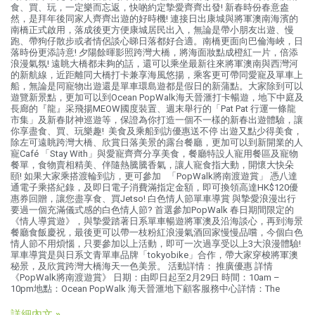
食、買、玩，一定樂而忘返，快啲約定摯愛齊齊出發! 新春時份春意盎
然，是拜年後同家人齊齊出遊的好時機! 連接日出康城與將軍澳南海濱的
南橋正式啟用，落成後更方便康城居民出入，無論是帶小朋友出遊、慢
跑、帶狗仔散步或者情侶談心睇日落都好合適。南橋更面向巴倫海峽，日
落時份更添詩意! 夕陽餘暉影照跨灣大橋，將海面妝點成橙紅一片，倍添
浪漫氣氛! 遠眺大橋都未夠的話，還可以乘坐最新往來將軍澳南與西灣河
的新航線，近距離同大橋打卡兼享海風悠揚，乘客更可帶同愛寵及單車上
船，無論是同寵物出遊還是單車環島遊都是假日的新蒲點。大家除到可以
遊覽新景點，更加可以到Ocean PopWalk海天晉滙打卡暢遊，地下中庭及
長廊的『龍』采飛揚MEOW國度裝置、週末舉行的「Pat Pat 行運一條龍
市集」及新春財神巡遊等，保證為你打造一個不一樣的新春出遊體驗，讓
你享盡食、買、玩樂趣! 美食及乘船到訪優惠送不停 出遊又點少得美食，
除左可遠眺跨灣大橋、欣賞日落美景的露台餐廳，更加可以到新開業的人
寵Café 「Stay With」與愛寵齊齊分享美食，餐廳特設人寵用餐區及寵物
餐單，食物賣相精美、伴隨熱騰騰香氣，讓人寵食指大動，開懷大快朵
頤! 如果大家乘搭渡輪到訪，更可參加 「PopWalk將南渡遊賞」 憑八達
通電子乘搭紀錄，及即日電子消費滿指定金額，即可換領高達HK$120優
惠券回贈，讓您盡享食、買Jetso! 白色情人節單車導賞 與摯愛浪漫出行
要過一個充滿儀式感的白色情人節? 首選參加PopWalk 春日期間限定的
《情人導賞遊》，與摯愛踏著日系單車暢遊將軍澳及沿海談心，再到海景
餐廳食飯慶祝，最後更可以帶一枝粉紅浪漫氣酒回家慢慢品嚐，今個白色
情人節不用煩惱，只要參加以上活動，即可一次過享受以上3大浪漫體驗!
單車導賞是與日系文青單車品牌「tokyobike」合作，帶大家穿梭將軍澳
秘景，及欣賞跨灣大橋海天一色美景。 活動詳情： 推廣優惠 詳情
《PopWalk將南渡遊賞》 日期：由即日起至2月29日 時間：10am –
10pm地點：Ocean PopWalk 海天晉滙地下顧客服務中心詳情：The
詳細內文 »