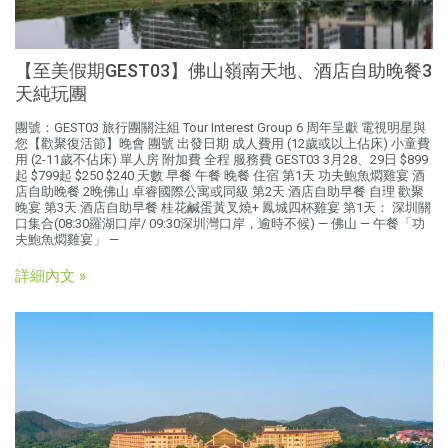
【至美假期GEST03】佛山嶺南天地、酒店自助晚餐3
天純玩團
團號：GEST03 旅行團關注組 Tour Interest Group 6 周年呈獻 電視明星與
您【歡聚復活節】晚會 團號 出發日期 成人費用 (12歲或以上佔床) 小童費
用 (2-11歲不佔床) 單人房 附加費 全程 服務費 GEST03 3月28、29日 $899
起 $799起 $250 $240 天數 早餐 午餐 晚餐 住宿 第1天 功夫鮑魚燜雞宴 酒
店自助晚餐 2晚佛山 卓睿國際公寓或同級 第2天 酒店自助早餐 自理 歡聚
晚宴 第3天 酒店自助早餐 桂花鹹蛋黃叉燒+ 鳳城四杯雞宴 第1天： 深圳關
口集合(08:30羅湖口岸/ 09:30深圳灣口岸，逾時不候) — 佛山 — 午餐「功
夫鮑魚燜雞宴」 —
詳細內文 »