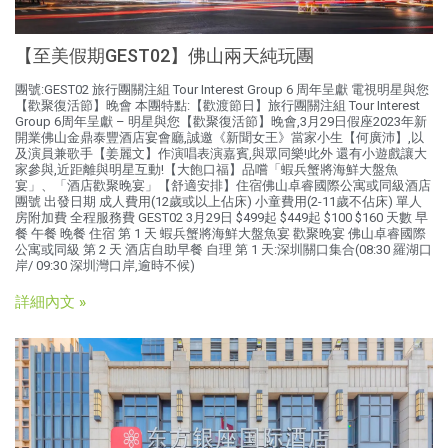
【至美假期GEST02】佛山兩天純玩團
團號:GEST02 旅行團關注組 Tour Interest Group 6 周年呈獻 電視明星與您
【歡聚復活節】晚會 本團特點:【歡渡節日】旅行團關注組 Tour Interest
Group 6周年呈獻 – 明星與您【歡聚復活節】晚會,3月29日假座2023年新
開業佛山金鼎泰豐酒店宴會廳,誠邀《新聞女王》當家小生【何廣沛】,以
及演員兼歌手【姜麗文】作演唱表演嘉賓,與眾同樂!此外 還有小遊戲讓大
家參與,近距離與明星互動!【大飽口福】品嚐「蝦兵蟹將海鮮大盤魚
宴」、「酒店歡聚晚宴」【舒適安排】住宿佛山卓睿國際公寓或同級酒店
團號 出發日期 成人費用(12歲或以上佔床) 小童費用(2-11歲不佔床) 單人
房附加費 全程服務費 GEST02 3月29日 $499起 $449起 $100 $160 天數 早
餐 午餐 晚餐 住宿 第 1 天 蝦兵蟹將海鮮大盤魚宴 歡聚晚宴 佛山卓睿國際
公寓或同級 第 2 天 酒店自助早餐 自理 第 1 天:深圳關口集合(08:30 羅湖口
岸/ 09:30 深圳灣口岸,逾時不候)
詳細內文 »