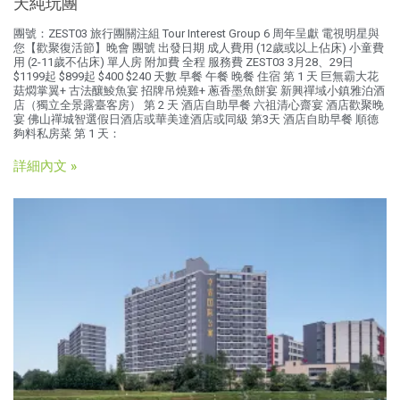
天純玩團
團號：ZEST03 旅行團關注組 Tour Interest Group 6 周年呈獻 電視明星與
您【歡聚復活節】晚會 團號 出發日期 成人費用 (12歲或以上佔床) 小童費
用 (2-11歲不佔床) 單人房 附加費 全程 服務費 ZEST03 3月28、29日
$1199起 $899起 $400 $240 天數 早餐 午餐 晚餐 住宿 第 1 天 巨無霸大花
菇燜掌翼+ 古法釀鯪魚宴 招牌吊燒雞+ 蔥香墨魚餅宴 新興禪域小鎮雅泊酒
店（獨立全景露臺客房） 第 2 天 酒店自助早餐 六祖清心齋宴 酒店歡聚晚
宴 佛山禪城智選假日酒店或華美達酒店或同級 第3天 酒店自助早餐 順德
夠料私房菜 第 1 天：
詳細內文 »