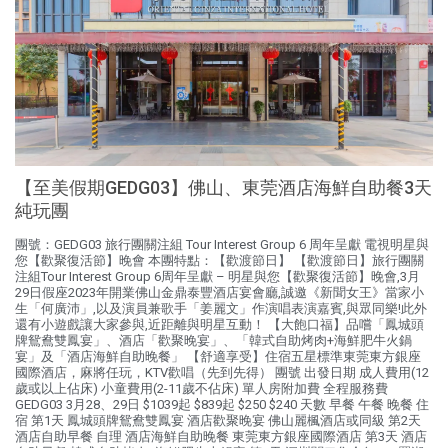
【至美假期GEDG03】佛⼭、東莞酒店海鮮⾃助餐3天
純玩團
團號：GEDG03 旅行團關注組 Tour Interest Group 6 周年呈獻 電視明星與
您【歡聚復活節】晚會 本團特點：【歡渡節日】 【歡渡節日】旅行團關
注組Tour Interest Group 6周年呈獻 – 明星與您【歡聚復活節】晚會,3月
29日假座2023年開業佛山金鼎泰豐酒店宴會廳,誠邀《新聞女王》當家小
生「何廣沛」,以及演員兼歌手「姜麗文」作演唱表演嘉賓,與眾同樂!此外
還有小遊戲讓大家參與,近距離與明星互動！ 【大飽口福】品嚐「鳳城頭
牌鴛鴦雙鳳宴」、酒店「歡聚晚宴」、「韓式自助烤肉+海鮮肥牛火鍋
宴」及「酒店海鮮自助晚餐」 【舒適享受】住宿五星標準東莞東方銀座
國際酒店，麻將任玩，KTV歡唱（先到先得） 團號 出發日期 成人費用(12
歲或以上佔床) 小童費用(2-11歲不佔床) 單人房附加費 全程服務費
GEDG03 3月28、29日 $1039起 $839起 $250 $240 天數 早餐 午餐 晚餐 住
宿 第1天 鳳城頭牌鴛鴦雙鳳宴 酒店歡聚晚宴 佛山麗楓酒店或同級 第2天
酒店自助早餐 自理 酒店海鮮自助晚餐 東莞東方銀座國際酒店 第3天 酒店