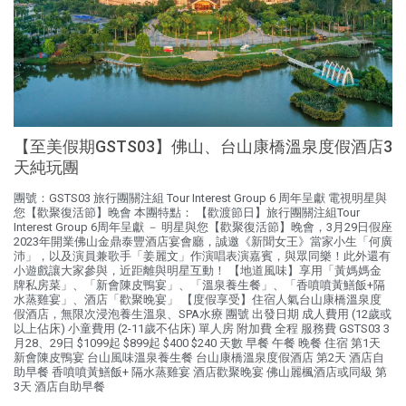
【至美假期GSTS03】佛山、台山康橋溫泉度假酒店3
天純玩團
團號：GSTS03 旅行團關注組 Tour Interest Group 6 周年呈獻 電視明星與
您【歡聚復活節】晚會 本團特點： 【歡渡節日】旅行團關注組Tour
Interest Group 6周年呈獻 － 明星與您【歡聚復活節】晚會，3月29日假座
2023年開業佛山金鼎泰豐酒店宴會廳，誠邀《新聞女王》當家小生「何廣
沛」，以及演員兼歌手「姜麗文」作演唱表演嘉賓，與眾同樂！此外還有
小遊戲讓大家參與，近距離與明星互動！ 【地道風味】享用「黃媽媽金
牌私房菜」、「新會陳皮鴨宴」、「溫泉養生餐」、「香噴噴黃鱔飯+隔
水蒸雞宴」、酒店「歡聚晚宴」 【度假享受】住宿人氣台山康橋溫泉度
假酒店，無限次浸泡養生溫泉、SPA水療 團號 出發日期 成人費用 (12歲或
以上佔床) 小童費用 (2-11歲不佔床) 單人房 附加費 全程 服務費 GSTS03 3
月28、29日 $1099起 $899起 $400 $240 天數 早餐 午餐 晚餐 住宿 第1天
新會陳皮鴨宴 台山風味溫泉養生餐 台山康橋溫泉度假酒店 第2天 酒店自
助早餐 香噴噴黃鱔飯+ 隔水蒸雞宴 酒店歡聚晚宴 佛山麗楓酒店或同級 第
3天 酒店自助早餐