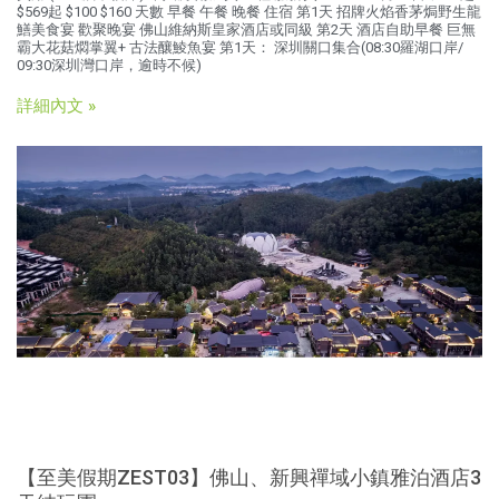
$569起 $100 $160 天數 早餐 午餐 晚餐 住宿 第1天 招牌火焰香茅焗野生龍
鱔美食宴 歡聚晚宴 佛山維納斯皇家酒店或同級 第2天 酒店自助早餐 巨無
霸大花菇燜掌翼+ 古法釀鯪魚宴 第1天： 深圳關口集合(08:30羅湖口岸/
09:30深圳灣口岸，逾時不候)
詳細內文 »
【至美假期ZEST03】佛山、新興禪域小鎮雅泊酒店3