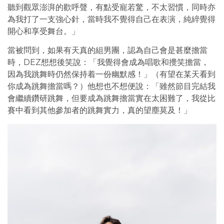
聽到觀眾澎湃的歡呼聲，有點受寵若驚，不太習慣，同時亦
為我打了一支強心針，當時我不覺得自己在表演，純綷覺得
開心和享受舞台。」
當被問到，如果有天真的組男團，認為自己會是甚麼擔當
時，DEZ想想後笑說：「我覺得會成為唱歌和攪笑擔當，
因為我跳舞時仍然保持着一份幽默感！」（有望在某天看到
你成為跳舞擔當嗎？）他想也不想便說：「雖然節目完結我
會繼續鑽研跳舞，但要成為跳舞擔當實在太困難了，我從比
賽中看到其他參加者的跳舞實力，真的望塵莫及！」