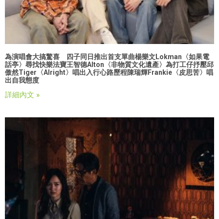
為演唱會大搞驚喜 四子同日推出首支單曲
楊樂文Lokman〈如果電
話亭〉尋找快樂法寶
王智德Alton〈非物質文化遺產〉為打工仔抒壓
邱
傲然Tiger〈Alright〉唱出入行心路歷程
陳瑞輝Frankie〈皮思苦〉唱
出自我態度
詳細內文 »