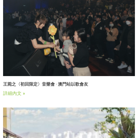
王菀之〈初回限定〉音樂會 · 澳門站以歌會友
詳細內文 »