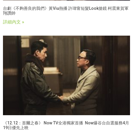
台劇《不夠善良的我們》黃Viu熱播 許瑋甯短髮look搶鏡 柯震東賀軍
翔讚帥
詳細內文 »
《12.12：首爾之春》 Now TV全港獨家首播 Now爆谷台自選服務4月
19日優先上映