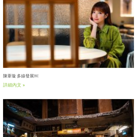
陳葦璇 多線發展￼
詳細內文 »