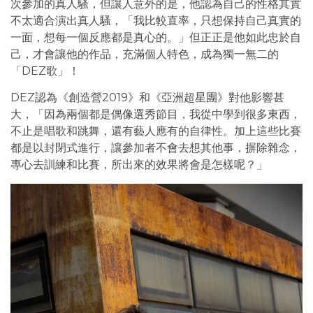
次參加的真人騷，但讓人意外的是，他認為自己的性格其實
不太適合演出真人騷，「我比較直率，只想保持自己真實的
一面，想每一個反應都是真心的。」但正正是他如此忠於自
己，才會讓他的作品，充滿個人特色，成為獨一無二的
「DEZ歌」！
DEZ認為《創造營2019》和《亞洲超星團》對他影響甚
大，「因為兩個都是偶像選秀節目，我從中學到很多東西，
不止是唱歌和跳舞，還有藝人應有的自律性。加上這些比賽
都是以封閉式進行，讓參加者不會去想其他事，摒除雜念，
專心去訓練和比賽，所出來的效果將會是怎樣呢？」