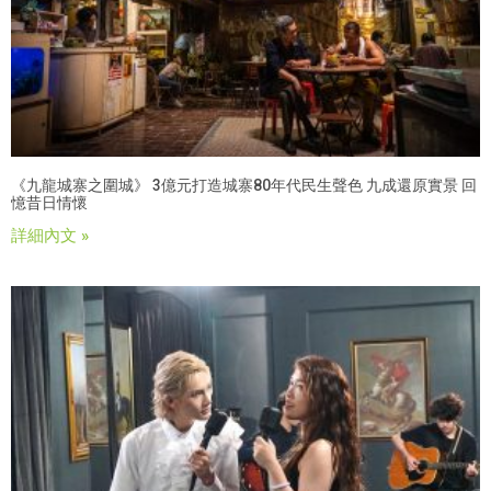
《九龍城寨之圍城》 3億元打造城寨80年代民生聲色 九成還原實景 回
憶昔日情懷
詳細內文 »