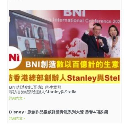
BNI創造數以百億計的生意額
專訪香港總部創辦人Stanley與Stella
詳細內文 »
Disney+
原創作品揚威韓國青龍系列大獎 勇奪
4
項殊榮
詳細內文 »