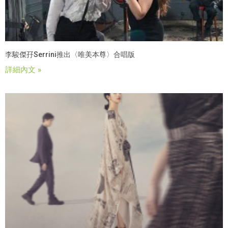
李駿傑孖Serrini推出〈唯美本尊〉合唱版
詳細內文 »