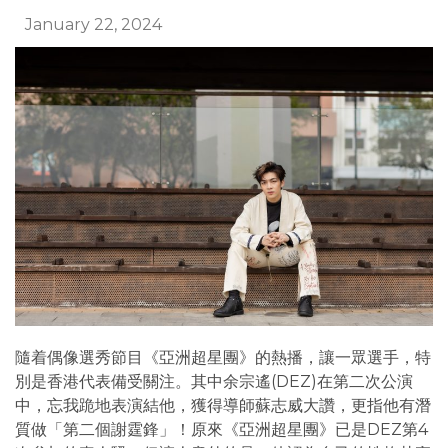
January 22, 2024
隨着偶像選秀節目《亞洲超星團》的熱播，讓一眾選手，特
別是香港代表備受關注。其中余宗遙(DEZ)在第二次公演
中，忘我跪地表演結他，獲得導師蘇志威大讚，更指他有潛
質做「第二個謝霆鋒」！原來《亞洲超星團》已是DEZ第4