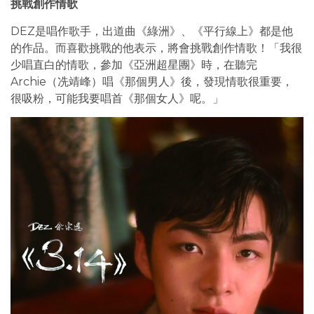
挑戰創作情歌
DEZ是唱作歌手，出道曲《綠洲》、《平行線上》都是他
的作品。而喜歡挑戰的他表示，將會挑戰創作情歌！「我很
少唱直白的情歌，參加《亞洲超星團》時，在聽完
Archie（冼靖峰）唱《那個男人》後，發現情歌很重要，
很吸粉，可能我要唱首《那個女人》呢。」