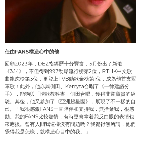
任由FANS構造心中的他
回顧2023年，DEZ指經歷十分豐富，3月份出了新歌
《3.14》，不但得到997勁爆流行榜第2位，RTHK中文歌
曲龍虎榜第3位，更登上TVB勁歌金榜第1位，成為他首支冠
軍歌！此外，他亦與側田、Kerryta合唱了《一律建議分
手》，能夠與「情歌教科書」側田合唱，獲得非常寶貴的經
驗。其後，他又參加了《亞洲超星團》，展現了不一樣的自
己。「我很感激FANS一直陪伴和支持我，無捨棄我，很感
動。我的FANS比較熱情，有時更會拿着我反白眼的表情包
來應援。曾有人問我這樣沒有問題嗎？我覺得無所謂，他們
覺得我是怎樣，就構造心目中的我。」