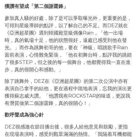
獲讚有望成「第二個謝霆鋒」
參加真人騷的好處，除了是可以爭取曝光外，更重要的是，
可得到星級導師的點評，以了解自己的不足。而DEZ就在
《亞洲超星團》遇到韓國殿堂級偶像Rain，「他一出場
時，真的氣場十足，他的狀態很好，遠處已感受到他在發
光。」而作為跳舞初哥的他，要在「神級」唱跳歌手Rain
面前表演，心情難免緊張，「他在初舞台時，點評我的跳錯
了很多STEP，但之後的每一個舞台，他都覺得我一直在進
步，真的很開心和感動。」
除了跳舞外，DEZ在《亞洲超星團》的第二次公演中亦有
表演自己拿手的結他，更在過程中跪地表演，忘我的演出更
獲得蘇志威大讚。「他讚我有ROCKSTAR的味道，更說我
有潛質做第二個謝霆鋒，真的很開心！」
歡呼聲成為強心針
DEZ很感激在節目播出後，很多人給他意見和鼓勵，更指
在現場表演時，感受到觀眾滿滿的熱情。「我隔着耳機都能