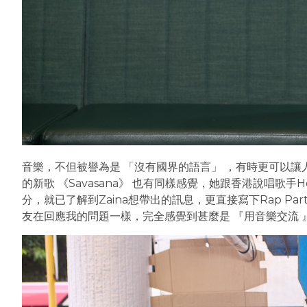
音樂，不但被譽為是 「沒有國界的語言」 ，有時更可以讓人
的新歌 《Savasana》 也有同樣感覺，她跟香港說唱歌
分，就已了解到Zaina想帶出的訊息，更直接寫下Rap P
友在回應我的問題一樣，完全感覺到甚麼是 『用音樂交流 