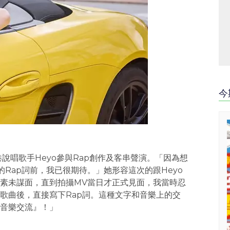
今
香港說唱歌手Heyo參與Rap創作及客串聲演。「因為想
Rap詞前，我已很期待。」她形容這次的跟Heyo
素未謀面，直到拍攝MV當日才正式見面，我當時忍
歌曲後，直接寫下Rap詞。這種文字和音樂上的交
音樂交流』！」