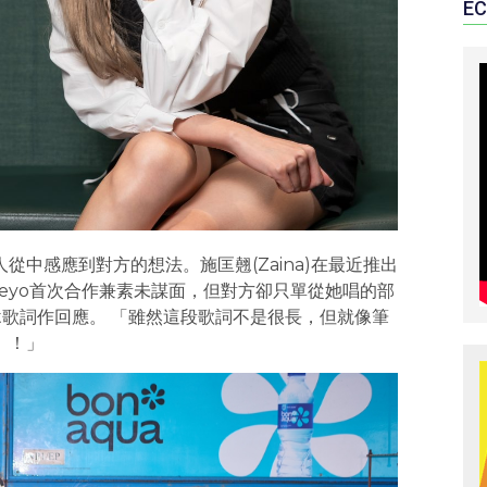
EC
從中感應到對方的想法。施匡翹(Zaina)在最近推出
手Heyo首次合作兼素未謀面，但對方卻只單從她唱的部
art歌詞作回應。 「雖然這段歌詞不是很長，但就像筆
』！」