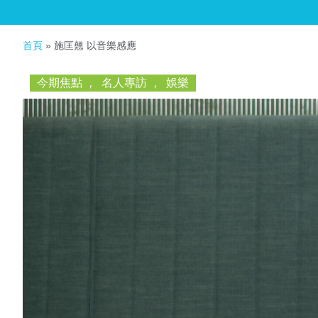
首頁
»
施匡翹 以音樂感應
今期焦點
,
名人專訪
,
娛樂