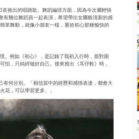
aina第3首推出的唱跳歌。舞蹈編排方面，因為今次屬輕快
次會有幾位舞蹈員一起表演，希望帶出女團般清新的感
簡單舞動，就像小朋友一樣，重拾初心那種愉快的
的心境。例如《初心》，是記錄了我初入行時，面對困
可怕，只純綷做好自己。後來推出《耳仔軟》時，
自己有何分別。「相信當中的經歷和感情表達，都會大
火花，可以學習更多。」