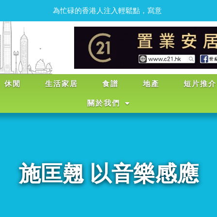
搜
羅
各
區
最
好
食
最
好
玩
的
地
區
點
的
生
活
動
力
報
情
意
休閒
生活家居
食譜
地產
短片推介
關於我們
施匡翹 以音樂感應