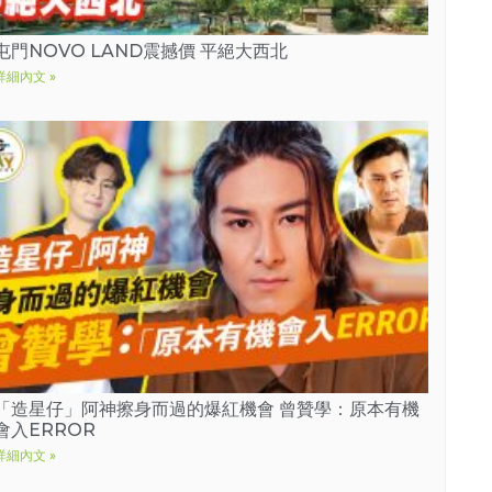
屯門NOVO LAND震撼價 平絕大西北
詳細內文 »
「造星仔」阿神擦身而過的爆紅機會 曾贊學：原本有機
會入ERROR
詳細內文 »