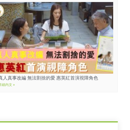
真人真事改編 無法割捨的愛 惠英紅首演視障角色
詳細內文 »