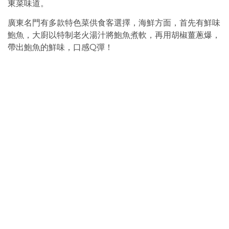
東菜味道。
廣東名門有多款特色菜供食客選擇，海鮮方面，首先有鮮味
鮑魚，大廚以特制老火湯汁將鮑魚煮軟，再用胡椒薑蔥爆，
帶出鮑魚的鮮味，口感Q彈！