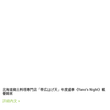
北海道鄉土料理專門店「帯広
はげ
天」年度盛事《
Yano’s Night
》載
譽歸來
詳細內文 »