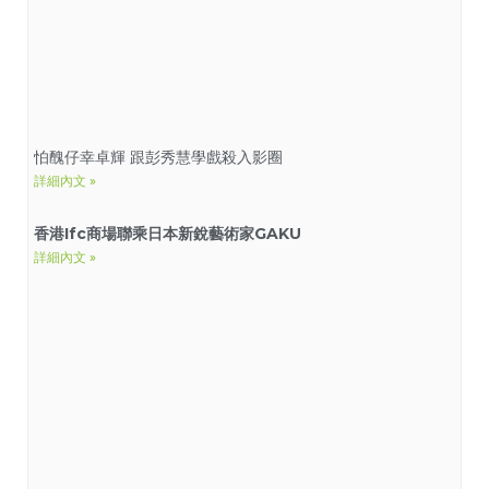
怕醜仔幸卓輝 跟彭秀慧學戲殺入影圈
詳細內文 »
香港
Ifc
商場聯乘日本新銳藝術家
GAKU
詳細內文 »