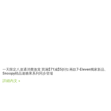
一天限定八達通消費激賞 買滿$71減$5折扣 兩款7-Eleven獨家新品、
Snoopy精品連糖果系列同步登場
詳細內文 »