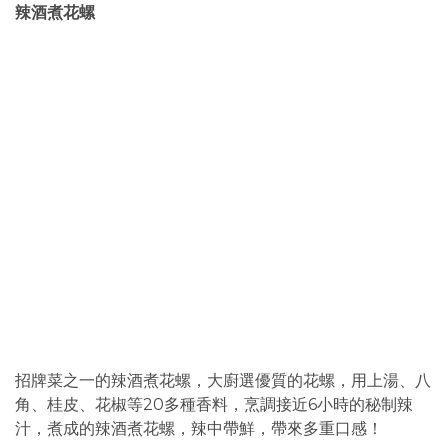
辣酒煮花螺
招牌菜之一的辣酒煮花螺，大廚選優質的花螺，用上湯、八
角、桂皮、花椒等20多種香料，烹調接近6小時的秘制辣
汁，煮成的辣酒煮花螺，辣中帶鮮，帶來多重口感！