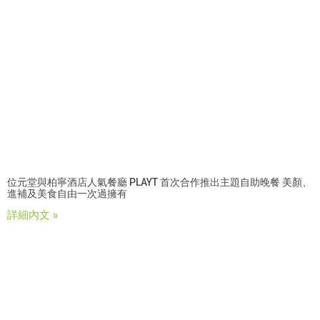
位元堂與柏寧酒店人氣餐廳 PLAYT 首次合作推出主題自助晚餐 美顏、
進補及美食自由一次過擁有
詳細內文 »