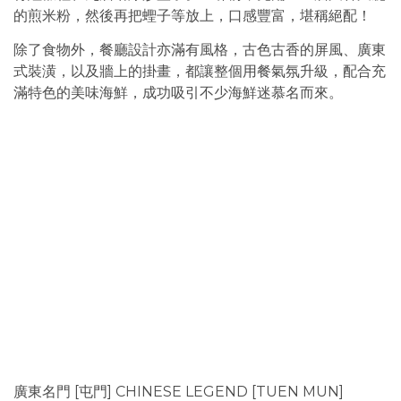
的煎米粉，然後再把蟶子等放上，口感豐富，堪稱絕配！
除了食物外，餐廳設計亦滿有風格，古色古香的屏風、廣東
式裝潢，以及牆上的掛畫，都讓整個用餐氣氛升級，配合充
滿特色的美味海鮮，成功吸引不少海鮮迷慕名而來。
廣東名門 [屯門] CHINESE LEGEND [TUEN MUN]