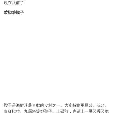
現在眼前了！
豉椒炒蟶子
蟶子是海鮮迷最喜歡的食材之一。大廚特意用豆豉、蒜頭、
青紅椒粒、九層塔爆炒聖子。上碟前，先鋪上一層又香又脆