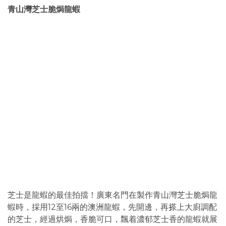
青山灣芝士脆焗龍蝦
芝士是龍蝦的最佳拍擋！廣東名門在製作青山灣芝士脆焗龍
蝦時，採用12至16兩的澳洲龍蝦，先開邊，再搽上大廚調配
的芝士，經過烘焗，香脆可口，飄着濃郁芝士香的龍蝦就展