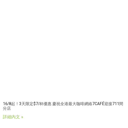
16/8起！3天限定$7/杯優惠 慶祝全港最大咖啡網絡7CAFÉ迎接711間
分店
詳細內文 »