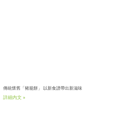
傳統懷舊「豬籠餅」 以新食譜帶出新滋味
詳細內文 »