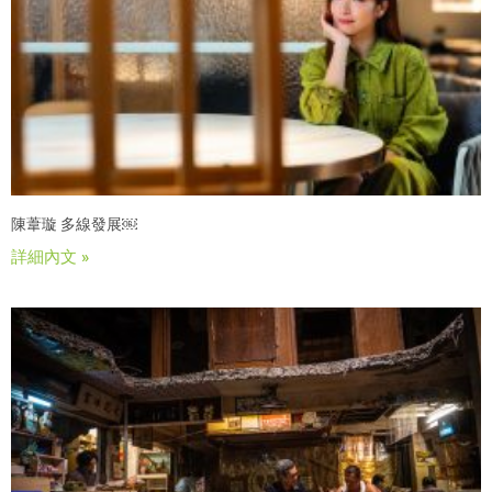
陳葦璇 多線發展￼
詳細內文 »