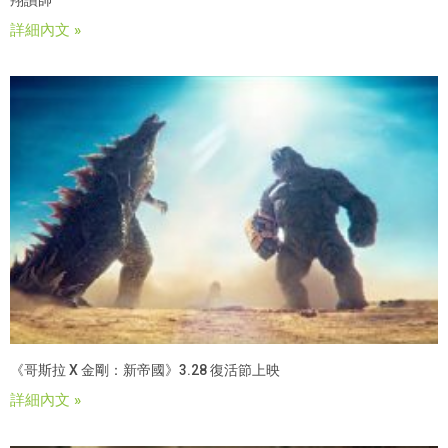
翔讚帥
詳細內文 »
《哥斯拉 X 金剛：新帝國》3.28 復活節上映
詳細內文 »