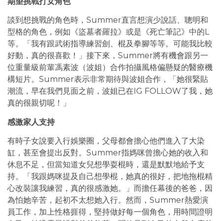
期望挑戰打女角色
談到想挑戰的角色時，Summer直言想演少說話、聰明和
型格的角色，例如《盜墓者羅拉》或是《死亡筆記》中的L
等。「我有跟武術指導練習劍、棍及拳腳等等。可能我比較
好動，真的很喜歡！」接下來，Summer將有機會跟另一
位重量級前輩馮素波（波姐）合作拍攝風格偏懸疑的醫療機
構短片。Summer表示非常期待與波姐合作，「她很緊貼
潮流，早在我們見面之前，波姐已在IG FOLLOW了我，她
真的很親切呢！」
感激家人支持
有時子女說要入行娛樂圈，父母都會擔心他們進入了大染
缸，甚至會提出反對。Summer指媽咪曾擔心她的收入和
休息不足，但當知道女兒想學耍棍時，還是默默地給予支
持。「我跟媽咪提及自己想學棍，她真的很好，把地拖棍精
心改裝讓我練習，真的很感激她。」而擔任幕後的爸爸，因
為怕她辛苦，起初不太想她入行。然而，Summer熱愛演
員工作，加上性格捱得，堅持做好每一個角色，用時間證明