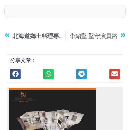
北海道鄉土料理專門店「帯広
李紹堅 堅守演員路
はげ
天」年度盛
分享文章：