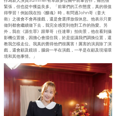
作為新人演員Summer有幸跟多位圈中前輩合作，雖然很
緊張，但也從中獲益良多。「前輩們的工作態度，真的很值
得學習！例如我在拍《釀魂》時，有問過John哥（姜大
衛）之後會不會再接戲，還是會選擇放假休息。他表示只要
做到都會繼續做下去，我完全感受到他對工作的熱愛。另
外，我在《源生罪》跟華哥（任達華）拍街景，他在看到攝
影機位置後，因擔心會擋住我，於是提議我們調換位置，還
教我怎樣走位。我真的覺得他們很厲害！厲害的演員除了演
戲，還會顧及鏡頭，腦袋一半在演戲，一半是在顧及現場環
境和其他事情。」