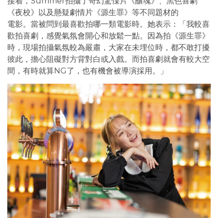
接着，Summer拍攝了奇幻驚慄片《釀魂》、黑色喜劇
《夜校》以及懸疑劇情片《源生罪》等不同題材的
電影。當被問到最喜歡拍哪一類電影時。她表示：「我較喜
歡拍喜劇，感覺氣氛會開心和放鬆一點。因為拍《源生罪》
時，現場拍攝氣氛較為嚴肅，大家在未埋位時，都不敢打擾
彼此，擔心阻礙對方背對白或入戲。而拍喜劇就會有較大空
間，有時就算NG了，也有機會被導演採用。」