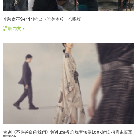
李駿傑孖Serrini推出〈唯美本尊〉合唱版
詳細內文 »
台劇《不夠善良的我們》黃Viu熱播 許瑋甯短髮look搶鏡 柯震東賀軍