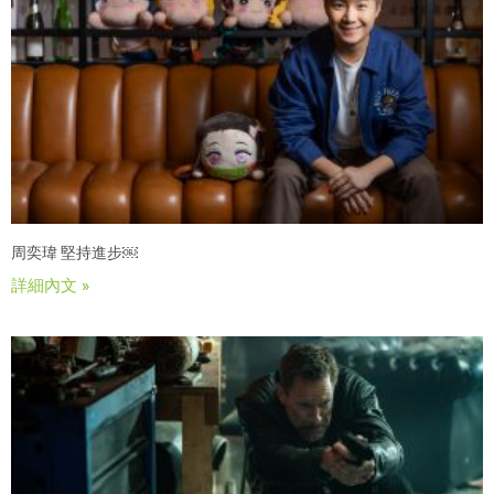
周奕瑋 堅持進步￼
詳細內文 »