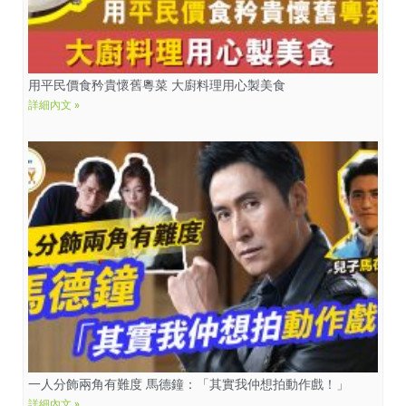
用平民價食矜貴懷舊粵菜 大廚料理用心製美食
詳細內文 »
一人分飾兩角有難度 馬德鐘：「其實我仲想拍動作戲！」
詳細內文 »