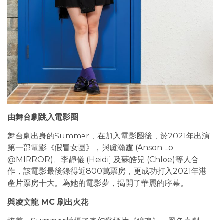
由舞台劇跳入電影圈
舞台劇出身的Summer，在加入電影圈後，於2021年出演
第一部電影《假冒女團》，與盧瀚霆 (Anson Lo
@MIRROR)、李靜儀 (Heidi) 及蘇皓兒 (Chloe)等人合
作，該電影最後錄得近800萬票房，更成功打入2021年港
產片票房十大。為她的電影夢，揭開了華麗的序幕。
與凌文龍 MC 刷出火花