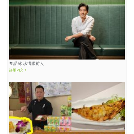
黎諾懿 珍惜眼前人
詳細內文 »