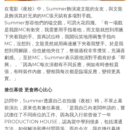
在電影《夜校》中，Summer飾演凌文龍的女友，與文龍
及飾演其好兄弟的MC張天賦有多場對手戲。
Summer形容他們的嗌交戲，可謂火花四濺。「有一場戲
是我跟MC有衝突，我需要用手指着他，而文龍就想到用腋
下夾着我的手。當再試位時，我開玩笑地用兩隻手指向
MC，沒想到，文龍竟然就用兩邊腋下夾着我雙手。於是我
想到用腳踢，但也被他夾住了，整個過程非常攪笑，充滿喜
劇感。」至於MC，Summer表示跟他演對手戲有好多「即
興」，「因為MC每次演都有不同反應，例如有時會較囂
張，有時裝作內斂，變相我每次都是臨場反應，變得更真
實。」
兼任幕後 更會將心比心
訪問中，Summer透露自己在拍攝《夜校》時，不單止幕
前演出，原來也有兼任幕後。「是我自己向老闆申請的，嘗
試擔任了不同崗位的工作。因為我入行前曾做了一年
PRODUCTION HOUSE，認為當中學到很多，包括溝通
方法，如何解決和應付問題等。而在今次，我在擔任幕後