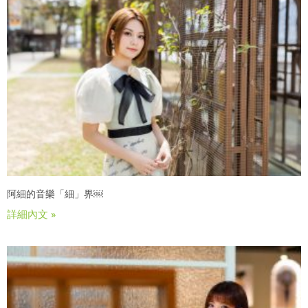
阿細的音樂「細」界￼
詳細內文 »