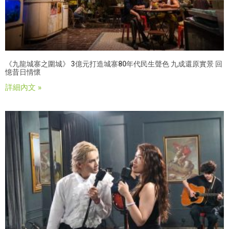
《九龍城寨之圍城》 3億元打造城寨80年代民生聲色 九成還原實景 回
憶昔日情懷
詳細內文 »