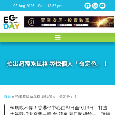
08 Aug 2026 - Sat - 13:52 pm
拍出超韓系風格 尋找個人「命定色」！
首頁
»
拍出超韓系風格 尋找個人「命定色」！
韓風吹不停！香港仔中心由即日至9月3日，打造
大最韓打卡空間﹁韓 食‧韓色 夏日照相館﹂，玩轉