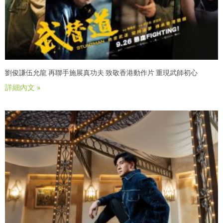
劉俊謙伍允龍 再聯手施展真功夫 致敬香港動作片 重現武師初心
詳細內文 »