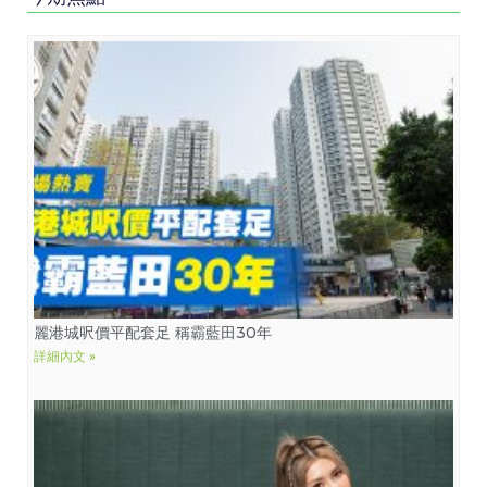
麗港城呎價平配套足 稱霸藍田30年
詳細內文 »