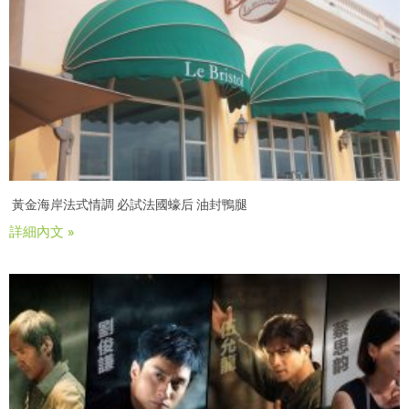
黃金海岸法式情調 必試法國蠔后 油封鴨腿
詳細內文 »