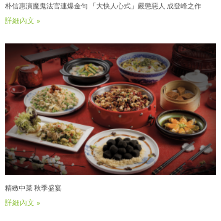
朴信惠演魔鬼法官連爆金句 「大快人心式」嚴懲惡人 成登峰之作
詳細內文 »
精緻中菜 秋季盛宴
詳細內文 »