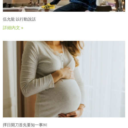
伍允龍 以行動說話
詳細內文 »
擇日開刀首先要知一事￼