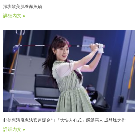
深圳歎美肌養顏魚鍋
詳細內文 »
朴信惠演魔鬼法官連爆金句 「大快人心式」嚴懲惡人 成登峰之作
詳細內文 »