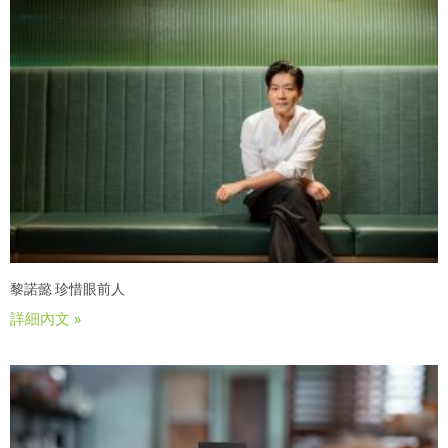
黎諾懿 珍惜眼前人
詳細內文 »