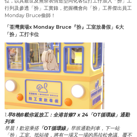
位，以其厭世及無奈表情造型同化各位打工仔加入「扮」工
行列及參透「扮」工實錄，把握機會向「扮」工界傑出員工
Monday Bruce偷師！
「荃灣廣場x Monday Bruce『扮』工室放暑假」6大
「扮」工打卡位
1.
早8晚8載你返放工：全港首條7 x 24「OT循環線」通勤
列車
早晨！歡迎乘搭
「OT循環線」
早班通勤列車，下一站
「扮」工室。抵站後，將有一場又一場的馬拉松會議、覆不