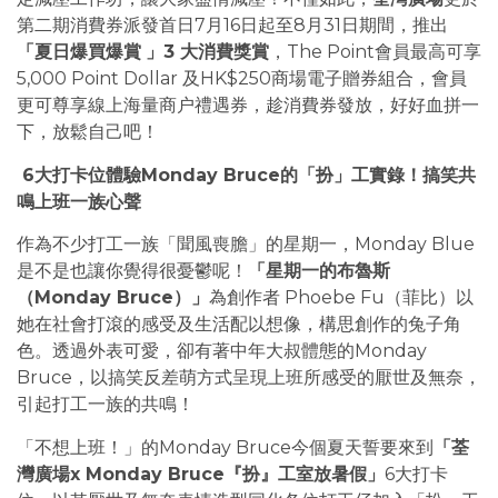
第二期消費券派發首日7月16日起至8月31日期間，推出
「夏日爆買爆賞
」3 大消費獎賞
，The Point會員最高可享
5,000 Point Dollar 及HK$250商場電子贈券組合，會員
更可尊享線上海量商户禮遇券，趁消費券發放，好好血拼一
下，放鬆自己吧！
6大打卡位體驗Monday Bruce的「扮」工實錄！搞笑共
鳴上班一族心聲
作為不少打工一族「聞風喪膽」的星期一，Monday Blue
是不是也讓你覺得很憂鬱呢！
「星期一的布魯斯
（Monday Bruce）」
為創作者 Phoebe Fu（菲比）以
她在社會打滾的感受及生活配以想像，構思創作的兔子角
色。透過外表可愛，卻有著中年大叔體態的Monday
Bruce，以搞笑反差萌方式呈現上班所感受的厭世及無奈，
引起打工一族的共鳴！
「不想上班！」的Monday Bruce今個夏天誓要來到
「荃
灣廣場x Monday Bruce『扮』工室放暑假」
6大打卡