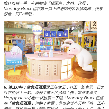
瘋狂血拼一番，有助解決「腦閉塞」之愁。你看，
Monday Bruce也在歎一口上班必喝的呱呱牌咖啡，快來
跟他一同Chill吧！
6. 晚上8時：放負居酒屋
返工等放工，打工一族表示一日之
計在於收工一刻。經歷了整天的勞碌工作，當然要享受
Happy Hour小酌一杯慰勞一下啦！Monday Bruce已經
在
「放負居酒屋」
預約了位置，與你盡訴今天的「扮」工心
酸事。麻煩要一杯「幾點有得酒」及一個「份人工包」啊！