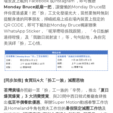
場景及上載到 Facebook 或Instagram ，即可獲贈
Monday Bruce紙扇一把
，讓慵懶的Monday Bruce陪
伴你度過盛夏！把「扮」工文化發揚光大，當然要無時無刻
提醒身邊的同事朋友，掃瞄紙扇上或在場內裝置上指定的
QR CODE，即可下載8款Monday Bruce獨家聯乘
WhatsApp Sticker，「呢單嘢唔係我跟開」、「今日點解
過得咁慢」 及「我聽日就射波！」等，句句貼地，為你完
美演繹「扮」工心情。
[同步加推] 食買玩4大「扮工一族」減壓恩物
荃灣廣場
亦照顧一眾「扮」工一族的「辛勞」，推出
「夏日
爆買爆賞
」3 大消費獎賞
、與20間中西日韓式餐廳食肆推
出
低至半價餐飲優惠
、舉辦Super Motion動感拳撃工作坊
及Homeland牛角包窩夫工作坊的
暑假限定減壓工作坊
及