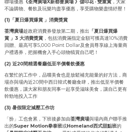
聯場優惠
《荃灣廣場X新都會廣場
》儲印花
‧
雙重賞
，大家
不論購物、餐飲及玩樂均盡享優惠，享受購物樂盡情紓壓！
(1)「夏日爆買爆賞
」消費獎賞
荃灣廣場
趁政府消費券發放第二期，推出
「夏日爆買爆
賞
」3 大消費獎賞
，包括消費滿指定金額可獲高達10%消費
回贈、最高可享5,000 Point Dollar及會員尊享線上海量商
户禮遇券，把握機會入手心頭物犒賞自己吧！
(2) 近20間精選餐廳低至半價餐飲優惠
在繁忙的工作中，品嚐美食也是放鬆補充能量的好方法，商
場亦與場內近20間中西日韓式餐廳食肆，推出低至半價餐
飲優惠，讓大家和朋友同事一起享受滋味美食，讓自己更有
幹勁地投入工作
(3)
暑假限定減壓工作坊
「扮」工也會累，下班後參加由
荃灣廣場
與場內商户聯手推
出的
Super Motion拳泰班
或
Homeland西式甜點班
的