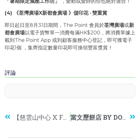
「暑期限定減壓工作坊」
，愛動或愛靜的你也絕對適合！
(4) 《荃灣廣場X新都會廣場
》儲印花
‧
雙重賞
即日起日至8月31日期間，The Point 會員於
荃灣廣場
或
新
都會廣場
以電子貨幣單一消費每滿HK$200，將消費單據上
載到The Point App 或到顧客服務中心登記，即可獲電子
印花1個 ，集齊指定數量印花即可換領豐富獎賞！
評論
【慈雲山中心 X Fueki DIY 快楽製造所】製作個人化專屬Fueki￼
當文歷餅店 BY DOMINIQUE ANSEL 熱賣「經典童年回憶」系列