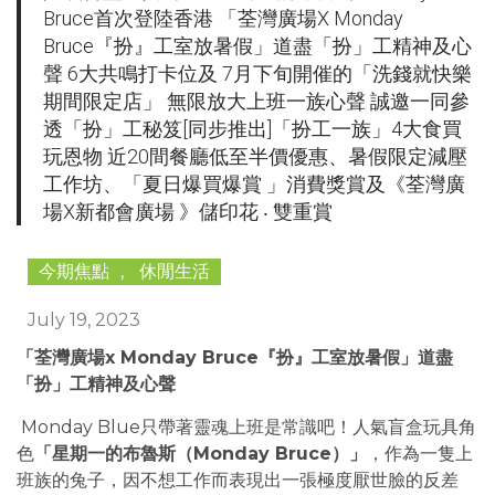
Bruce首次登陸香港 「荃灣廣場x Monday
Bruce『扮』工室放暑假」道盡「扮」工精神及心
聲 6大共鳴打卡位及 7月下旬開催的「洗錢就快樂
期間限定店」 無限放大上班一族心聲 誠邀一同參
透「扮」工秘笈[同步推出]「扮工一族」4大食買
玩恩物 近20間餐廳低至半價優惠、暑假限定減壓
工作坊、「夏日爆買爆賞 」消費獎賞及《荃灣廣
場X新都會廣場 》儲印花 ‧ 雙重賞
今期焦點
,
休閒生活
July 19, 2023
「荃灣廣場x Monday Bruce『扮』工室放暑假」道盡
「扮」工精神及心聲
Monday Blue只帶著靈魂上班是常識吧！人氣盲盒玩具角
色
「星期一的布魯斯（Monday Bruce）」
，作為一隻上
班族的兔子，因不想工作而表現出一張極度厭世臉的反差