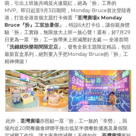
萌，引出上班族共鳴並火速竄紅，絕為「扮」工界的
MVP。即日起至9月3日期間，Monday Bruce首次登陸香
港，打造全港首個主題打卡佈置
「荃灣廣場x Monday
Bruce『扮』工室放暑假」
，特設6大打卡位，讓你親身體
驗「扮」工實錄，無限放大上班一族心聲！還有，於7月29
日更為一眾「扮」工一族帶來上班減壓好去處 — 全港首間
「洗錢就快樂期間限定店」
，發售全新主題限定精品，包括
最新盲盒系列，絕對要入手把Monday Bruce的「扮」工
精神傳揚！
此外，
荃灣廣場
亦照顧一眾「扮」工一族的「辛勞」，與
場內近20間餐廳食肆聯手推出低至半價餐飲優惠及暑假限
定減壓工作坊，讓大家盡情減壓！不僅如此，
荃灣廣場
更於