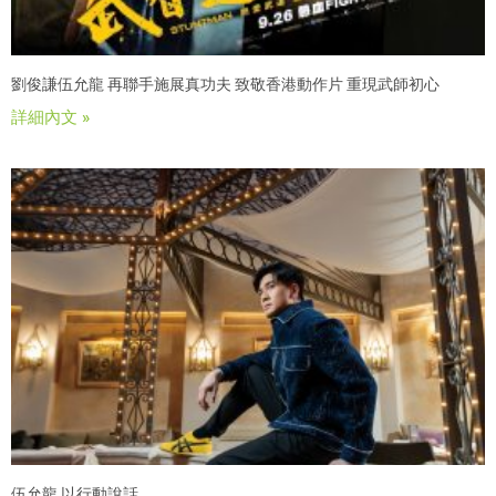
劉俊謙伍允龍 再聯手施展真功夫 致敬香港動作片 重現武師初心
詳細內文 »
伍允龍 以行動說話