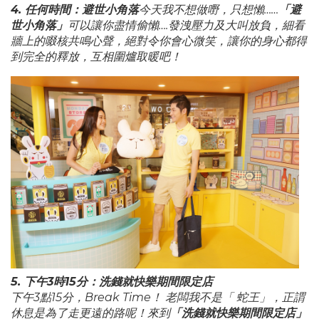
4. 任何時間：避世小角落
今天我不想做嘢，只想懶……
「避
世小角落」
可以讓你盡情偷懶….發洩壓力及大叫放負，細看
牆上的啜核共鳴心聲，絕對令你會心微笑，讓你的身心都得
到完全的釋放，互相圍爐取暖吧！
5. 下午3時15分：洗錢就快樂期間限定店
下午3點15分，Break Time！ 老闆我不是「 蛇王」，正謂
休息是為了走更遠的路呢！來到
「洗錢就快樂期間限定店」