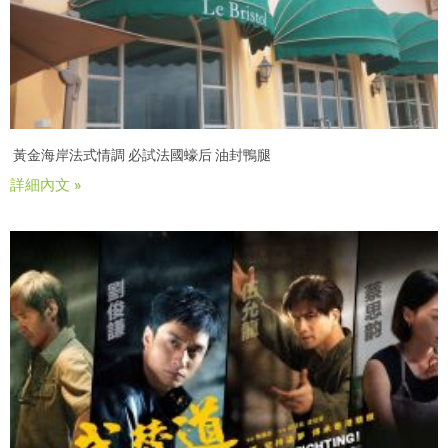
黃金海岸法式情調 必試法國蠔后 油封鴨腿
詳細內文 »