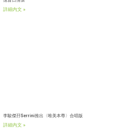
憶昔日情懷
詳細內文 »
李駿傑孖Serrini推出〈唯美本尊〉合唱版
詳細內文 »