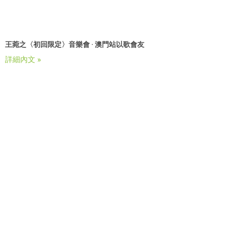
王菀之〈初回限定〉音樂會 · 澳門站以歌會友
詳細內文 »