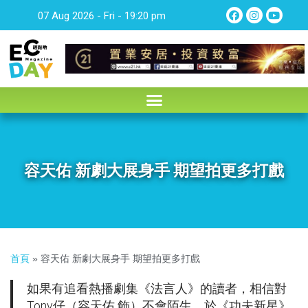
07 Aug 2026 - Fri - 19:20 pm
容天佑 新劇大展身手 期望拍更多打戲
首頁
»
容天佑 新劇大展身手 期望拍更多打戲
如果有追看熱播劇集《法言人》的讀者，相信對
Tony仔（容天佑 飾）不會陌生。於《功夫新星》