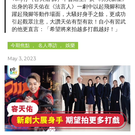
出身的容天佑在《法言人》一劇中以起飛腳和跳
躍起飛腳等動作場面，大騷好身手之餘，更成功
引起觀眾注意，大讚天佑有型有款！自小有習武
的他更直言：「希望將來拍越多打戲越好！」
今期焦點
,
名人專訪
,
娛樂
May 3, 2023