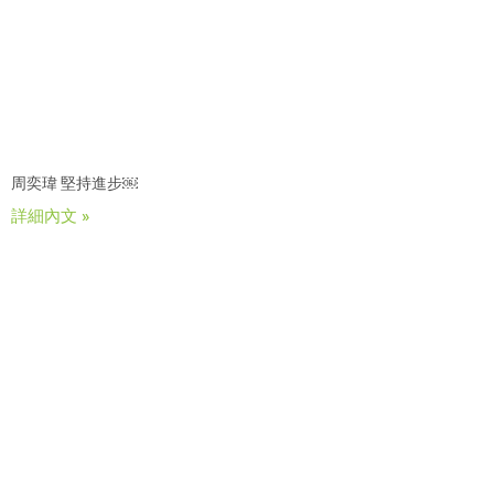
周奕瑋 堅持進步￼
詳細內文 »