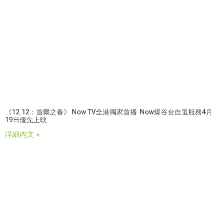
《12.12：首爾之春》 Now TV全港獨家首播 Now爆谷台自選服務4月
19日優先上映
詳細內文 »