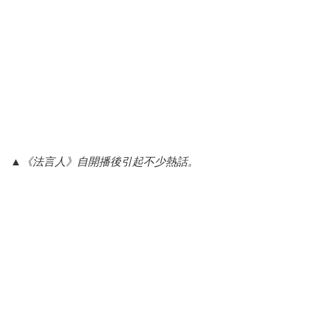
▲
《法言人》自開播後引起不少熱話。