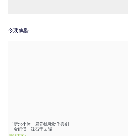
今期焦點
「薪水小偷」周元挑戰動作喜劇
「金師傅」韓石圭回歸！
詳細內文 »