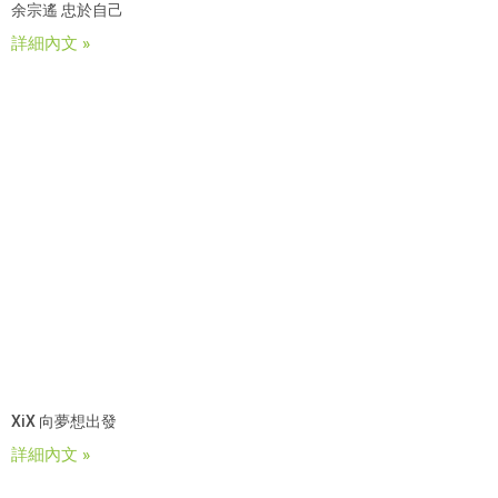
余宗遙 忠於自己
詳細內文 »
XiX 向夢想出發
詳細內文 »