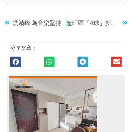
冼靖峰 為音樂堅持
超旺區「4球」新樓再現！喜‧揚 成上車客新寵
分享文章：