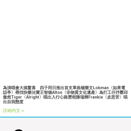
為演唱會大搞驚喜 四子同日推出首支單曲
楊樂文Lokman〈如果電
話亭〉尋找快樂法寶
王智德Alton〈非物質文化遺產〉為打工仔抒壓
邱
傲然Tiger〈Alright〉唱出入行心路歷程
陳瑞輝Frankie〈皮思苦〉唱
出自我態度
詳細內文 »