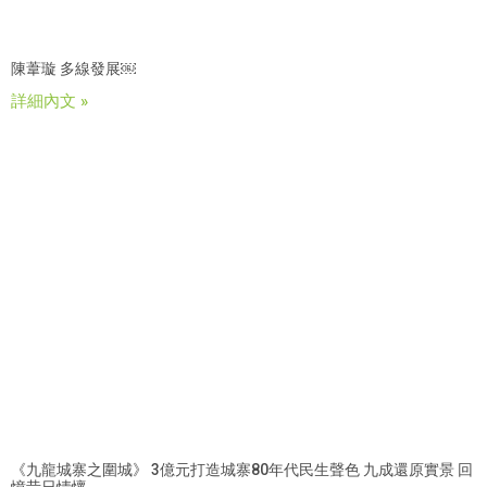
陳葦璇 多線發展￼
詳細內文 »
《九龍城寨之圍城》 3億元打造城寨80年代民生聲色 九成還原實景 回