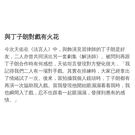
與丁子朗對戲有火花
今次天佑在《法言人》中，與飾演見習律師的丁子朗是好
友，二人亦曾共同演出另一套劇集《解決師》。被問到再跟
丁子朗合作時有何感想，天佑坦言發現對方變化很大，「我
記得我們二人有一場對手戲。其實在排練時，大家已經拿出
了情緒試了一次。後來，當拍攝我個人鏡頭時，丁子朗都有
再演一次協助我入戲。當我發現他開始眼濕濕看着我時，我
也瞬間入了戲，忍不住跟着一起眼濕濕，發揮到應有的感
情。」