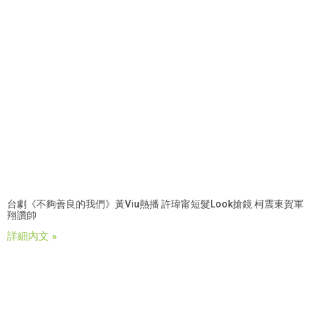
台劇《不夠善良的我們》黃Viu熱播 許瑋甯短髮look搶鏡 柯震東賀軍
翔讚帥
詳細內文 »