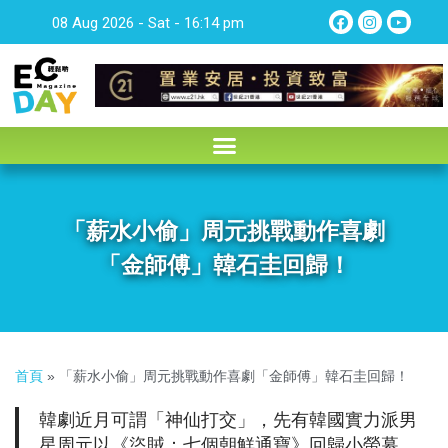
08 Aug 2026 - Sat - 16:14 pm
「薪水小偷」周元挑戰動作喜劇
「金師傅」韓石圭回歸！
首頁
»
「薪水小偷」周元挑戰動作喜劇「金師傅」韓石圭回歸！
韓劇近月可謂「神仙打交」，先有韓國實力派男
星周元以《盜賊：七個朝鮮通寶》回歸小螢幕，