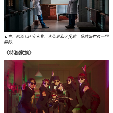
▲主、副線 CP 安孝燮、李聖經和金旻載、蘇珠妍亦會一同
回歸。
《特務家族》