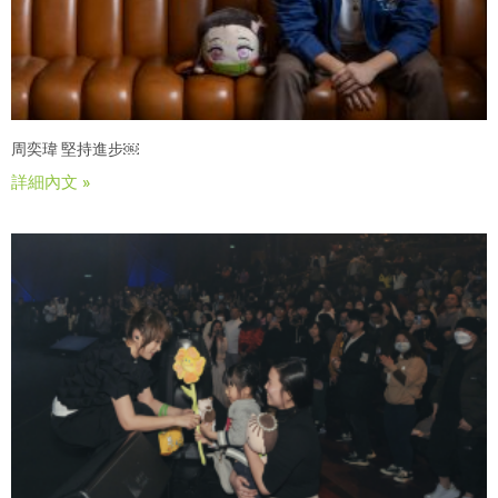
周奕瑋 堅持進步￼
詳細內文 »