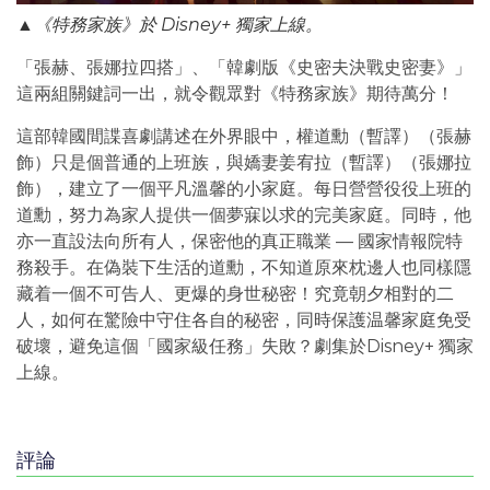
▲《特務家族》於 Disney+ 獨家上線。
「張赫、張娜拉四搭」、「韓劇版《史密夫決戰史密妻》」
這兩組關鍵詞一出，就令觀眾對《特務家族》期待萬分！
這部韓國間諜喜劇講述在外界眼中，權道勳（暫譯）（張赫
飾）只是個普通的上班族，與嬌妻姜宥拉（暫譯）（張娜拉
飾），建立了一個平凡溫馨的小家庭。每日營營役役上班的
道勳，努力為家人提供一個夢寐以求的完美家庭。同時，他
亦一直設法向所有人，保密他的真正職業 — 國家情報院特
務殺手。在偽裝下生活的道勳，不知道原來枕邊人也同樣隱
藏着一個不可告人、更爆的身世秘密！究竟朝夕相對的二
人，如何在驚險中守住各自的秘密，同時保護温馨家庭免受
破壞，避免這個「國家級任務」失敗？劇集於Disney+ 獨家
上線。
評論