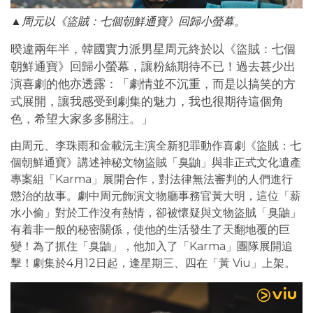
▲周元以《盜賊：七個朝鮮通寶》回歸小螢幕。
暌違兩年半，韓國實力派男星周元終於以《盜賊：七個
朝鮮通寶》回歸小螢幕，讓粉絲期待不已！過去甚少出
演喜劇的他亦透露：「劇情並不沉重，而是以搞笑的方
式展開，讓我感受到劇集的魅力，我也很期待這個角
色，希望大家多多關注。」
由周元、李珠雨和金載沅主演全新犯罪動作喜劇《盜賊：七
個朝鮮通寶》講述神秘文物盜賊「臭鼬」與非正式文化遺產
專案組「Karma」展開合作，對法律無法審判的人們進行
懲治的故事。劇中周元飾演文物廳事務官黃大明，這位「薪
水小偷」對於工作沒有熱情，卻被懷疑與文物盜賊「臭鼬」
有着非一般的秘密關係，使他的生活發生了天翻地覆的巨
變！為了抓住「臭鼬」，他加入了「Karma」團隊展開追
擊！劇集於4月12日起，逢星期三、四在「黃 Viu」上架。