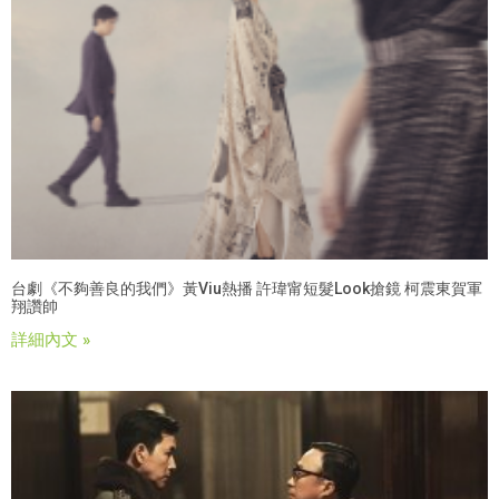
台劇《不夠善良的我們》黃Viu熱播 許瑋甯短髮look搶鏡 柯震東賀軍
翔讚帥
詳細內文 »