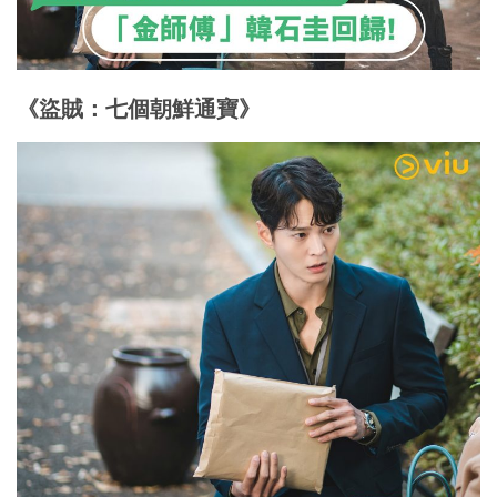
《盜賊：七個朝鮮通寶》