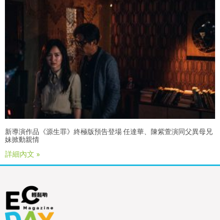
新導演作品《源生罪》終極版預告登場 任達華、陳紫萱演同父異母兄
妹掀動親情
詳細內文 »