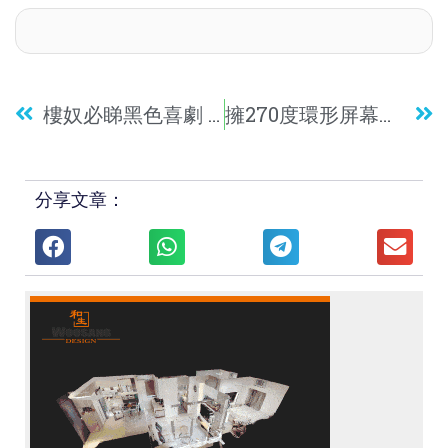
樓奴必睇黑色喜劇 群星力抗樓價插水
擁270度環形屏幕！同時享受味覺視覺盛宴
分享文章：