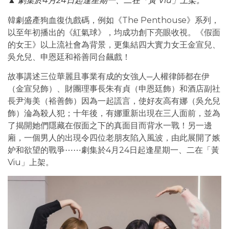
▲ 劇集於4月24日起逢星期一、二在「黃 Viu」上架。
韓劇盛產狗血復仇戲碼，例如《The Penthouse》系列，
以至年初播出的《紅氣球》，均成功創下亮眼收視。《假面
的女王》以上流社會為背景，更集結四大實力女王金宣兒、
吳允兒、申恩廷和裕善同台飆戲！
故事講述三位華麗且事業有成的女強人─人權律師都在伊
（金宣兒飾）、財團理事長朱有貞（申恩廷飾）和酒店副社
長尹海美（裕善飾）因為一起謊言，使好友高有娜（吳允兒
飾）淪為殺人犯；十年後，有娜重新出現在三人面前，並為
了揭開她們隱藏在假面之下的真面目而背水一戰！另一邊
廂，一個男人的出現令四位老朋友陷入風波，由此展開了嫉
妒和欲望的戰爭⋯⋯劇集於4月24日起逢星期一、二在「黃
Viu」上架。