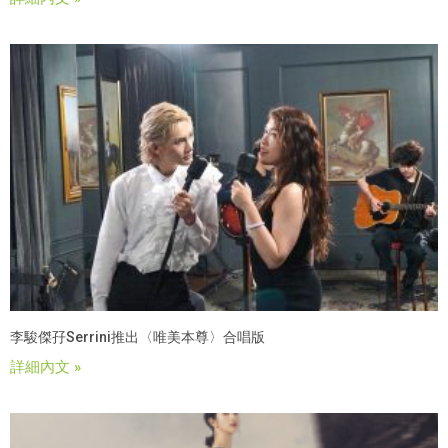
李駿傑孖Serrini推出〈唯美本尊〉合唱版
詳細內文 »