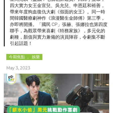
四大實力女王金宣兒、吳允兒、申恩廷和裕善，
帶來年度狗血復仇大劇《假面的女王》。同一時
間韓國醫療劇神作《浪漫醫生金師傅》第三季，
亦即將開播。「國民 CP」張赫、張娜拉也第四度
聯手，為觀眾帶來喜劇《特務家族》，多元化的
劇種，顏值與實力兼備的演員陣容，令劇集不斷
引起話題！
今期焦點
,
娛樂
May 3, 2023