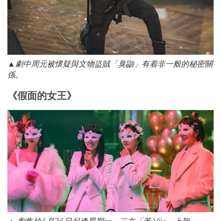
▲劇中周元被懷疑與文物盜賊「臭鼬」有着非一般的秘密關
係。
《假面的女王》