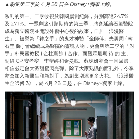
▲劇集第三季於 4 月 28 日在 Disney+獨家上線。
系列的第一、二季收視於韓國屢創紀錄，分別高達24.7%
及 27.1%。一眾劇迷引頸期待的第三季，將會延續石垣醫院
成為獨立醫院並開設外傷中心後的故事，自居「浪漫醫
生」、被譽為「神之手」的鬼才神醫「金師傅」夫勇周 ( 韓
石圭 飾 ) 會繼續成為醫院的靈魂人物，更會與第二季的「對
手」朴民國教授 ( 金柱憲飾 ) 合作。而觀眾最期 待 的 主、
副線 CP 安孝燮、李聖經和金旻載、蘇珠妍亦會一同回歸，
相信必定會大派甜蜜閃光彈。除了大家熟識的面孔外，今季
亦會加入新醫生和新對手，為劇集增添更多火花。《浪漫醫
生金師傅 3》，於 4月 28 日起，在 Disney+獨家上線。