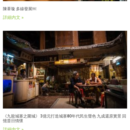
陳葦璇 多線發展￼
詳細內文 »
《九龍城寨之圍城》 3億元打造城寨80年代民生聲色 九成還原實景 回
憶昔日情懷
詳細內文 »