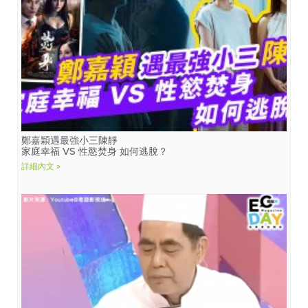
鄭嘉穎遇最強小三陳靜
家庭幸福 VS 性慾焚身 如何逃脫？
詳細內文 »