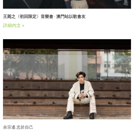
王菀之〈初回限定〉音樂會 · 澳門站以歌會友
詳細內文 »
余宗遙 忠於自己