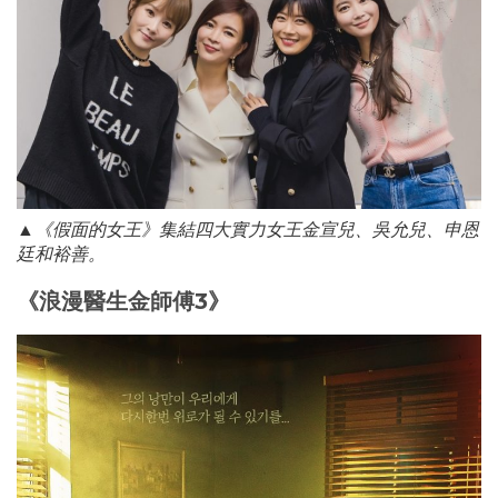
▲《假面的女王》集結四大實力女王金宣兒、吳允兒、申恩
廷和裕善。
《浪漫醫生金師傅3》