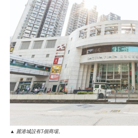
▲ 麗港城設有3個商場。