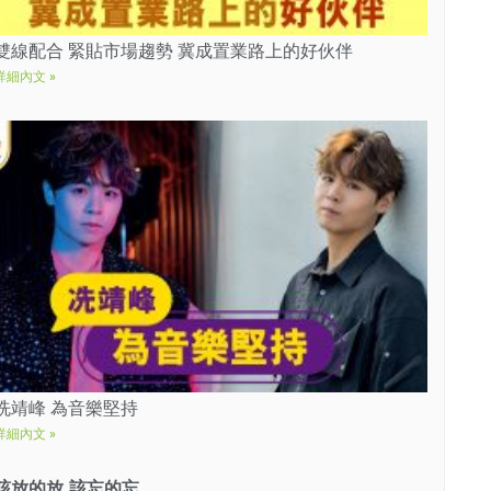
雙線配合 緊貼市場趨勢 冀成置業路上的好伙伴
詳細內文 »
冼靖峰 為音樂堅持
詳細內文 »
該放的放 該忘的忘