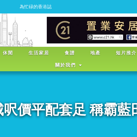
為
忙
碌
的
香
港
人
注
入
輕
鬆
點
，
寫
意
點
的
生
活
休閒
生活家居
食譜
地產
短片推介
關於我們
呎價平配套足 稱霸藍