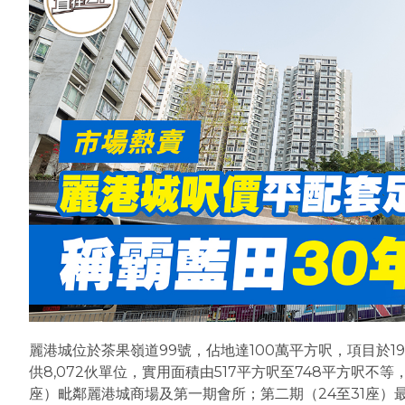
麗港城位於茶果嶺道99號，佔地達100萬平方呎，項目於1
供8,072伙單位，實用面積由517平方呎至748平方呎不等
座）毗鄰麗港城商場及第一期會所；第二期（24至31座