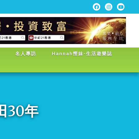
名人專訪
Hannah慳妹-生活遊樂誌
田30年