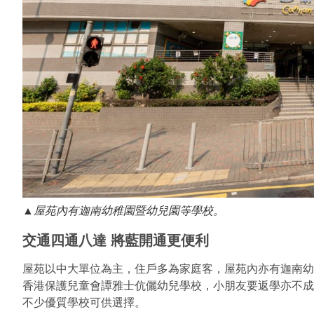
▲屋苑內有迦南幼稚園暨幼兒園等學校。
交通四通八達 將藍開通更便利
屋苑以中大單位為主，住戶多為家庭客，屋苑內亦有迦南幼
香港保護兒童會譚雅士伉儷幼兒學校，小朋友要返學亦不成
不少優質學校可供選擇。