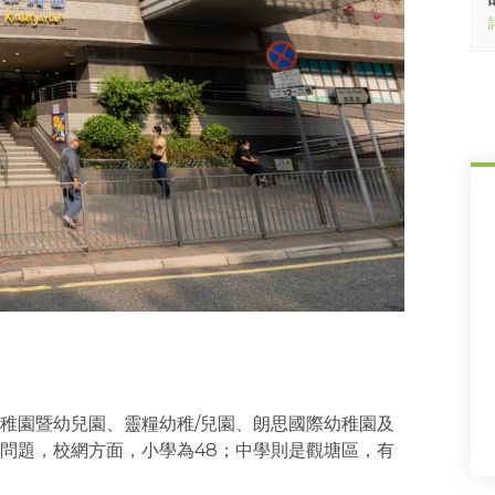
稚園暨幼兒園、靈糧幼稚/兒園、朗思國際幼稚園及
問題，校網方面，小學為48；中學則是觀塘區，有