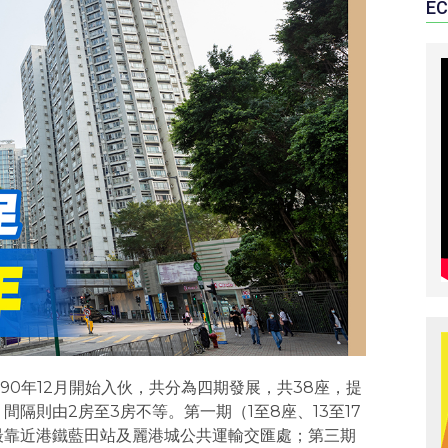
EC
990年12月開始入伙，共分為四期發展，共38座，提
，間隔則由2房至3房不等。第一期（1至8座、13至17
）最靠近港鐵藍田站及麗港城公共運輸交匯處；第三期