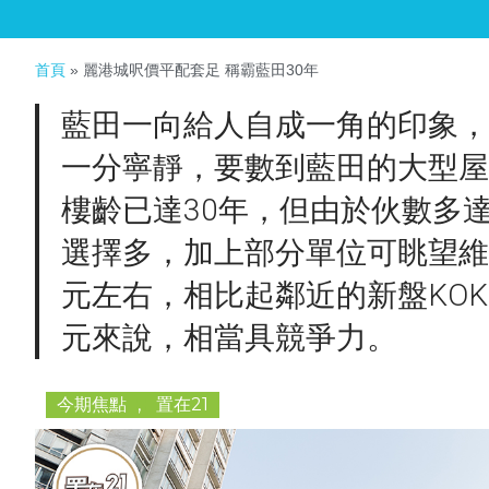
首頁
»
麗港城呎價平配套足 稱霸藍田30年
藍田一向給人自成一角的印象，
一分寧靜，要數到藍田的大型屋
樓齡已達30年，但由於伙數多達
選擇多，加上部分單位可眺望維港
元左右，相比起鄰近的新盤KOKO 
元來說，相當具競爭力。
今期焦點
,
置在21