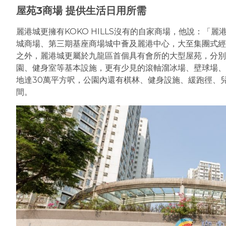
屋苑3商場 提供生活日用所需
麗港城更擁有KOKO HILLS沒有的自家商場，他說：「
城商場、第三期基座商場城中薈及麗港中心，大至集團式經
之外，麗港城更屬於九龍區首個具有會所的大型屋苑，分別
園、健身室等基本設施，更有少見的滾軸溜冰場、壁球場、
地達30萬平方呎，公園內還有棋林、健身設施、緩跑徑、
間。