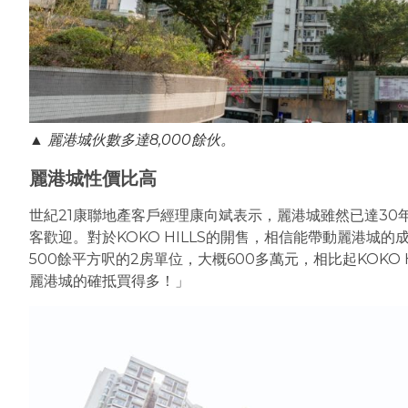
▲ 麗港城伙數多達8,000餘伙。
麗港城性價比高
世紀21康聯地產客戶經理康向斌表示，麗港城雖然已達3
客歡迎。對於KOKO HILLS的開售，相信能帶動麗港城的
500餘平方呎的2房單位，大概600多萬元，相比起KOKO
麗港城的確抵買得多！」