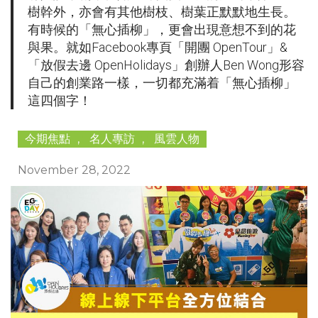
樹幹外，亦會有其他樹枝、樹葉正默默地生長。
有時候的「無心插柳」，更會出現意想不到的花
與果。就如Facebook專頁「開團 OpenTour」&
「放假去邊 OpenHolidays」創辦人Ben Wong形容
自己的創業路一樣，一切都充滿着「無心插柳」
這四個字！
今期焦點
,
名人專訪
,
風雲人物
November 28, 2022