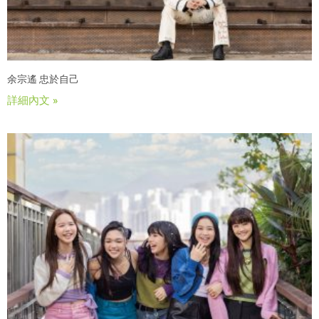
余宗遙 忠於自己
詳細內文 »