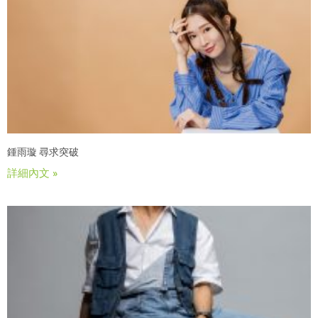
鍾雨璇 尋求突破
詳細內文 »