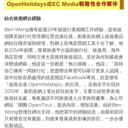
結合旅遊網台經驗
Ben Wong擁有超過20年旅遊行業相關工作經驗，從前線
領隊至旅行社管理層位置也擔任過，創業前在網上旅遊產品
網站任職市場部經理，對網上宣傳及營銷工具十分了解。他
於2014年創業，發展旅遊平台協助旅行社、旅遊局、海外
酒店宣傳，同時方便大眾搜尋旅遊資訊。至於為何到最後會
演變成網媒，他說這一切都是「無心插柳」。他說：「當時
自己擁有一間旅行社，想盡辦法希望可以吸引更多人認識，
當中比較容易處理的就是開設Facebook專頁，於是便有
『放假去邊 OpenHolidays』的出現。」這個名字出現於
2015年，最初是網上電台節目的名字，主要介紹世界各地
旅遊好去處，每集邀請不同旅遊達人分享旅程趣事，為公司
網站「開團 OpenTour」提供內容，增加流量。由於Ben
Wong曾擔任網台主持，他把當中的經驗結合，由最初節目
只有聲音沒有畫面，到後來發展成有影像的節目，一步步優
化製成品。