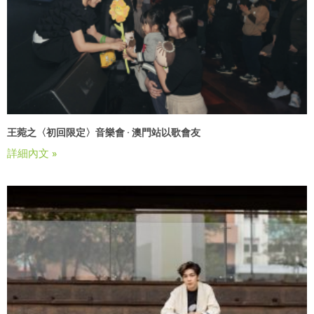
王菀之〈初回限定〉音樂會 · 澳門站以歌會友
詳細內文 »