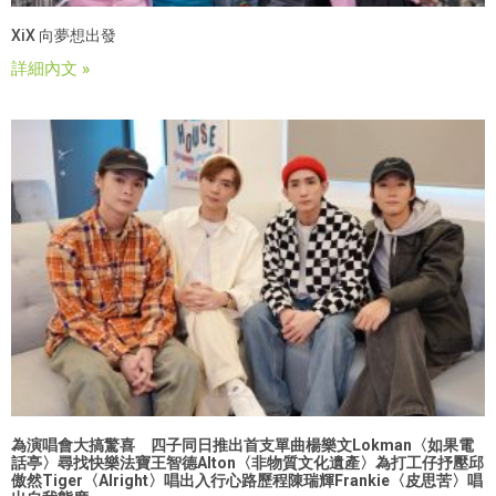
XiX 向夢想出發
詳細內文 »
為演唱會大搞驚喜 四子同日推出首支單曲
楊樂文Lokman〈如果電
話亭〉尋找快樂法寶
王智德Alton〈非物質文化遺產〉為打工仔抒壓
邱
傲然Tiger〈Alright〉唱出入行心路歷程
陳瑞輝Frankie〈皮思苦〉唱