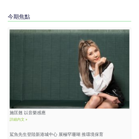
今期焦點
施匡翹 以音樂感應
詳細內文 »
鯊魚先生登陸新港城中心 展極罕珊瑚 推環境保育