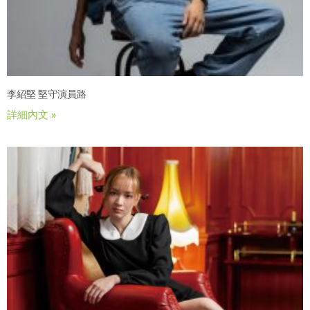
李紹堅 堅守演員路
詳細內文 »