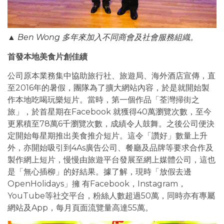
▲ Ben Wong 多年來加入不同商會及社會服務組織。
首發本地美食片創佳績
公司原本業務集中協助旅行社、旅遊局、海外酒店宣傳，直
至2016年的暑假，團隊為了擴大網站內容，於是就開始製
作本地吃喝玩樂短片。當時，第一個作品「荃灣掃街之
旅」，於首星期在Facebook 就獲得40萬瀏覽次數，至今
更累積至78萬6千瀏覽次數，成績令人鼓舞。之後公司便決
定開始每星期推出美食推介短片。這令「讚好」數量上升
外，亦開始吸引到4As廣告公司、餐廳及品牌等要求合作及
製作網上短片，慢慢由旅遊平台發展至網上媒體公司，這也
是「無心插柳」的好結果。據了解，現時「放假去邊
OpenHolidays」擁 有Facebook，Instagram，
YouTube等社交平台，粉絲人數超過50萬，同時亦有專屬
網站及App，每月頁面流覽量高達55萬。