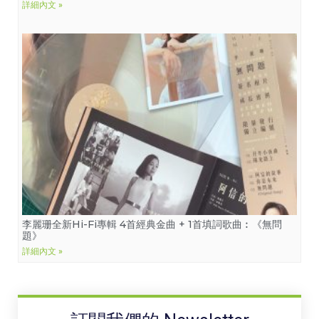
詳細內文 »
李麗珊全新Hi-Fi專輯 4首經典金曲 + 1首填詞歌曲︰《無問
題》
詳細內文 »