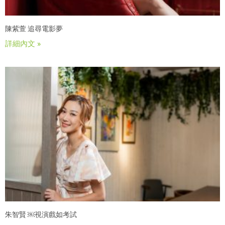
陳紫萱 追尋電影夢
詳細內文 »
朱智賢 ￼視演戲如考試