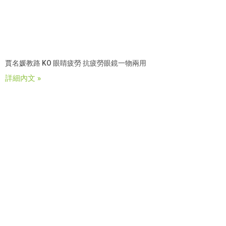
賈名媛教路 KO 眼睛疲勞 抗疲勞眼鏡一物兩用
詳細內文 »