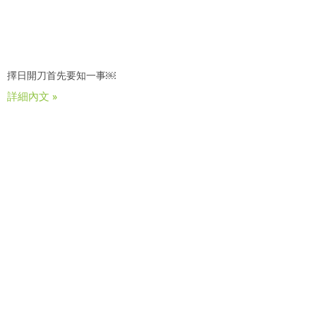
擇日開刀首先要知一事￼
詳細內文 »