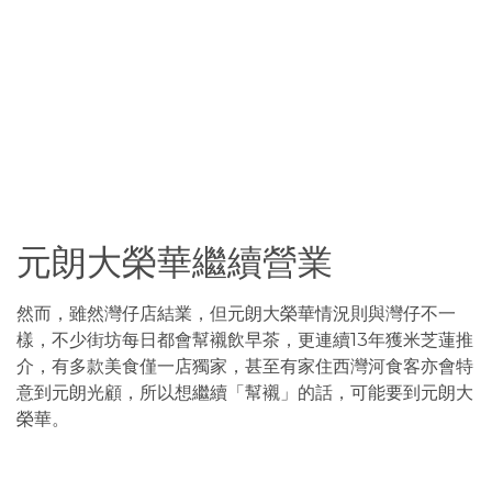
元朗大榮華繼續營業
然而，雖然灣仔店結業，但元朗大榮華情況則與灣仔不一
樣，不少街坊每日都會幫襯飲早茶，更連續13年獲米芝蓮推
介，有多款美食僅一店獨家，甚至有家住西灣河食客亦會特
意到元朗光顧，所以想繼續「幫襯」的話，可能要到元朗大
榮華。