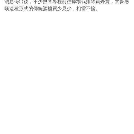
消息傳出後，不少熟客專程前往捧場或排隊買外賣，大多感
嘆這種形式的傳統酒樓買少見少，相當不捨。