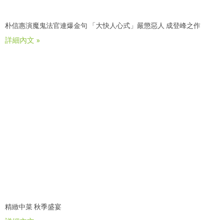
朴信惠演魔鬼法官連爆金句 「大快人心式」嚴懲惡人 成登峰之作
詳細內文 »
精緻中菜 秋季盛宴