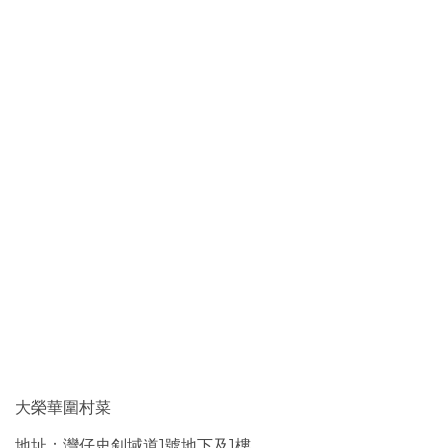
大榮華圍村菜
地址：灣仔史釗域道1號地下及1樓