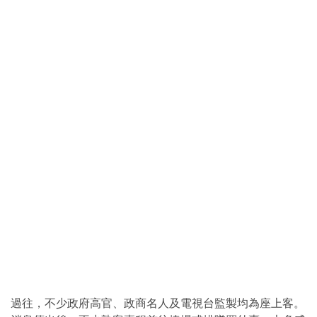
過往，不少政府高官、政商名人及電視台監製均為座上客。