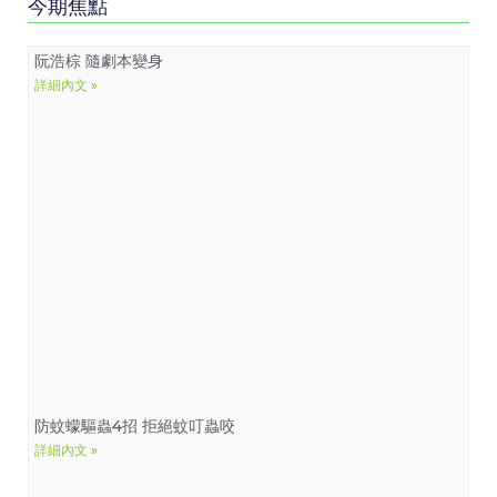
今期焦點
阮浩棕 隨劇本變身
詳細內文 »
防蚊蠓驅蟲4招 拒絕蚊叮蟲咬
詳細內文 »