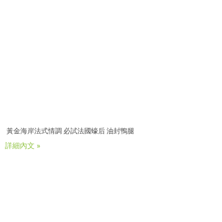
黃金海岸法式情調 必試法國蠔后 油封鴨腿
詳細內文 »