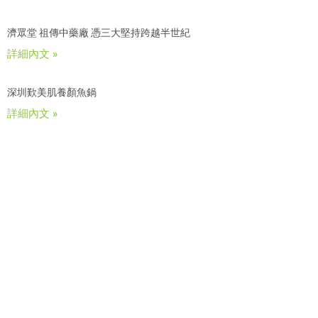
濟眾堂 祖傳中藥廠 憑三大堅持跨越半世紀
詳細內文 »
深圳歎美肌養顏魚鍋
詳細內文 »