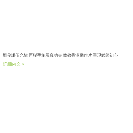
劉俊謙伍允龍 再聯手施展真功夫 致敬香港動作片 重現武師初心
詳細內文 »