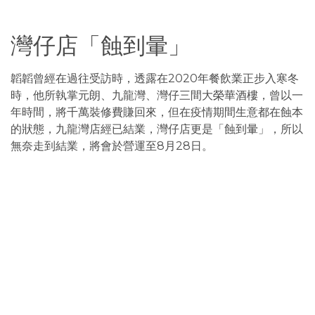
灣仔店「蝕到暈」
韜韜曾經在過往受訪時，透露在2020年餐飲業正步入寒冬
時，他所執掌元朗、九龍灣、灣仔三間大榮華酒樓，曾以一
年時間，將千萬裝修費賺回來，但在疫情期間生意都在蝕本
的狀態，九龍灣店經已結業，灣仔店更是「蝕到暈」，所以
無奈走到結業，將會於營運至8月28日。