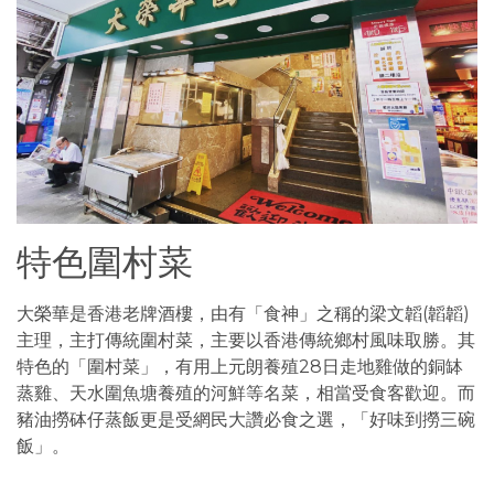
特色圍村菜
大榮華是香港老牌酒樓，由有「食神」之稱的梁文韜(韜韜)
主理，主打傳統圍村菜，主要以香港傳統鄉村風味取勝。其
特色的「圍村菜」，有用上元朗養殖28日走地雞做的銅缽
蒸雞、天水圍魚塘養殖的河鮮等名菜，相當受食客歡迎。而
豬油撈砵仔蒸飯更是受網民大讚必食之選，「好味到撈三碗
飯」。