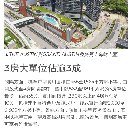
▲THE AUSTIN與GRAND AUSTIN位於柯士甸站上蓋。
3房大單位佔逾3成
間隔方面，標準戶型實用面積由356至1,564平方呎不等，由
開放式至4房間隔都有，當中以862至981平方呎的3房單位
最多，佔約35%。實用面積達1,290呎以上的4房只佔約
10%，包括連平台特色戶及複式戶，複式實用面積2,660至
3,306平方呎不等。景觀方面，項目主要望市區景為主，其
中以眺望西南，望及高鐵站園景及九龍站景色，個別高層更
可享有維港海景。