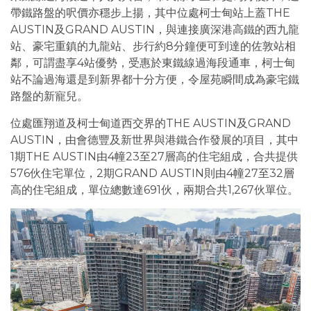
帶鐵路盤的呎價亦穩步上揚，其中位處柯士甸站上蓋THE
AUSTIN及GRAND AUSTIN，與連接廣深港高鐵的西九龍
站、豪宅重鎮的九龍站、步行約8分鐘便可到達的佐敦站相
鄰，可謂盡享4站優勢，受惠於東鐵線過海段通車，柯士甸
站不論過海還是到新界都十分方便，令屋苑瞬間成為豪宅鐵
路盤的新寵兒。
位處匯翔道及柯士甸道西交界的THE AUSTIN及GRAND
AUSTIN，由會德豐及新世界與港鐵合作發展的項目，其中
1期THE AUSTIN由4幢23至27層高的住宅組成，合共提供
576伙住宅單位，2期GRAND AUSTIN則由4幢27至32層
高的住宅組成，單位總數達691伙，兩期合共1,267伙單位。