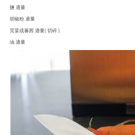
鹽 適量
胡椒粉 適量
芫荽或蕃茜 適量( 切碎 )
油 適量