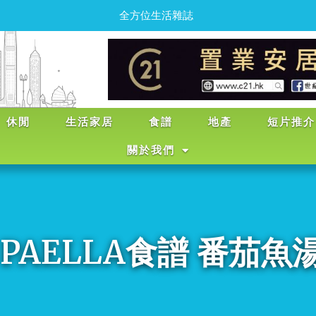
全
方
位
生
活
雜
誌
休閒
生活家居
食譜
地產
短片推介
關於我們
PAELLA食譜 番茄