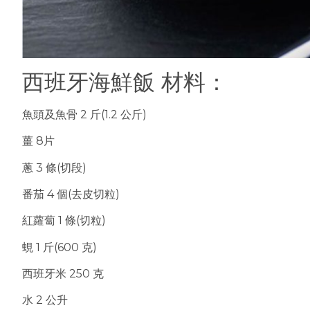
西班牙海鮮飯 材料：
魚頭及魚骨 2 斤(1.2 公斤)
薑 8片
蔥 3 條(切段)
番茄 4 個(去皮切粒)
紅蘿蔔 1 條(切粒)
蜆 1 斤(600 克)
西班牙米 250 克
水 2 公升