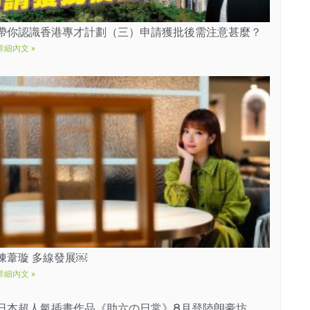
帶你認識香港專才計劃（三）申請獲批後需注意甚麼？
詳細內文 »
陳葦璇 多線發展￼
詳細內文 »
日本超人氣插畫作品《助六の日常》8月登陸朗豪坊