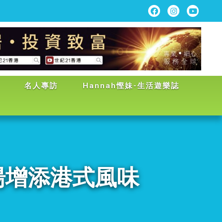
名人專訪
Hannah慳妹-生活遊樂誌
魚湯增添港式風味