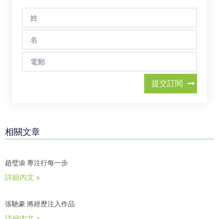
提交訂閱
相關文章
趙璧渝 專注行每一步
詳細內文 »
張馳豪 將經歷注入作品
詳細內文 »