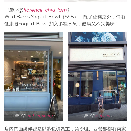
（
圖／@
florence_chiu_lam
）
Wild Barris Yogurt Bowl（$98），除了蛋糕之外，仲有
健康嘅Yogurt Bowl 加入多種水果，健康又不失美味！
（
圖／@
ac_hongkong
）
（
圖／@
zenylau
）
店內門面裝修都是以藍包調為主，尖沙咀、西營盤都有兩家