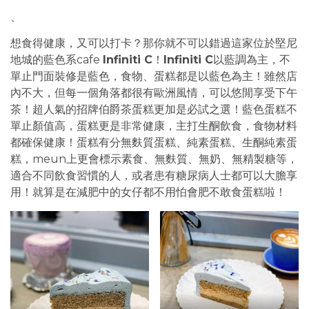
、
想食得健康，又可以打卡？那你就不可以錯過這家位於堅尼
地城的藍色系cafe
Infiniti C
！
Infiniti C
以藍調為主，不
單止門面裝修是藍色，食物、蛋糕都是以藍色為主！雖然店
內不大，但每一個角落都很有歐洲風情，可以悠閒享受下午
茶！超人氣的招牌伯爵茶蛋糕更加是必試之選！藍色蛋糕不
單止顏值高，蛋糕更是非常健康，主打生酮飲食，食物材料
都確保健康！蛋糕有分無麩質蛋糕、純素蛋糕、生酮純素蛋
糕，meun上更會標示素食、無麩質、無奶、無精製糖等，
適合不同飲食習慣的人，或者患有糖尿病人士都可以大膽享
用！就算是在減肥中的女仔都不用怕會肥不敢食蛋糕啦！