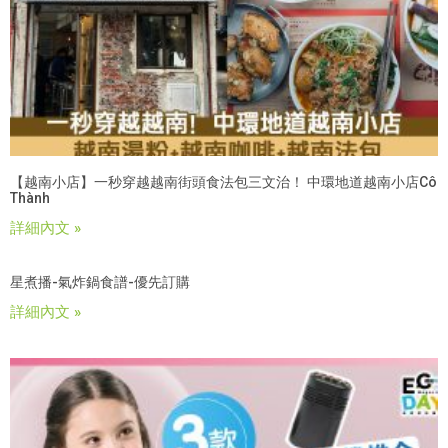
【越南小店】一秒穿越越南街頭食法包三文治！ 中環地道越南小店Cô
Thành
詳細內文 »
星煮播-氣炸鍋食譜-優先訂購
詳細內文 »