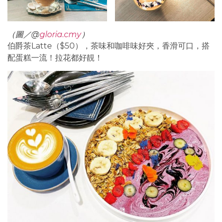
（
圖／@
gloria.cmy
）
伯爵茶Latte（$50），茶味和咖啡味好夾，香滑可口，搭
配蛋糕一流！拉花都好靚！