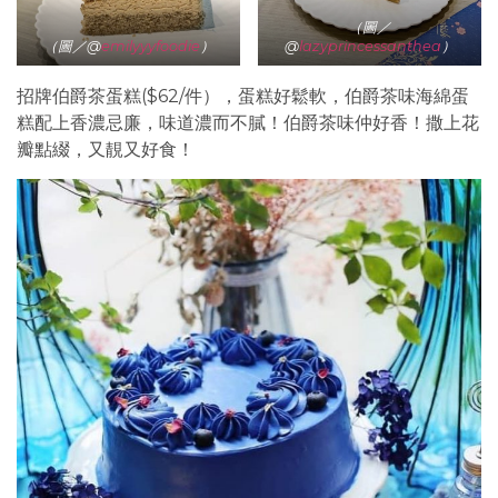
（
圖／
（
圖／@
emilyyyfoodie
）
@
lazyprincessanthea
）
招牌伯爵茶蛋糕($62/件），蛋糕好鬆軟，伯爵茶味海綿蛋
糕配上香濃忌廉，味道濃而不膩！伯爵茶味仲好香！撒上花
瓣點綴，又靚又好食！