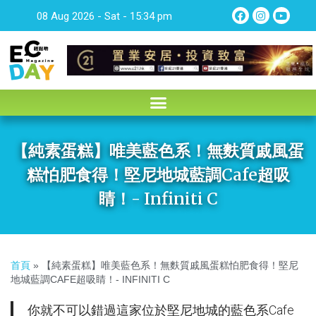
08 Aug 2026 - Sat - 15:34 pm
【純素蛋糕】唯美藍色系！無麩質戚風蛋
糕怕肥食得！堅尼地城藍調cafe超吸
睛！- Infiniti C
首頁
»
【純素蛋糕】唯美藍色系！無麩質戚風蛋糕怕肥食得！堅尼
地城藍調CAFE超吸睛！- INFINITI C
你就不可以錯過這家位於堅尼地城的藍色系cafe