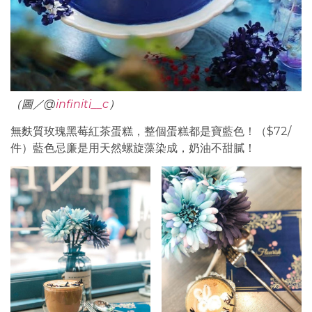
（圖／@
infiniti__c
）
無麩質玫瑰黑莓紅茶蛋糕，整個蛋糕都是寶藍色！（$72/
件）藍色忌廉是用天然螺旋藻染成，奶油不甜膩！