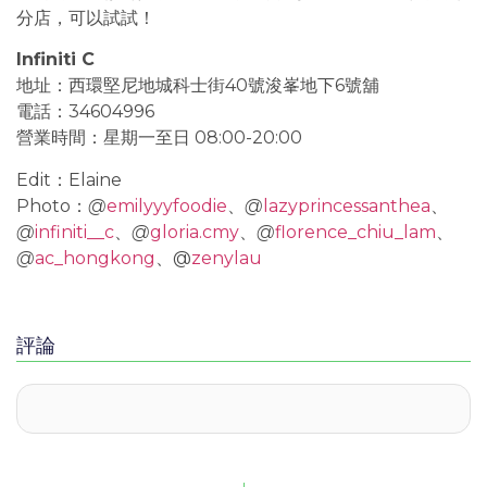
分店，可以試試！
Infiniti C
地址：西環堅尼地城科士街40號浚峯地下6號舖
電話：34604996
營業時間：星期一至日 08:00-20:00
Edit：Elaine
Photo：
@
emilyyyfoodie
、
@
lazyprincessanthea
、
@
infiniti__c
、
@
gloria.cmy
、
@
florence_chiu_lam
、
@
ac_hongkong
、@
zenylau
評論