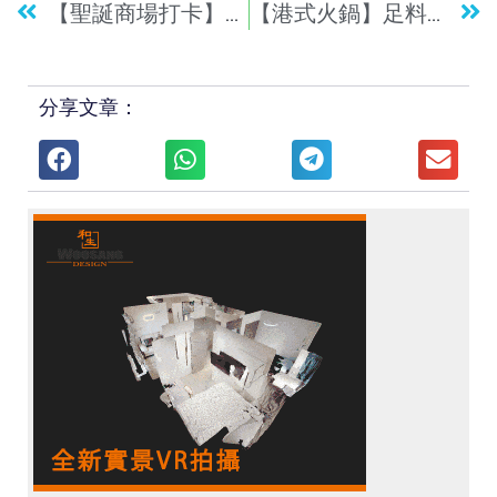
【聖誕商場打卡】角落生物3大主題打卡！烘焙工房7款萌爆甜點班！- 屯門市廣場
【港式火鍋】足料九龍城老字號火鍋！每日限量手切本地牛+超濃沙嗲牛肉湯底！- 方榮記沙嗲牛肉專家
分享文章：