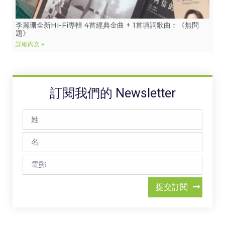
李麗珊全新Hi-Fi專輯 4首經典金曲 + 1首填詞歌曲︰《無問
題》
詳細內文 »
訂閱我們的 Newsletter
提交訂閱