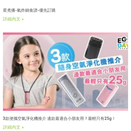
星煮播-氣炸鍋食譜-優先訂購
詳細內文 »
3款便攜空氣淨化機推介 邊款最適合小朋友用？最輕只有25g！
詳細內文 »