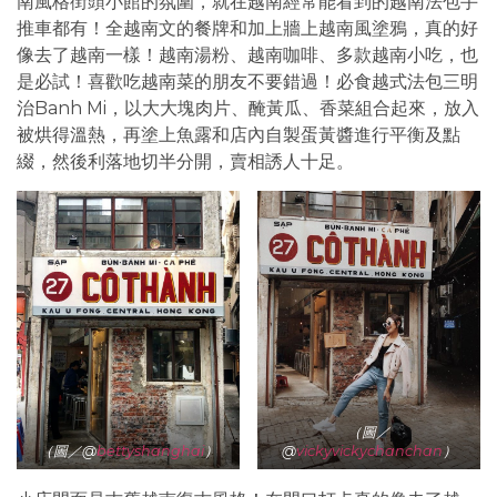
南風格街頭小館的氛圍，就在越南經常能看到的越南法包手
推車都有！全越南文的餐牌和加上牆上越南風塗鴉，真的好
像去了越南一樣！越南湯粉、越南咖啡、多款越南小吃，也
是必試！喜歡吃越南菜的朋友不要錯過！必食越式法包三明
治Banh Mi，以大大塊肉片、醃黃瓜、香菜組合起來，放入
被烘得溫熱，再塗上魚露和店內自製蛋黃醬進行平衡及點
綴，然後利落地切半分開，賣相誘人十足。
（圖／
（圖／@
bettyshanghai
）
@
vickyvickychanchan
）