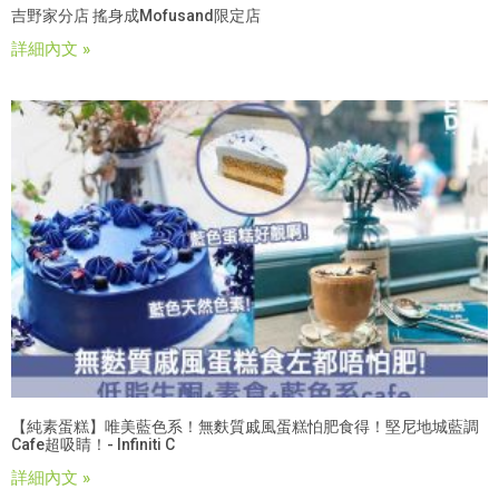
吉野家分店 搖身成mofusand限定店
詳細內文 »
【純素蛋糕】唯美藍色系！無麩質戚風蛋糕怕肥食得！堅尼地城藍調
Cafe超吸睛！- Infiniti C
詳細內文 »