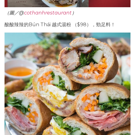
（圖／@
cothanhrestaurant
）
酸酸辣辣的Bún Thái 越式湯粉 （$98），勁足料！