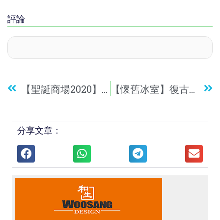
評論
【聖誕商場2020】迪士尼聖誕冬日童話祭！富貴貓/獅子王/小飛象/小鹿斑比水晶球！
【懷舊冰室】復古懷舊風紅van卡位主題冰室！自創特色小吃雞批浮台！
分享文章：