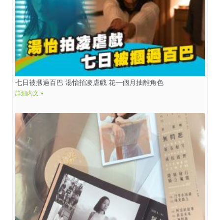
七日被摑過百巴 湯怡拍凌虐戲 花一個月抽離角色
詳細內文 »