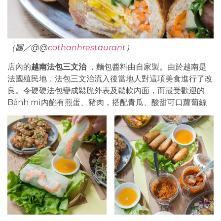
（圖／@@
cothanhrestaurant
）
店內的
越南法包三文治
，麵包醬料由自家製。由於越南是
法國殖民地，法包三文治流入後當地人對這項美食進行了改
良。令硬硬法包變成鬆脆外表及鬆軟內面，而最受歡迎的
Bánh mì內餡有煎蛋、豬肉，搭配青瓜、酸甜可口蘿蔔絲