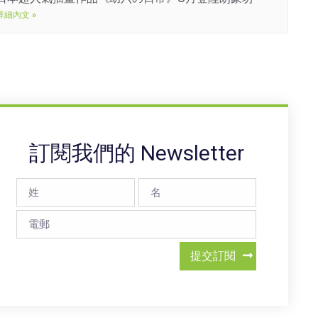
詳細內文 »
訂閱我們的 Newsletter
提交訂閱