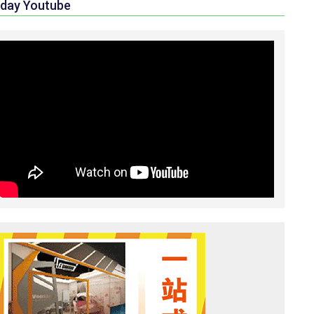
day Youtube